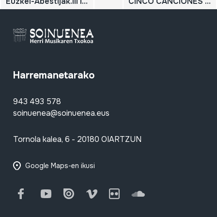
Euzkel-Abestijak.III ingurraztija.
CINCO CANCIONES ESPIRITUALES A NTRA. SEÑORA para coro mixto.
Harremanetarako
943 493 578
soinuenea@soinuenea.eus
Tornola kalea, 6 - 20180 OIARTZUN
Google Maps-en ikusi
Facebook
Youtube
Issuu
Vimeo
Flickr
SoundCloud