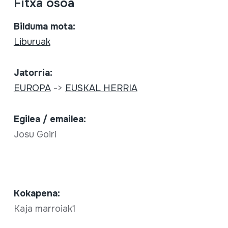
Fitxa osoa
Bilduma mota:
Liburuak
Jatorria:
EUROPA
->
EUSKAL HERRIA
Egilea / emailea:
Josu Goiri
Kokapena:
Kaja marroiak1