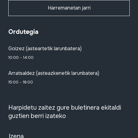
Harremanetan jarri
Ordutegia
Goizez (asteartetik larunbatera)
10:00 - 14:00
Arratsaldez (asteazkenetik larunbatera)
15:00 - 18:00
Harpidetu zaitez gure buletinera ekitaldi
guztien berri izateko
Izena