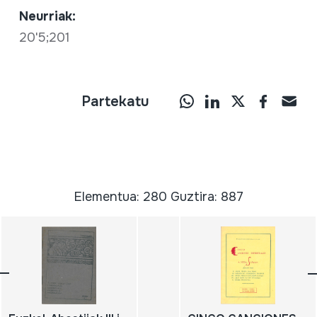
Neurriak:
20'5;201
Partekatu
Elementua: 280 Guztira: 887