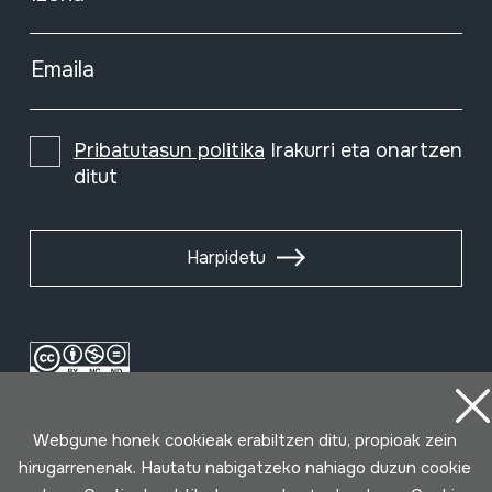
Emaila
Pribatutasun politika
Irakurri eta onartzen
ditut
Harpidetu
Webgune honek cookieak erabiltzen ditu, propioak zein
hirugarrenenak. Hautatu nabigatzeko nahiago duzun cookie