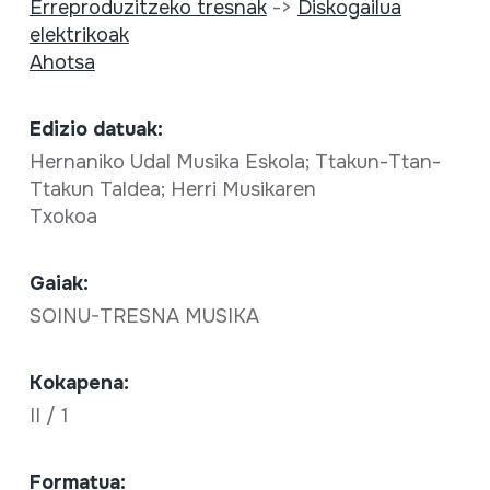
Erreproduzitzeko tresnak
->
Diskogailua
elektrikoak
Ahotsa
Edizio datuak:
Hernaniko Udal Musika Eskola; Ttakun-Ttan-
Ttakun Taldea; Herri Musikaren
Txokoa
Gaiak:
SOINU-TRESNA MUSIKA
Kokapena:
II / 1
Formatua: