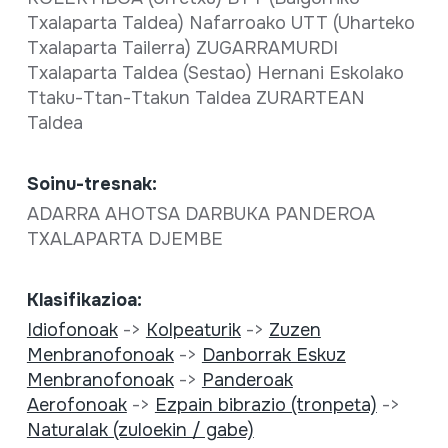
Txalaparta Taldea) Nafarroako UTT (Uharteko
Txalaparta Tailerra) ZUGARRAMURDI
Txalaparta Taldea (Sestao) Hernani Eskolako
Ttaku-Ttan-Ttakun Taldea ZURARTEAN
Taldea
Soinu-tresnak:
ADARRA AHOTSA DARBUKA PANDEROA
TXALAPARTA DJEMBE
Klasifikazioa:
Idiofonoak
->
Kolpeaturik
->
Zuzen
Menbranofonoak
->
Danborrak Eskuz
Menbranofonoak
->
Panderoak
Aerofonoak
->
Ezpain bibrazio (tronpeta)
->
Naturalak (zuloekin / gabe)