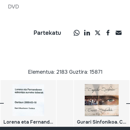
DVD
Partekatu
Elementua: 2183 Guztira: 15871
Lorena eta Fernandoren ezkontza aurreko toberak Oiartzun 2009-03-18
Gurari Sinfonikoa. Capricho Sinfónico Iruñea Guztion Hiria. Pamplona Ciudad de Todos