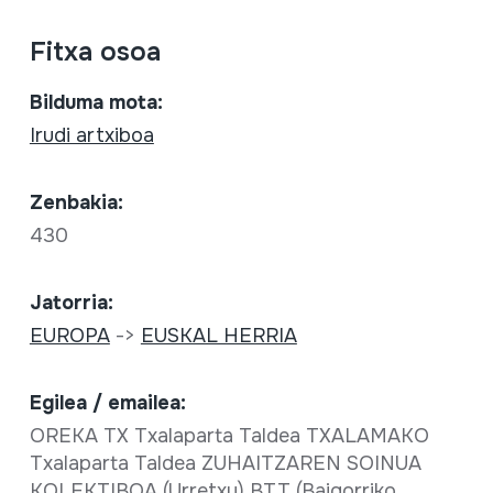
Fitxa osoa
Bilduma mota:
Irudi artxiboa
Zenbakia:
430
Jatorria:
EUROPA
->
EUSKAL HERRIA
Egilea / emailea:
OREKA TX Txalaparta Taldea TXALAMAKO
Txalaparta Taldea ZUHAITZAREN SOINUA
KOLEKTIBOA (Urretxu) BTT (Baigorriko