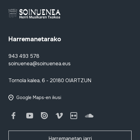
Harremanetarako
943 493 578
soinuenea@soinuenea.eus
Tornola kalea, 6 - 20180 OIARTZUN
Google Maps-en ikusi
Facebook
Youtube
Issuu
Vimeo
Flickr
SoundCloud
Harremanetan jarri