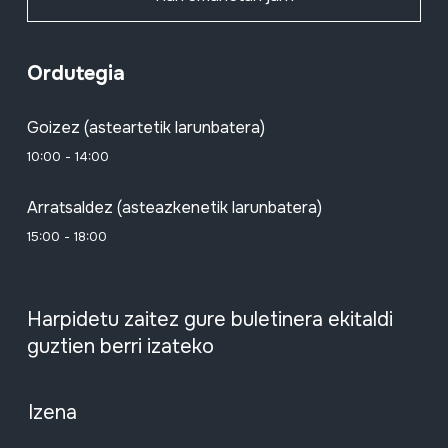
Ordutegia
Goizez (asteartetik larunbatera)
10:00 - 14:00
Arratsaldez (asteazkenetik larunbatera)
15:00 - 18:00
Harpidetu zaitez gure buletinera ekitaldi
guztien berri izateko
Izena