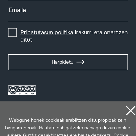
Emaila
Pribatutasun politika
Irakurri eta onartzen
ditut
Harpidetu
Webgune honek cookieak erabiltzen ditu, propioak zein
hirugarrenenak. Hautatu nabigatzeko nahiago duzun cookie
aukera. Guztiz desaktibatzea ere hauta dezakezu. Cookie