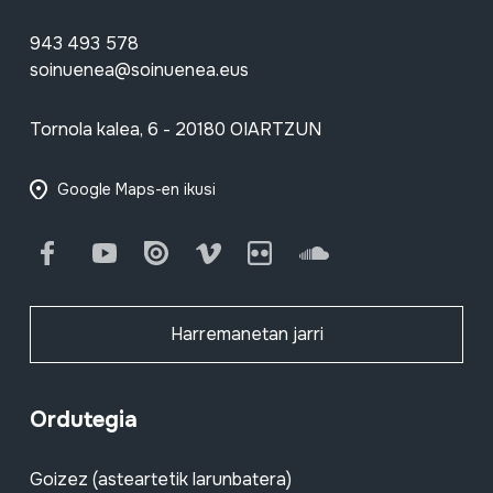
943 493 578
soinuenea@soinuenea.eus
Tornola kalea, 6 - 20180 OIARTZUN
Google Maps-en ikusi
Facebook
Youtube
Issuu
Vimeo
Flickr
SoundCloud
Harremanetan jarri
Ordutegia
Goizez (asteartetik larunbatera)