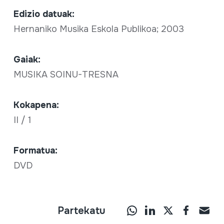
Edizio datuak:
Hernaniko Musika Eskola Publikoa; 2003
Gaiak:
MUSIKA SOINU-TRESNA
Kokapena:
II / 1
Formatua:
DVD
Partekatu