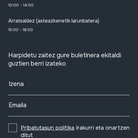
10:00 - 14:00
Arratsaldez (asteazkenetik larunbatera)
15:00 - 18:00
Harpidetu zaitez gure buletinera ekitaldi
guztien berri izateko
Izena
Emaila
Pribatutasun politika
Irakurri eta onartzen
ditut