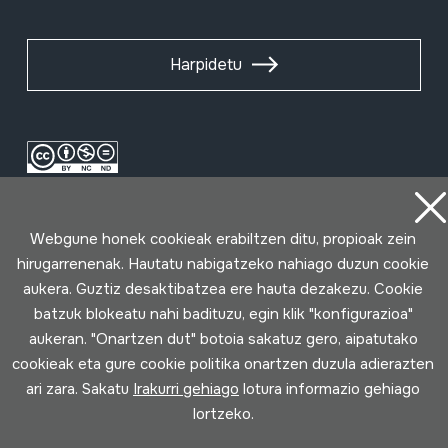
Harpidetu
Webgune honek cookieak erabiltzen ditu, propioak zein
hirugarrenenak. Hautatu nabigatzeko nahiago duzun cookie
aukera. Guztiz desaktibatzea ere hauta dezakezu. Cookie
batzuk blokeatu nahi badituzu, egin klik "konfigurazioa"
Erabilpen baldintzak
Pribatutasun politika
Cookie politika
aukeran. "Onartzen dut" botoia sakatuz gero, aipatutako
cookieak eta gure cookie politika onartzen duzula adierazten
Loturak garatua
ari zara. Sakatu
Irakurri gehiago
lotura informazio gehiago
lortzeko.