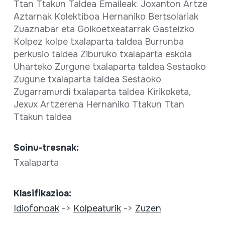
Ttan Ttakun Taldea Emaileak: Joxanton Artze
Aztarnak Kolektiboa Hernaniko Bertsolariak
Zuaznabar eta Goikoetxeatarrak Gasteizko
Kolpez kolpe txalaparta taldea Burrunba
perkusio taldea Ziburuko txalaparta eskola
Uharteko Zurgune txalaparta taldea Sestaoko
Zugune txalaparta taldea Sestaoko
Zugarramurdi txalaparta taldea Kirikoketa,
Jexux Artzerena Hernaniko Ttakun Ttan
Ttakun taldea
Soinu-tresnak:
Txalaparta
Klasifikazioa:
Idiofonoak
->
Kolpeaturik
->
Zuzen