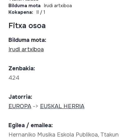
Bilduma mota
Irudi artxiboa
Kokapena:
II / 1
Fitxa osoa
Bilduma mota:
Irudi artxiboa
Zenbakia:
424
Jatorria:
EUROPA
->
EUSKAL HERRIA
Egilea / emailea:
Hernaniko Musika Eskola Publikoa, Ttakun