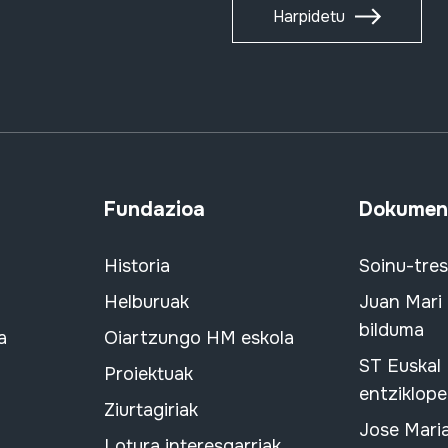
Harpidetu
Fundazioa
Dokument
Historia
Soinu-tre
Helburuak
Juan Mari
bilduma
a
Oiartzungo HM eskola
ST Euskal
Proiektuak
entziklope
Ziurtagiriak
Jose Mari
Lotura interesgarriak