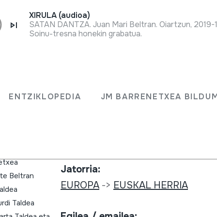
XIRULA (audioa)
SATAN DANTZA. Juan Mari Beltran. Oiartzun, 2019-
Soinu-tresna honekin grabatua.
Bilduma mota:
a 2)
Irudi artxiboa
ENTZIKLOPEDIA
JM BARRENETXEA BILDU
Zenbakia:
409
nabar Mari
oetxea
Jatorria:
te Beltran
EUROPA
->
EUSKAL HERRIA
aldea
rdi Taldea
Egilea / emailea:
arta Taldea eta