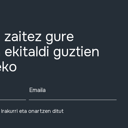
 zaitez gure
 ekitaldi guztien
eko
Emaila
Irakurri eta onartzen ditut