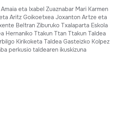
: Amaia eta Ixabel Zuaznabar Mari Karmen
eta Aritz Goikoetxea Joxanton Artze eta
xente Beltran Ziburuko Txalaparta Eskola
ea Hernaniko Ttakun Ttan Ttakun Taldea
bilgo Kirikoketa Taldea Gasteizko Kolpez
ba perkusio taldearen ikuskizuna