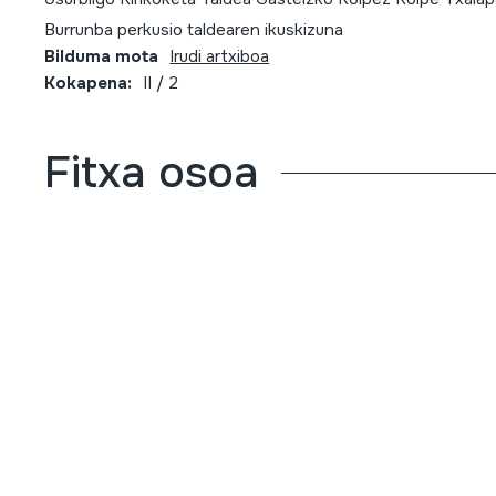
Burrunba perkusio taldearen ikuskizuna
Bilduma mota
Irudi artxiboa
Kokapena:
II / 2
Fitxa osoa