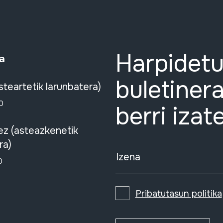
Harpidetu
a
buletinera
steartetik larunbatera)
0
berri izat
ez (asteazkenetik
ra)
Izena
0
Pribatutasun politika