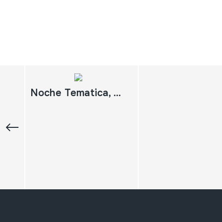
Noche Tematica, Percusion. TVE2 1997. Percusión en Madrid El latido de los continentes. Senegal