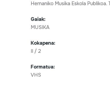
Hernaniko Musika Eskola Publikoa.
Gaiak:
MUSIKA
Kokapena:
II / 2
Formatua:
VHS