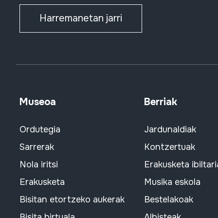
Harremanetan jarri
Museoa
Berriak
Ordutegia
Jardunaldiak
Sarrerak
Kontzertuak
Nola iritsi
Erakusketa ibiltari
Erakusketa
Musika eskola
Bisitan etortzeko aukerak
Bestelakoak
Bisita birtuala
Albisteak