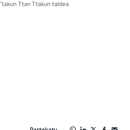
 Ttakun Ttan Ttakun taldea
Partekatu