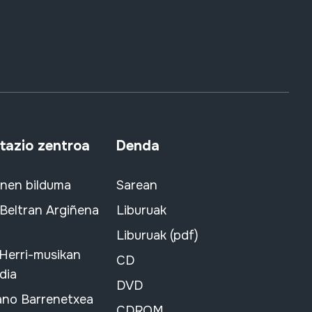
azio zentroa
Denda
snen bilduma
Sarean
 Beltran Argiñena
Liburuak
Liburuak (pdf)
 Herri-musikan
CD
dia
DVD
ano Barrenetxea
CDROM