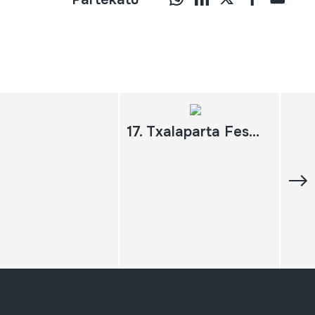
17. Txalaparta Festa; (Bideo 1) Osteguneko hitzaldia, Joxanton Artze; Ostiraleko Emanaldia: Aztarnak Kolektiboa; Larunbata goizeko saio libreak