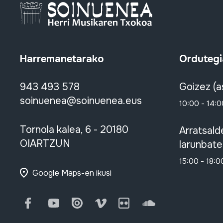
Harremanetarako
Ordutegi
943 493 578
Goizez (a
soinuenea@soinuenea.eus
10:00 - 14:0
Tornola kalea, 6 - 20180
Arratsald
OIARTZUN
larunbate
15:00 - 18:0
Google Maps-en ikusi
Facebook
Youtube
Issuu
Vimeo
Flickr
SoundCloud