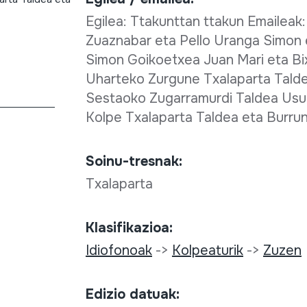
Egilea: Ttakunttan ttakun Emaileak
Zuaznabar eta Pello Uranga Simon 
Simon Goikoetxea Juan Mari eta Bi
Uharteko Zurgune Txalaparta Tald
Sestaoko Zugarramurdi Taldea Usur
Kolpe Txalaparta Taldea eta Burrun
Soinu-tresnak:
Txalaparta
Klasifikazioa:
Idiofonoak
->
Kolpeaturik
->
Zuzen
Edizio datuak: