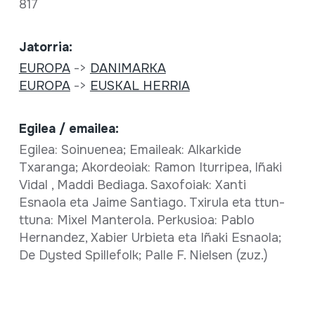
817
Jatorria:
EUROPA
->
DANIMARKA
EUROPA
->
EUSKAL HERRIA
Egilea / emailea:
Egilea: Soinuenea; Emaileak: Alkarkide
Txaranga; Akordeoiak: Ramon Iturripea, Iñaki
Vidal , Maddi Bediaga. Saxofoiak: Xanti
Esnaola eta Jaime Santiago. Txirula eta ttun-
ttuna: Mixel Manterola. Perkusioa: Pablo
Hernandez, Xabier Urbieta eta Iñaki Esnaola;
De Dysted Spillefolk; Palle F. Nielsen (zuz.)