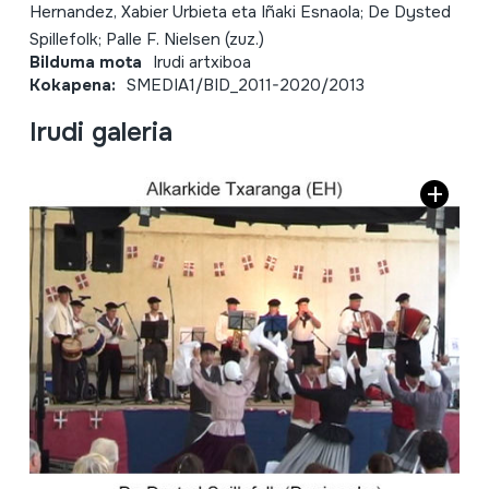
Hernandez, Xabier Urbieta eta Iñaki Esnaola; De Dysted
Spillefolk; Palle F. Nielsen (zuz.)
Bilduma mota
Irudi artxiboa
Kokapena:
SMEDIA1/BID_2011-2020/2013
Irudi galeria