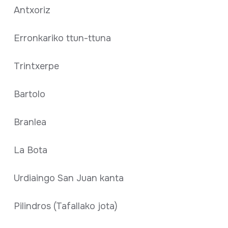
Antxoriz
Erronkariko ttun-ttuna
Trintxerpe
Bartolo
Branlea
La Bota
Urdiaingo San Juan kanta
Pilindros (Tafallako jota)