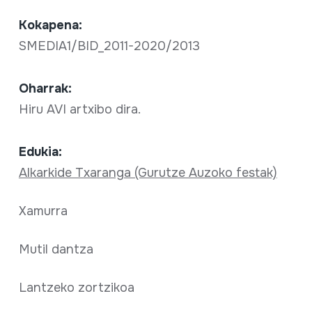
Kokapena:
SMEDIA1/BID_2011-2020/2013
Oharrak:
Hiru AVI artxibo dira.
Edukia:
Alkarkide Txaranga (Gurutze Auzoko festak)
Xamurra
Mutil dantza
Lantzeko zortzikoa