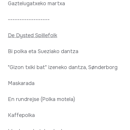
Gaztelugatxeko martxa
------------------
De Dysted Spillefolk
Bi polka eta Sueziako dantza
"Gizon txiki bat" izeneko dantza, Sønderborg
Maskarada
En rundrejse (Polka motela)
Kaffepolka