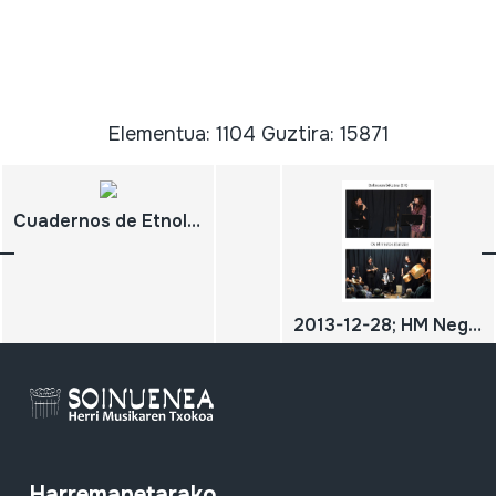
Elementua: 1104 Guztira: 15871
Cuadernos de Etnología y Etnografía de Navarra; nº 92;
2013-12-28; HM Neguko kontzertua; Beltxaren bikotea; Os Miñotos; Os Minhotos; DIGITALA
Harremanetarako