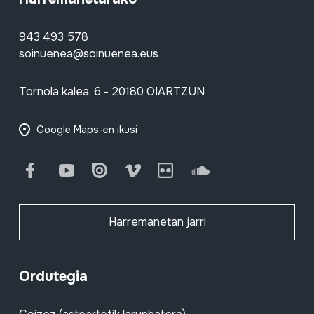
943 493 578
soinuenea@soinuenea.eus
Tornola kalea, 6 - 20180 OIARTZUN
Google Maps-en ikusi
Facebook
Youtube
Issuu
Vimeo
Flickr
SoundCloud
Harremanetan jarri
Ordutegia