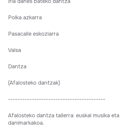
Irla danes bateko dantza
Polka azkarra
Pasacalle eskoziarra
Valsa
Dantza
(Afalosteko dantzak)
-----------------------------------------
Afalosteko dantza tailerra: euskal musika eta
danimarkakoa.