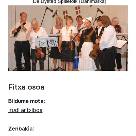
Fitxa osoa
Bilduma mota:
Irudi artxiboa
Zenbakia: