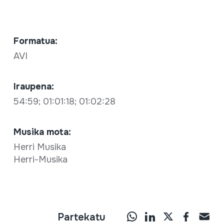
Formatua:
AVI
Iraupena:
54:59; 01:01:18; 01:02:28
Musika mota:
Herri Musika
Herri-Musika
Partekatu