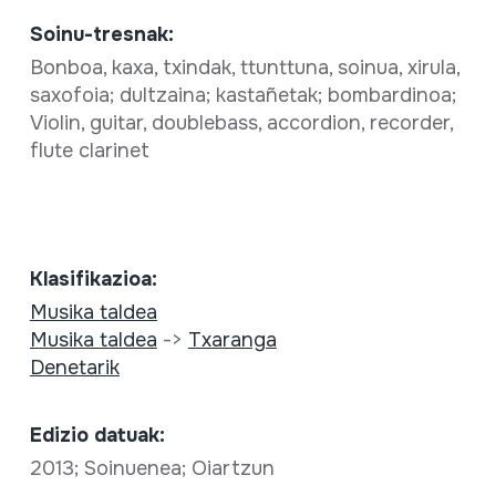
Soinu-tresnak:
Bonboa, kaxa, txindak, ttunttuna, soinua, xirula,
saxofoia; dultzaina; kastañetak; bombardinoa;
Violin, guitar, doublebass, accordion, recorder,
flute clarinet
Klasifikazioa:
Musika taldea
Musika taldea
->
Txaranga
Denetarik
Edizio datuak:
2013; Soinuenea; Oiartzun