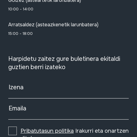
Goizez (asteartetik larunbatera)
10:00 - 14:00
Arratsaldez (asteazkenetik larunbatera)
15:00 - 18:00
Harpidetu zaitez gure buletinera ekitaldi
guztien berri izateko
Izena
Emaila
Pribatutasun politika
Irakurri eta onartzen