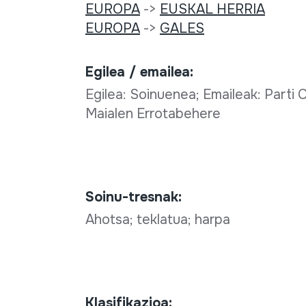
EUROPA
->
EUSKAL HERRIA
EUROPA
->
GALES
Egilea / emailea:
Egilea: Soinuenea; Emaileak: Parti C
Maialen Errotabehere
Soinu-tresnak:
Ahotsa; teklatua; harpa
Klasifikazioa: