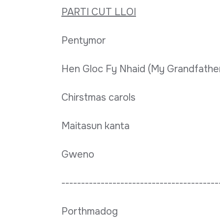
PARTI CUT LLOI
Pentymor
Hen Gloc Fy Nhaid (My Grandfather
Chirstmas carols
Maitasun kanta
Gweno
----------------------------------------
Porthmadog