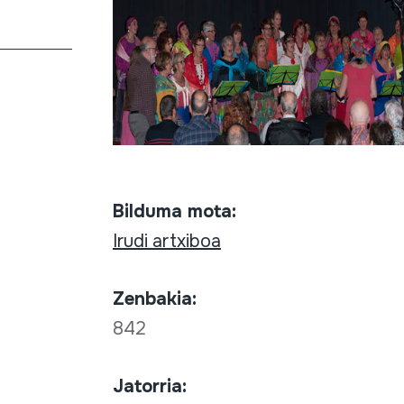
Bilduma mota:
Irudi artxiboa
Zenbakia:
842
Jatorria: