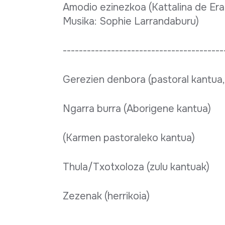
Amodio ezinezkoa (Kattalina de Erau
Musika: Sophie Larrandaburu)
----------------------------------------
Gerezien denbora (pastoral kantua, 
Ngarra burra (Aborigene kantua)
(Karmen pastoraleko kantua)
Thula/Txotxoloza (zulu kantuak)
Zezenak (herrikoia)