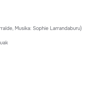
rralde, Musika: Sophie Larrandaburu)
nuak