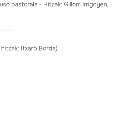
so pastorala - Hitzak: Gillom Irrigoyen,
------
hitzak: Itxaro Borda)