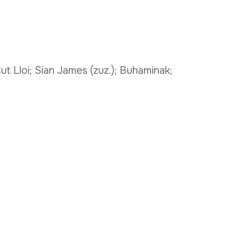
ut Lloi; Sian James (zuz.); Buhaminak;