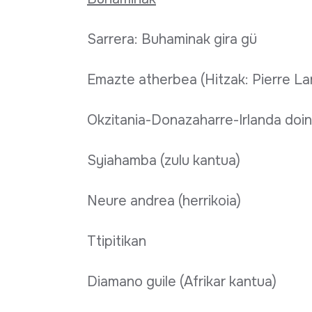
Sarrera: Buhaminak gira gü
Emazte atherbea (Hitzak: Pierre La
Okzitania-Donazaharre-Irlanda doi
Syiahamba (zulu kantua)
Neure andrea (herrikoia)
Ttipitikan
Diamano guile (Afrikar kantua)