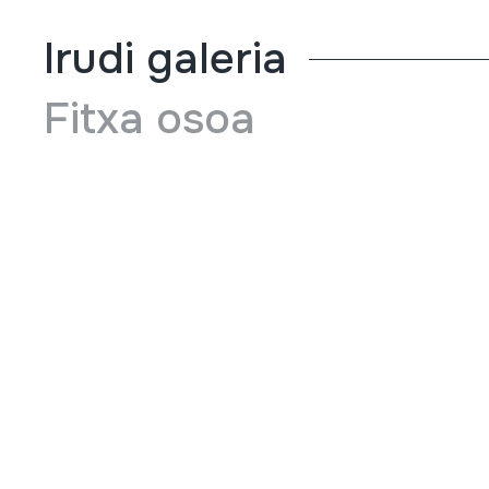
Irudi galeria
Fitxa osoa