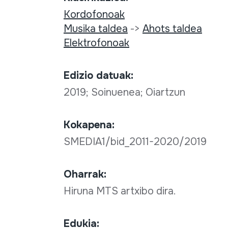
Kordofonoak
Musika taldea
->
Ahots taldea
Elektrofonoak
Edizio datuak:
2019; Soinuenea; Oiartzun
Kokapena:
SMEDIA1/bid_2011-2020/2019
Oharrak:
Hiruna MTS artxibo dira.
Edukia: