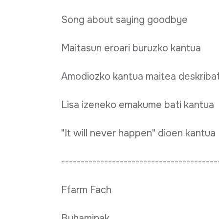
Song about saying goodbye
Maitasun eroari buruzko kantua
Amodiozko kantua maitea deskriba
Lisa izeneko emakume bati kantua
"It will never happen" dioen kantua
----------------------------------------
Ffarm Fach
Buhaminak