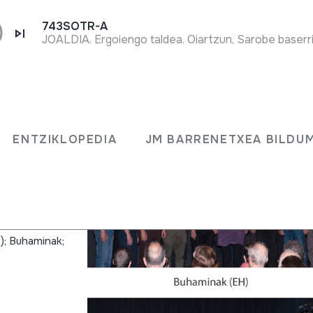
743SOTR-A
JOALDIA. Ergoiengo taldea. Oiartzun, Sarobe baserri
o
ENTZIKLOPEDIA
JM BARRENETXEA BILDU
.); Buhaminak;