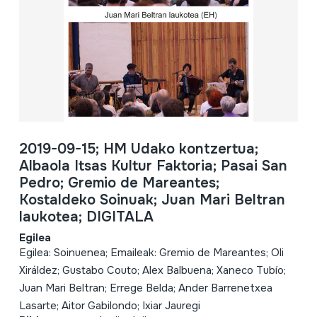
2019-09-15; HM Udako kontzertua;
Albaola Itsas Kultur Faktoria; Pasai San
Pedro; Gremio de Mareantes;
Kostaldeko Soinuak; Juan Mari Beltran
laukotea; DIGITALA
Egilea
Egilea: Soinuenea; Emaileak: Gremio de Mareantes; Oli
Xiráldez; Gustabo Couto; Alex Balbuena; Xaneco Tubío;
Juan Mari Beltran; Errege Belda; Ander Barrenetxea
Lasarte; Aitor Gabilondo; Ixiar Jauregi