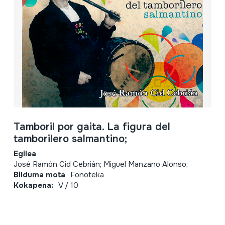
Tamboril por gaita. La figura del
tamborilero salmantino;
Egilea
José Ramón Cid Cebrián; Miguel Manzano Alonso;
Bilduma mota
Fonoteka
Kokapena:
V / 10