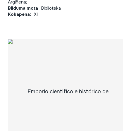
Argiñena;
Bilduma mota
Biblioteka
Kokapena:
XI