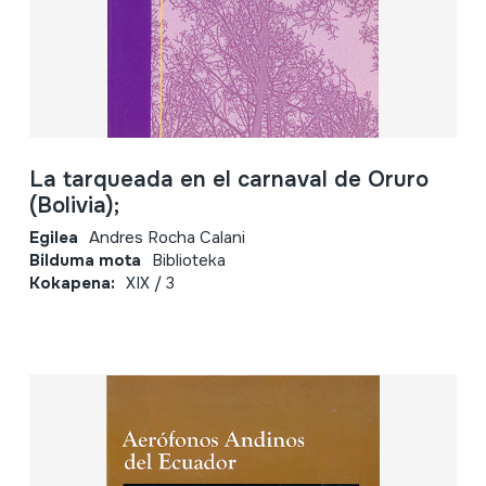
La tarqueada en el carnaval de Oruro
(Bolivia);
Egilea
Andres Rocha Calani
Bilduma mota
Biblioteka
Kokapena:
XIX / 3