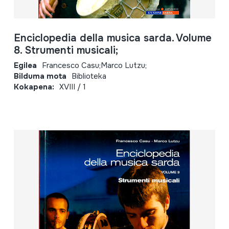
Enciclopedia della musica sarda. Volume
8. Strumenti musicali;
Egilea
Francesco Casu;Marco Lutzu;
Bilduma mota
Biblioteka
Kokapena:
XVIII / 1