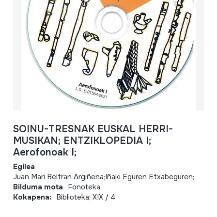
SOINU-TRESNAK EUSKAL HERRI-
MUSIKAN; ENTZIKLOPEDIA I;
Aerofonoak I;
Egilea
Juan Mari Beltran Argiñena;Iñaki Eguren Etxabeguren;
Bilduma mota
Fonoteka
Kokapena:
Biblioteka; XIX / 4