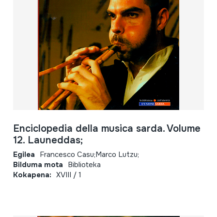
Enciclopedia della musica sarda. Volume
12. Launeddas;
Egilea
Francesco Casu;Marco Lutzu;
Bilduma mota
Biblioteka
Kokapena:
XVIII / 1