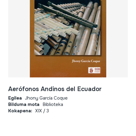
Aerófonos Andinos del Ecuador
Egilea
Jhony García Coque
Bilduma mota
Biblioteka
Kokapena:
XIX / 3