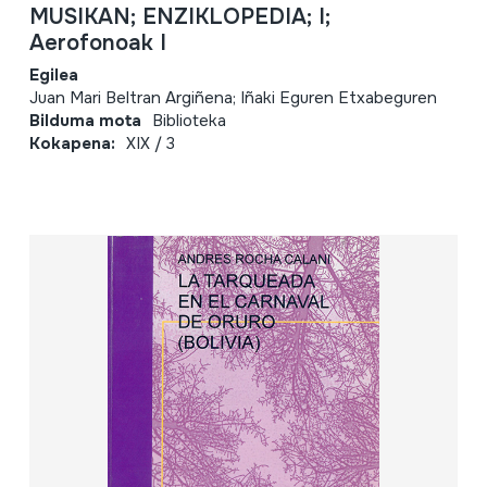
MUSIKAN; ENZIKLOPEDIA; I;
Aerofonoak I
Egilea
Juan Mari Beltran Argiñena; Iñaki Eguren Etxabeguren
Bilduma mota
Biblioteka
Kokapena:
XIX / 3