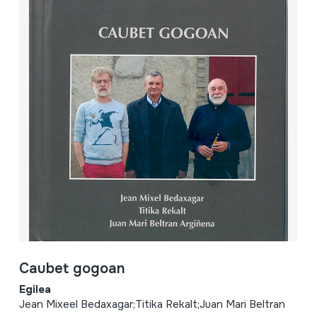
Caubet gogoan
Egilea
Jean Mixeel Bedaxagar;Titika Rekalt;Juan Mari Beltran