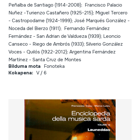
Peñalba de Santiago (1914-2008); Francisco Palacio
Nuñez -Turienzo Castañero (1925-215); Miguel Tercero
- Castropodame (1924-1999); José Marqués González -
Noceda del Bierzo (1911); Fernando Fernández
Fernández - San Adrian de Valdueza (1939); Leoncio
Canseco - Riego de Ambrós (1933); Silverio González
Voces - Quilós (1922-2012); Argentina Fernández
Martínez - Santa Cruz de Montes
Bilduma mota
Fonoteka
Kokapena:
V / 6