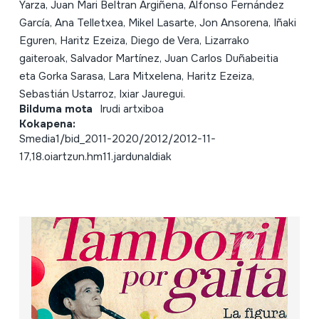
Yarza, Juan Mari Beltran Argiñena, Alfonso Fernández
García, Ana Telletxea, Mikel Lasarte, Jon Ansorena, Iñaki
Eguren, Haritz Ezeiza, Diego de Vera, Lizarrako
gaiteroak, Salvador Martínez, Juan Carlos Duñabeitia
eta Gorka Sarasa, Lara Mitxelena, Haritz Ezeiza,
Sebastián Ustarroz, Ixiar Jauregui.
Bilduma mota
Irudi artxiboa
Kokapena:
Smedia1/bid_2011-2020/2012/2012-11-
17,18.oiartzun.hm11.jardunaldiak