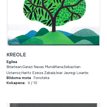
KREOLE
Egilea
Bitartean;Garazi Navas Mundiñana;Sebastian
Uztarroz;Haritz Ezeiza Zabala;Ixiar Jauregi Loiarte;
Bilduma mota
Fonoteka
Kokapena:
V / 10