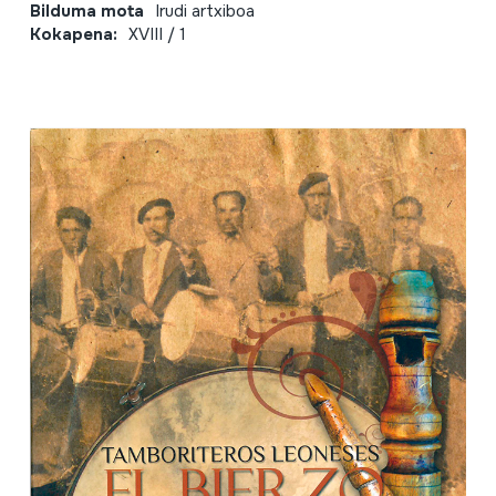
Bilduma mota
Irudi artxiboa
Kokapena:
XVIII / 1