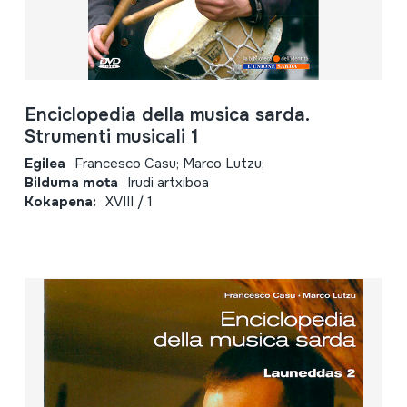
Enciclopedia della musica sarda.
Strumenti musicali 1
Egilea
Francesco Casu; Marco Lutzu;
Bilduma mota
Irudi artxiboa
Kokapena:
XVIII / 1