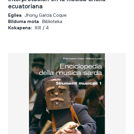
ecuatoriana
Egilea
Jhony García Coque
Bilduma mota
Biblioteka
Kokapena:
XIX / 4