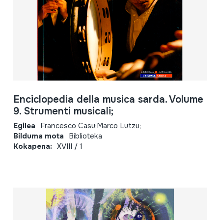
Enciclopedia della musica sarda. Volume
9. Strumenti musicali;
Egilea
Francesco Casu;Marco Lutzu;
Bilduma mota
Biblioteka
Kokapena:
XVIII / 1