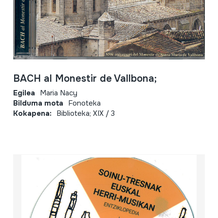
BACH al Monestir de Vallbona;
Egilea
Maria Nacy
Bilduma mota
Fonoteka
Kokapena:
Biblioteka; XIX / 3