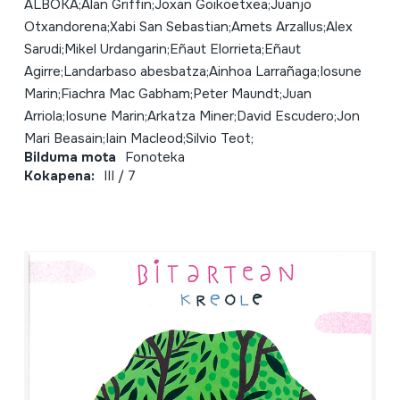
ALBOKA;Alan Griffin;Joxan Goikoetxea;Juanjo
Otxandorena;Xabi San Sebastian;Amets Arzallus;Alex
Sarudi;Mikel Urdangarin;Eñaut Elorrieta;Eñaut
Agirre;Landarbaso abesbatza;Ainhoa Larrañaga;Iosune
Marin;Fiachra Mac Gabham;Peter Maundt;Juan
Arriola;Iosune Marin;Arkatza Miner;David Escudero;Jon
Mari Beasain;Iain Macleod;Silvio Teot;
Bilduma mota
Fonoteka
Kokapena:
III / 7