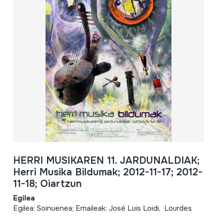
HERRI MUSIKAREN 11. JARDUNALDIAK;
Herri Musika Bildumak; 2012-11-17; 2012-
11-18; Oiartzun
Egilea
Egilea: Soinuenea; Emaileak: José Luis Loidi, Lourdes