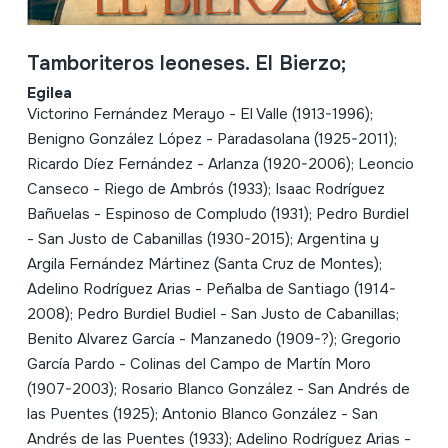
Tamboriteros leoneses. El Bierzo;
Egilea
Victorino Fernández Merayo - El Valle (1913-1996);
Benigno González López - Paradasolana (1925-2011);
Ricardo Díez Fernández - Arlanza (1920-2006); Leoncio
Canseco - Riego de Ambrós (1933); Isaac Rodríguez
Bañuelas - Espinoso de Compludo (1931); Pedro Burdiel
- San Justo de Cabanillas (1930-2015); Argentina y
Argila Fernández Mártinez (Santa Cruz de Montes);
Adelino Rodríguez Arias - Peñalba de Santiago (1914-
2008); Pedro Burdiel Budiel - San Justo de Cabanillas;
Benito Alvarez García - Manzanedo (1909-?); Gregorio
García Pardo - Colinas del Campo de Martín Moro
(1907-2003); Rosario Blanco González - San Andrés de
las Puentes (1925); Antonio Blanco González - San
Andrés de las Puentes (1933); Adelino Rodríguez Arias -