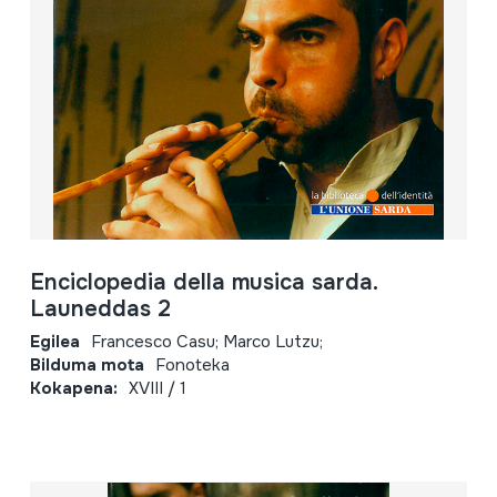
Enciclopedia della musica sarda.
Launeddas 2
Egilea
Francesco Casu; Marco Lutzu;
Bilduma mota
Fonoteka
Kokapena:
XVIII / 1