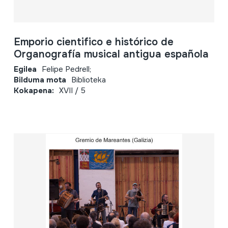
Emporio cientifico e histórico de
Organografía musical antigua española
Egilea
Felipe Pedrell;
Bilduma mota
Biblioteka
Kokapena:
XVII / 5