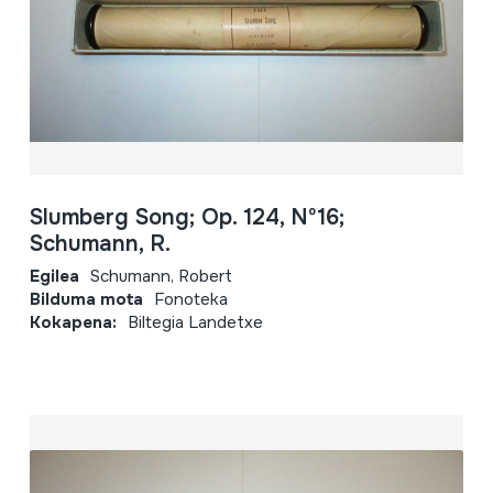
Slumberg Song; Op. 124, Nº16;
Schumann, R.
Egilea
Schumann, Robert
Bilduma mota
Fonoteka
Kokapena:
Biltegia Landetxe