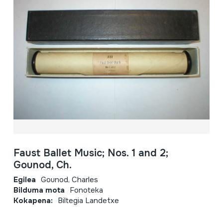
Faust Ballet Music; Nos. 1 and 2;
Gounod, Ch.
Egilea
Gounod, Charles
Bilduma mota
Fonoteka
Kokapena:
Biltegia Landetxe