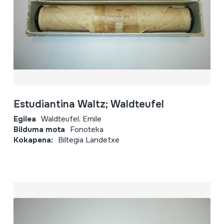
Estudiantina Waltz; Waldteufel
Egilea
Waldteufel, Emile
Bilduma mota
Fonoteka
Kokapena:
Biltegia Landetxe