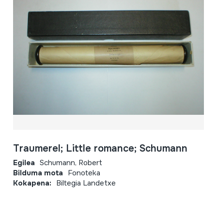
Traumerel; Little romance; Schumann
Egilea
Schumann, Robert
Bilduma mota
Fonoteka
Kokapena:
Biltegia Landetxe