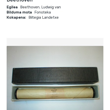
Egilea
Beethoven, Ludwig van
Bilduma mota
Fonoteka
Kokapena:
Biltegia Landetxe