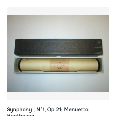
Synphony ; Nº1, Op.21; Menuetto;
Beethoven