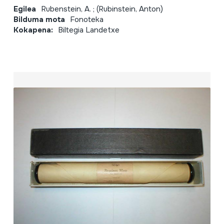
Egilea
Rubenstein, A. ; (Rubinstein, Anton)
Bilduma mota
Fonoteka
Kokapena:
Biltegia Landetxe