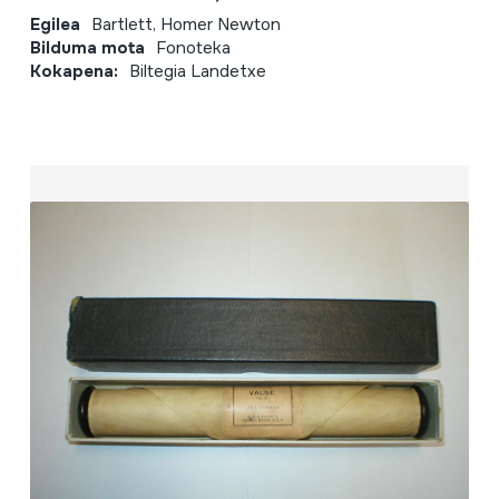
Egilea
Bartlett, Homer Newton
Bilduma mota
Fonoteka
Kokapena:
Biltegia Landetxe