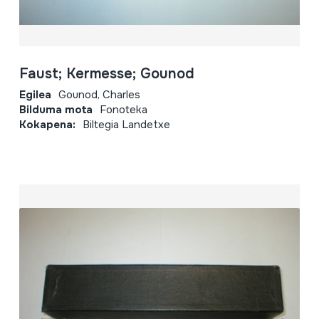
Faust; Kermesse; Gounod
Egilea
Gounod, Charles
Bilduma mota
Fonoteka
Kokapena:
Biltegia Landetxe