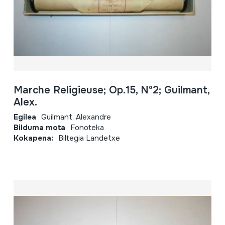
Marche Religieuse; Op.15, Nº2; Guilmant,
Alex.
Egilea
Guilmant, Alexandre
Bilduma mota
Fonoteka
Kokapena:
Biltegia Landetxe