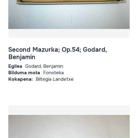
Second Mazurka; Op.54; Godard,
Benjamin
Egilea
Godard, Benjamin
Bilduma mota
Fonoteka
Kokapena:
Biltegia Landetxe