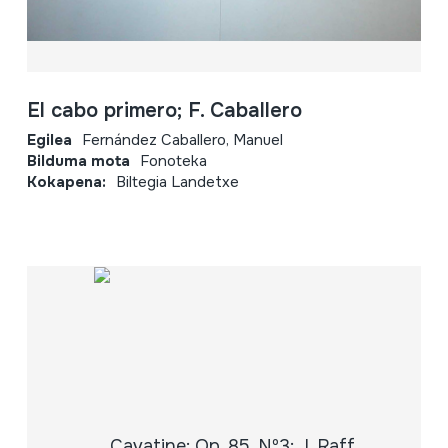
El cabo primero; F. Caballero
Egilea
Fernández Caballero, Manuel
Bilduma mota
Fonoteka
Kokapena:
Biltegia Landetxe