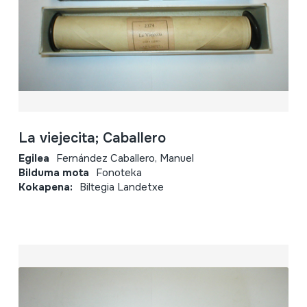
La viejecita; Caballero
Egilea
Fernández Caballero, Manuel
Bilduma mota
Fonoteka
Kokapena:
Biltegia Landetxe