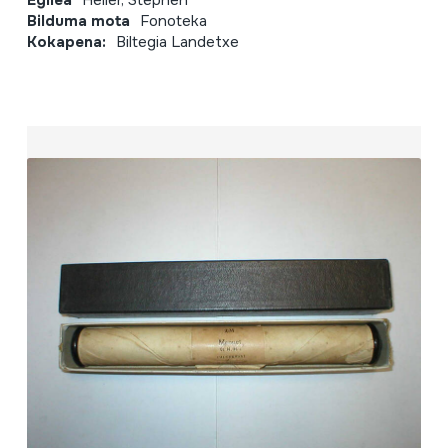
Egilea
Heller, Stephen
Bilduma mota
Fonoteka
Kokapena:
Biltegia Landetxe