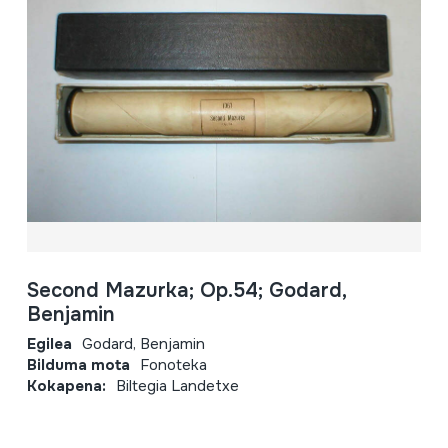
Second Mazurka; Op.54; Godard,
Benjamin
Egilea
Godard, Benjamin
Bilduma mota
Fonoteka
Kokapena:
Biltegia Landetxe