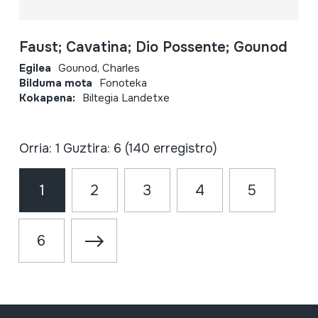
Faust; Cavatina; Dio Possente; Gounod
Egilea
Gounod, Charles
Bilduma mota
Fonoteka
Kokapena:
Biltegia Landetxe
Orria: 1 Guztira: 6 (140 erregistro)
1
2
3
4
5
6