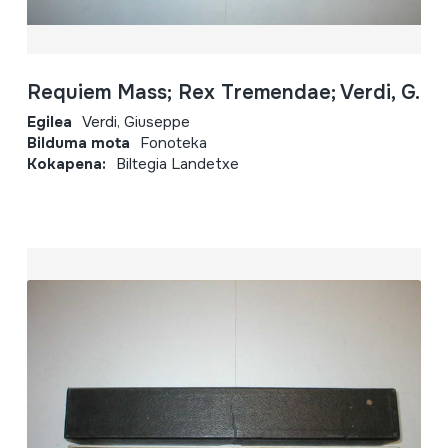
Requiem Mass; Rex Tremendae; Verdi, G.
Egilea
Verdi, Giuseppe
Bilduma mota
Fonoteka
Kokapena:
Biltegia Landetxe