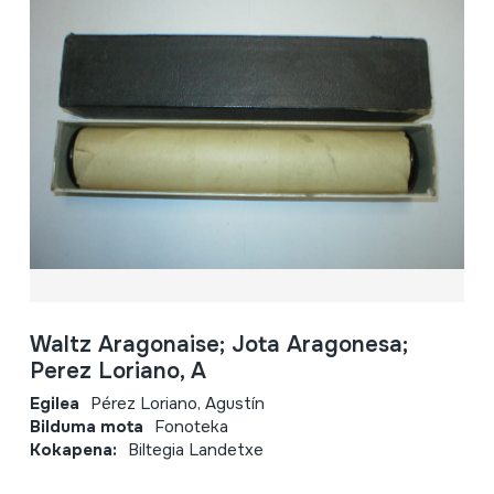
Waltz Aragonaise; Jota Aragonesa;
Perez Loriano, A
Egilea
Pérez Loriano, Agustín
Bilduma mota
Fonoteka
Kokapena:
Biltegia Landetxe