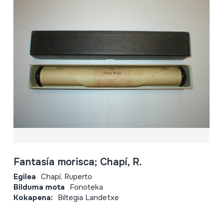
Fantasía morisca; Chapí, R.
Egilea
Chapí, Ruperto
Bilduma mota
Fonoteka
Kokapena:
Biltegia Landetxe