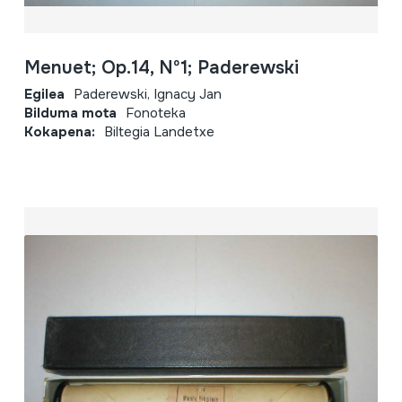
Menuet; Op.14, Nº1; Paderewski
Egilea
Paderewski, Ignacy Jan
Bilduma mota
Fonoteka
Kokapena:
Biltegia Landetxe