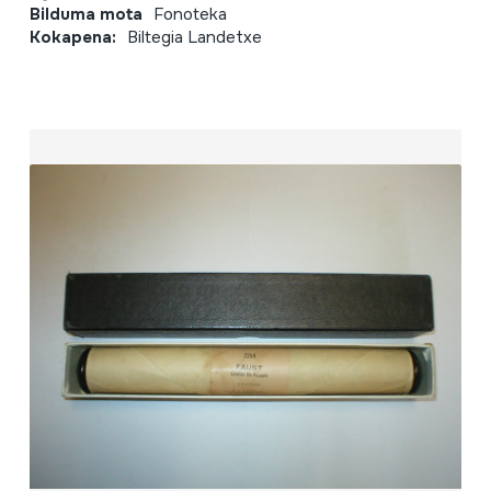
Bilduma mota
Fonoteka
Kokapena:
Biltegia Landetxe