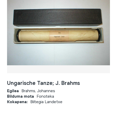
Ungarische Tanze; J. Brahms
Egilea
Brahms, Johannes
Bilduma mota
Fonoteka
Kokapena:
Biltegia Landetxe