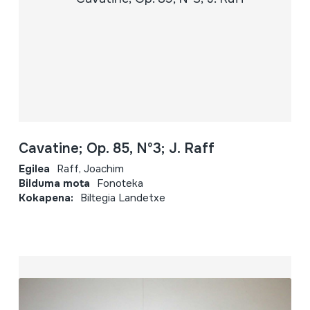
Cavatine; Op. 85, Nº3; J. Raff
Egilea
Raff, Joachim
Bilduma mota
Fonoteka
Kokapena:
Biltegia Landetxe