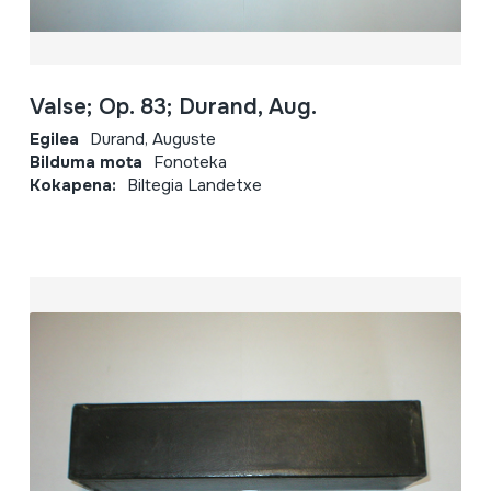
Valse; Op. 83; Durand, Aug.
Egilea
Durand, Auguste
Bilduma mota
Fonoteka
Kokapena:
Biltegia Landetxe