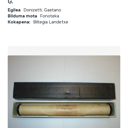
G.
Egilea
Donizetti, Gaetano
Bilduma mota
Fonoteka
Kokapena:
Biltegia Landetxe