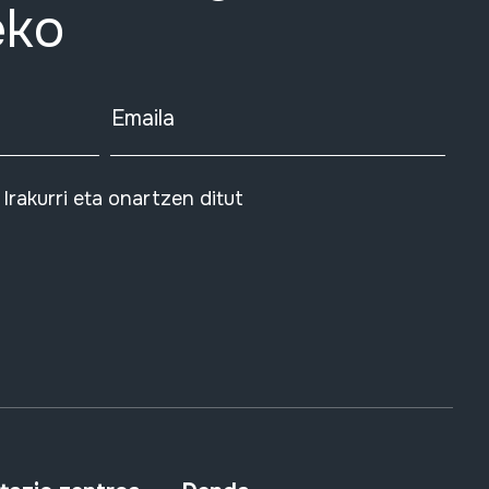
eko
Emaila
Irakurri eta onartzen ditut