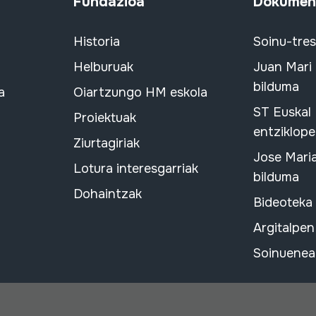
Fundazioa
Dokument
Historia
Soinu-tre
Helburuak
Juan Mari
bilduma
a
Oiartzungo HM eskola
ST Euskal
Proiektuak
entziklope
Ziurtagiriak
Jose Mari
Lotura interesgarriak
bilduma
Dohaintzak
Bideoteka
Argitalpen
Soinuenean