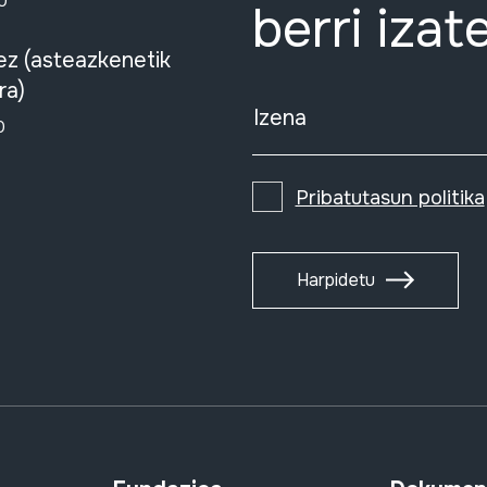
0
berri izat
ez (asteazkenetik
ra)
Izena
0
Pribatutasun politika
Harpidetu