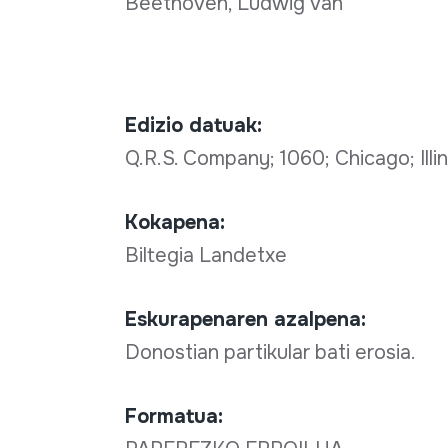
Beethoven, Ludwig van
Edizio datuak:
Q.R.S. Company; 1060; Chicago; Illin
Kokapena:
Biltegia Landetxe
Eskurapenaren azalpena:
Donostian partikular bati erosia.
Formatua: