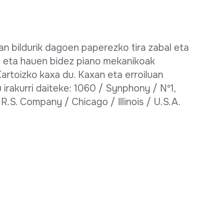
an bildurik dagoen paperezko tira zabal eta
o eta hauen bidez piano mekanikoak
artoizko kaxa du. Kaxan eta erroiluan
irakurri daiteke: 1060 / Synphony / Nº1,
.S. Company / Chicago / Illinois / U.S.A.