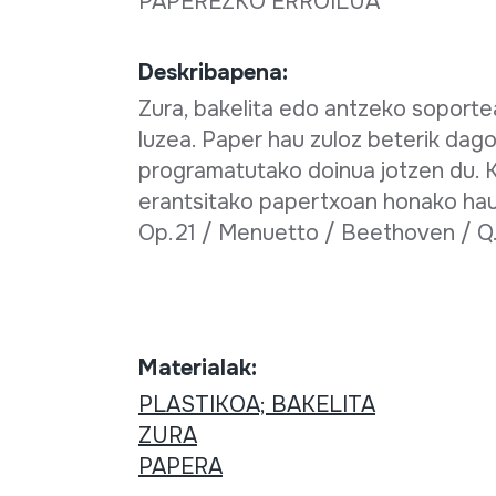
PAPEREZKO ERROILUA
Deskribapena:
Zura, bakelita edo antzeko soporte
luzea. Paper hau zuloz beterik dag
programatutako doinua jotzen du. K
erantsitako papertxoan honako hau 
Op.21 / Menuetto / Beethoven / Q.R
Materialak:
PLASTIKOA; BAKELITA
ZURA
PAPERA