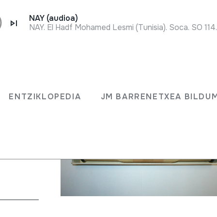
NAY (audioa)
NAY. El Hadf Mohamed Lesmi (Tunisia). Soca. SO 114
ENTZIKLOPEDIA
JM BARRENETXEA BILDU