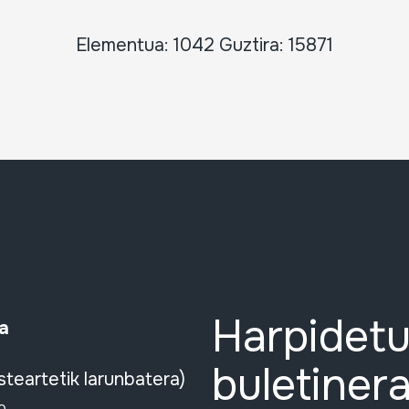
Elementua: 1042 Guztira: 15871
Harpidetu
a
buletinera
steartetik larunbatera)