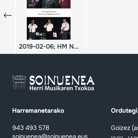
2019-02-06; HM Neguko kontzertua; Caubet gogoan; Hermanos Ramos (Segovia); DIGITALA
Harremanetarako
Ordutegi
943 493 578
Goizez (a
soinuenea@soinuenea.eus