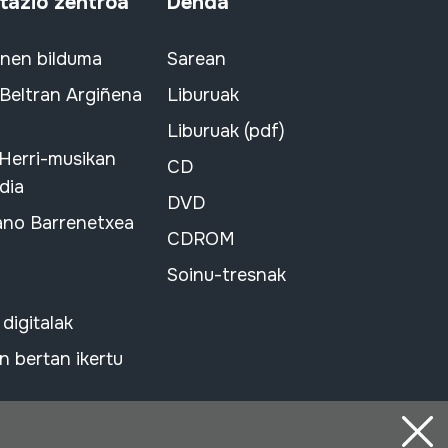
azio zentroa
Denda
snen bilduma
Sarean
 Beltran Argiñena
Liburuak
Liburuak (pdf)
 Herri-musikan
CD
dia
DVD
ano Barrenetxea
CDROM
Soinu-tresnak
 digitalak
 bertan ikertu