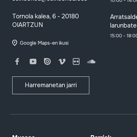
10:00 - 14:0
Tornola kalea, 6 - 20180
Arratsald
OIARTZUN
larunbate
15:00 - 18:0
Google Maps-en ikusi
Facebook
Youtube
Issuu
Vimeo
Flickr
SoundCloud
Harremanetan jarri