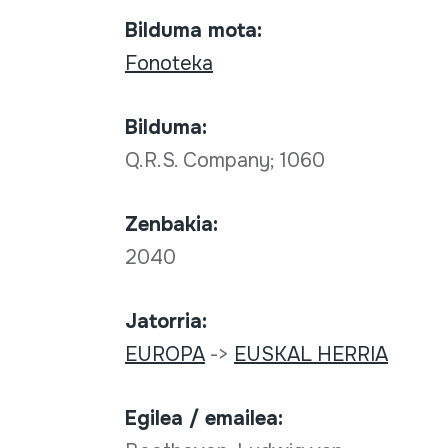
Bilduma mota:
Fonoteka
Bilduma:
Q.R.S. Company; 1060
Zenbakia:
2040
Jatorria:
EUROPA
->
EUSKAL HERRIA
Egilea / emailea: