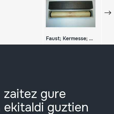
Faust; Kermesse; Gounod
 zaitez gure
 ekitaldi guztien