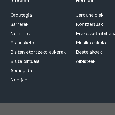
Museoa
Berriak
Ordutegia
Jardunaldiak
Sarrerak
Kontzertuak
Nola iritsi
Erakusketa ibiltari
Erakusketa
Musika eskola
Bisitan etortzeko aukerak
Bestelakoak
Bisita birtuala
Albisteak
Audiogida
Non jan