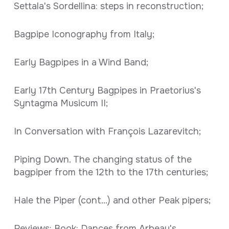
Settala's Sordellina: steps in reconstruction;
Bagpipe Iconography from Italy;
Early Bagpipes in a Wind Band;
Early 17th Century Bagpipes in Praetorius's
Syntagma Musicum II;
In Conversation with François Lazarevitch;
Piping Down. The changing status of the
bagpiper from the 12th to the 17th centuries;
Hale the Piper (cont...) and other Peak pipers;
Reviews: Book: Dances from Arbeau's