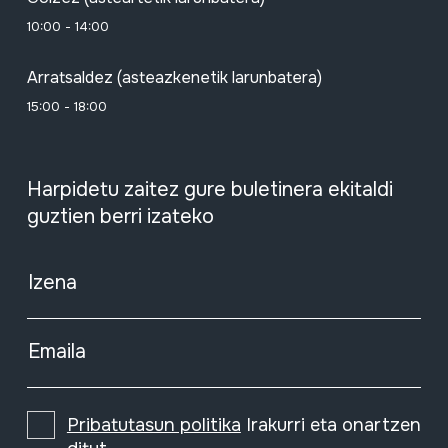
10:00 - 14:00
Arratsaldez (asteazkenetik larunbatera)
15:00 - 18:00
Harpidetu zaitez gure buletinera ekitaldi
guztien berri izateko
Izena
Emaila
Pribatutasun politika
Irakurri eta onartzen