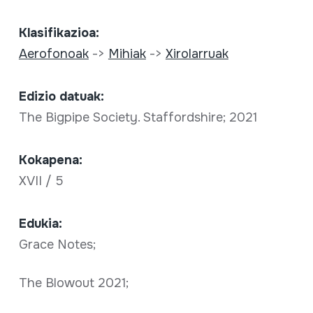
Klasifikazioa:
Aerofonoak
->
Mihiak
->
Xirolarruak
Edizio datuak:
The Bigpipe Society. Staffordshire; 2021
Kokapena:
XVII / 5
Edukia:
Grace Notes;
The Blowout 2021;