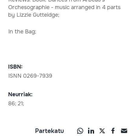
Orchesographie - music arranged in 4 parts
by Lizzie Gutteidge;
In the Bag;
ISBN:
ISNN 0269-7939
Neurriak:
86; 21;
Partekatu