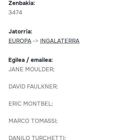
Zenbakia:
3474
Jatorria:
EUROPA
->
INGALATERRA
Egilea / emailea:
JANE MOULDER;
DAVID FAULKNER;
ERIC MONTBEL;
MARCO TOMASSI;
DANILO TURCHETTI;