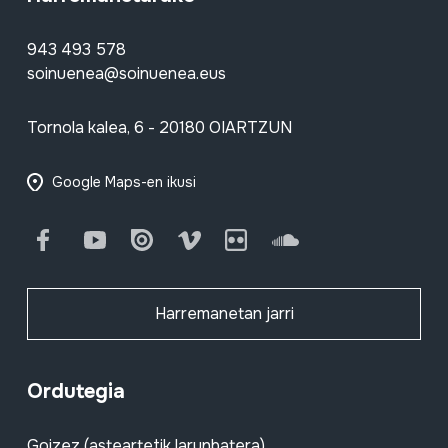
943 493 578
soinuenea@soinuenea.eus
Tornola kalea, 6 - 20180 OIARTZUN
Google Maps-en ikusi
Facebook
Youtube
Issuu
Vimeo
Flickr
SoundCloud
Harremanetan jarri
Ordutegia
Goizez (asteartetik larunbatera)