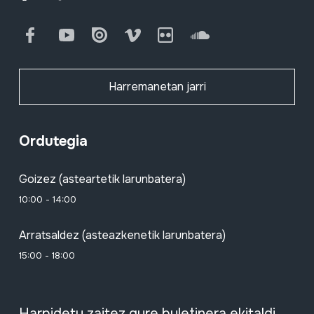
Facebook
Youtube
Issuu
Vimeo
Flickr
SoundCloud
Harremanetan jarri
Ordutegia
Goizez (asteartetik larunbatera)
10:00 - 14:00
Arratsaldez (asteazkenetik larunbatera)
15:00 - 18:00
Harpidetu zaitez gure buletinera ekitaldi