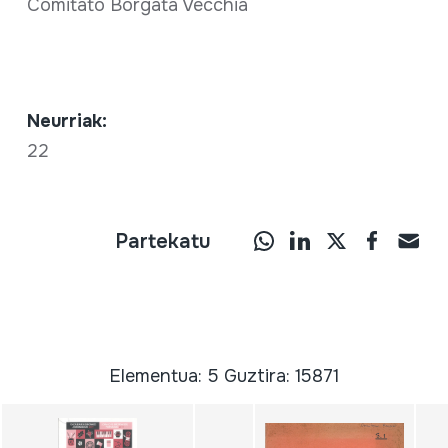
Comitato Borgata Vecchia
Neurriak:
22
Partekatu
Elementua: 5 Guztira: 15871