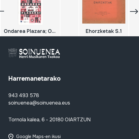
Ondarea Plazara; Ondarearen europako jardunaldiak 2019; Jornadas europeas del patrimonio
Ehorzketak S.1
Harremanetarako
943 493 578
soinuenea@soinuenea.eus
Tornola kalea, 6 - 20180 OIARTZUN
Google Maps-en ikusi