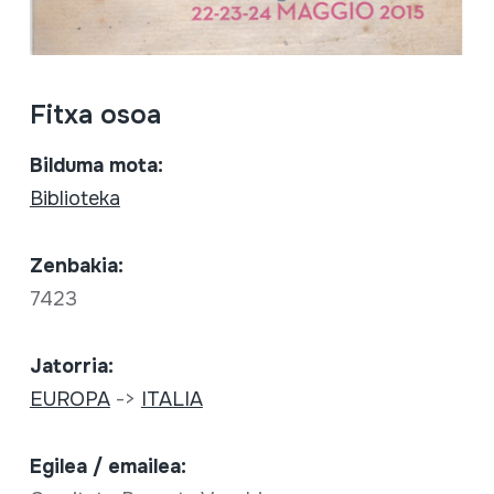
Fitxa osoa
Bilduma mota:
Biblioteka
Zenbakia:
7423
Jatorria:
EUROPA
->
ITALIA
Egilea / emailea: