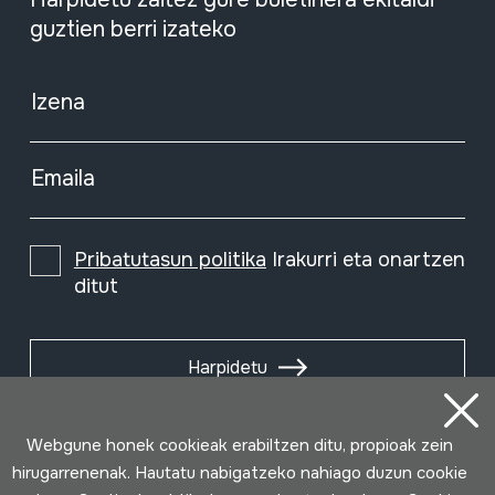
guztien berri izateko
Izena
Emaila
Pribatutasun politika
Irakurri eta onartzen
ditut
Harpidetu
Webgune honek cookieak erabiltzen ditu, propioak zein
hirugarrenenak. Hautatu nabigatzeko nahiago duzun cookie