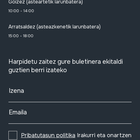
Goizez (asteartetik larunbatera)
10:00 - 14:00
Arratsaldez (asteazkenetik larunbatera)
15:00 - 18:00
Harpidetu zaitez gure buletinera ekitaldi
guztien berri izateko
Izena
Emaila
Pribatutasun politika
Irakurri eta onartzen