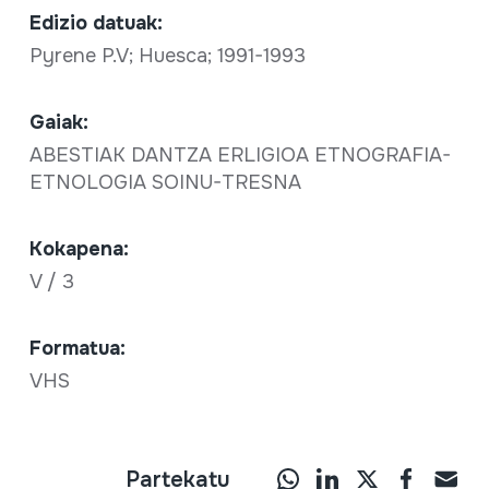
Edizio datuak:
Pyrene P.V; Huesca; 1991-1993
Gaiak:
ABESTIAK DANTZA ERLIGIOA ETNOGRAFIA-
ETNOLOGIA SOINU-TRESNA
Kokapena:
V / 3
Formatua:
VHS
Partekatu