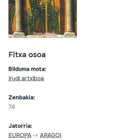
Fitxa osoa
Bilduma mota:
Irudi artxiboa
Zenbakia:
74
Jatorria:
EUROPA
->
ARAGOI