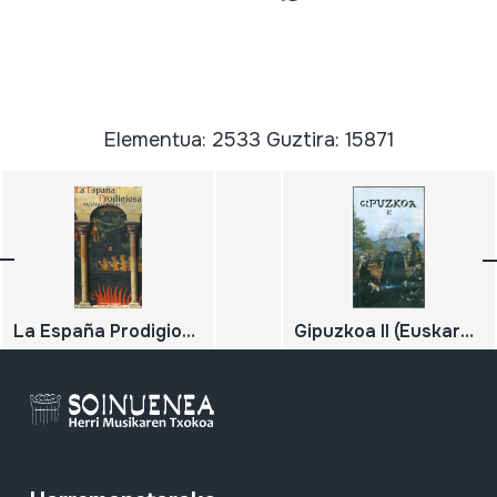
Elementua: 2533 Guztira: 15871
La España Prodigiosa; Nuestras Fiestas II El primer viernes de mayo; 08·01 Los hombres de musgo; 04·01·01; 02·01·01; 01·01·02 La boda Maragata; 04·01·01; 02·01·01; 01·01·02; 06 El cipotegato El día del traje ansotano La feria de sallent
Gipuzkoa II (Euskarazko bertsioa)