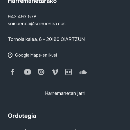
Harremanetarako
943 493 578
soinuenea@soinuenea.eus
Tornola kalea, 6 - 20180 OIARTZUN
Google Maps-en ikusi
Facebook
Youtube
Issuu
Vimeo
Flickr
SoundCloud
Harremanetan jarri
Ordutegia