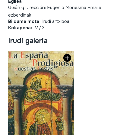
Egilea
Guión y Dirección: Eugenio Monesma Emaile
ezberdinak
Bilduma mota
Irudi artxiboa
Kokapena:
V / 3
Irudi galeria