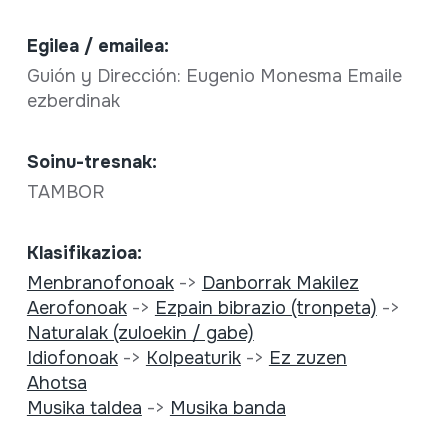
Egilea / emailea:
Guión y Dirección: Eugenio Monesma Emaile
ezberdinak
Soinu-tresnak:
TAMBOR
Klasifikazioa:
Menbranofonoak
->
Danborrak Makilez
Aerofonoak
->
Ezpain bibrazio (tronpeta)
->
Naturalak (zuloekin / gabe)
Idiofonoak
->
Kolpeaturik
->
Ez zuzen
Ahotsa
Musika taldea
->
Musika banda