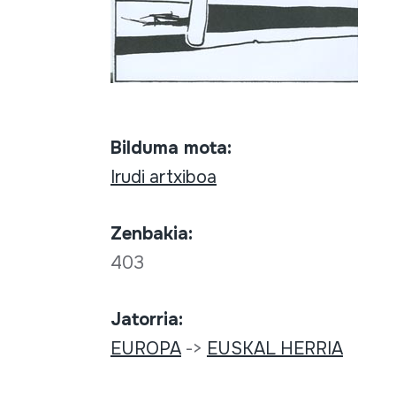
Bilduma mota:
Irudi artxiboa
Zenbakia:
403
Jatorria:
EUROPA
->
EUSKAL HERRIA