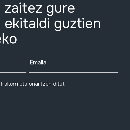
 zaitez gure
 ekitaldi guztien
eko
Emaila
Irakurri eta onartzen ditut