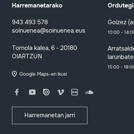
Harremanetarako
Ordutegi
943 493 578
Goizez (a
soinuenea@soinuenea.eus
10:00 - 14:0
Tornola kalea, 6 - 20180
Arratsald
OIARTZUN
larunbate
15:00 - 18:0
Google Maps-en ikusi
Facebook
Youtube
Issuu
Vimeo
Flickr
SoundCloud
Harremanetan jarri