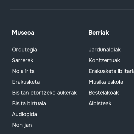
Museoa
Berriak
Ordutegia
Jardunaldiak
Sarrerak
Kontzertuak
Nola iritsi
Erakusketa ibiltari
Erakusketa
Musika eskola
Bisitan etortzeko aukerak
Bestelakoak
Bisita birtuala
Albisteak
Audiogida
Non jan