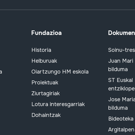
Fundazioa
Dokument
Historia
Soinu-tre
Helburuak
Juan Mari
bilduma
a
Oiartzungo HM eskola
ST Euskal
Proiektuak
entziklope
Ziurtagiriak
Jose Mari
Lotura interesgarriak
bilduma
Dohaintzak
Bideoteka
Argitalpen