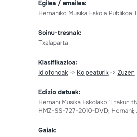
Egilea / emailea:
Hernaniko Musika Eskola Publikoa 
Soinu-tresnak:
Txalaparta
Klasifikazioa:
Idiofonoak
->
Kolpeaturik
->
Zuzen
Edizio datuak:
Hernani Musika Eskolako 'Ttakun tta
HMZ-SS-727-2010-DVD; Hernani;
Gaiak: