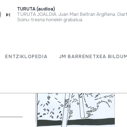
TURUTA (audioa)
TURUTA JOALDIA. Juan Mari Beltran Argiñena. Oiar
Soinu-tresna honekin grabatua.
tan
ENTZIKLOPEDIA
JM BARRENETXEA BILDU
akun taldea