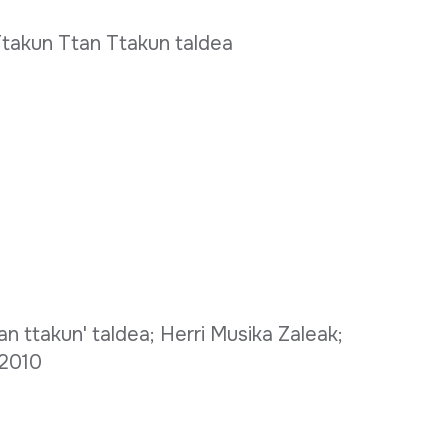
Ttakun Ttan Ttakun taldea
n ttakun' taldea; Herri Musika Zaleak;
 2010