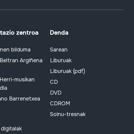
azio zentroa
Denda
snen bilduma
Sarean
 Beltran Argiñena
Liburuak
Liburuak (pdf)
 Herri-musikan
CD
dia
DVD
ano Barrenetxea
CDROM
Soinu-tresnak
 digitalak