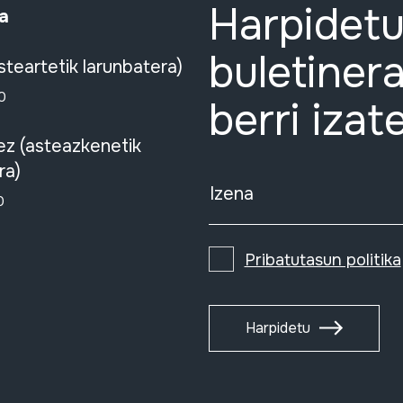
Harpidetu
a
buletinera
steartetik larunbatera)
0
berri izat
ez (asteazkenetik
ra)
Izena
0
Pribatutasun politika
Harpidetu