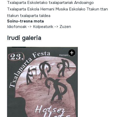
Txalaparta Eskoletako txalapartariak Andoaingo
Txalaparta Eskola Hernani Musika Eskolako Ttakun ttan
ttakun txalaparta taldea
Soinu-tresna mota
Idiofonoak
->
Kolpeaturik
->
Zuzen
Irudi galeria