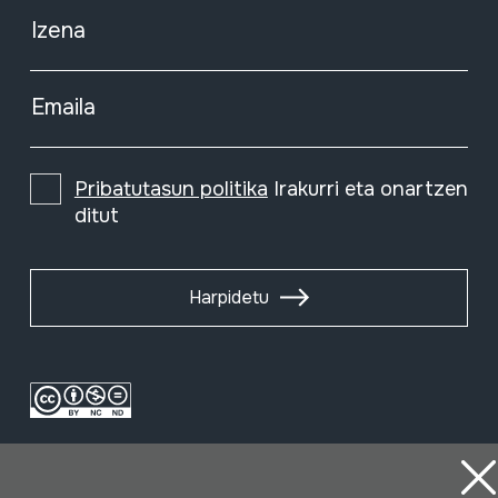
Izena
Emaila
Pribatutasun politika
Irakurri eta onartzen
ditut
Harpidetu