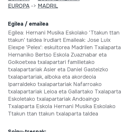
EUROPA
->
MADRIL
Egilea / emailea
Egilea: Hernani Musika Eskolako 'Ttakun ttan
ttakun' taldea Irudiart Emaileak: Jose Luix
Elexpe 'Pelex': eskultorea Madrilen Txalaparta
Hernaniko Bertso Eskola Zuaznabar eta
Goikoetxea txalapartari familietako
txalapartariak Asier eta Daniel Gasteizko
txalapartariak, alboka eta akordeoia
Iparraldeko txalapartariak Nafarroako
txalapartariak Leioa eta Gallartako Txalaparta
Eskoletako txalapartariak Andoaingo
Txalaparta Eskola Hernani Musika Eskolako
Ttakun ttan ttakun txalaparta taldea
Soinu-tresnak: