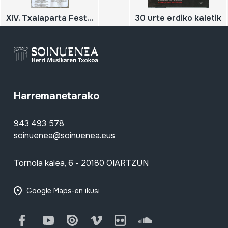
XIV. Txalaparta Festa; Hernani; 2000
30 urte erdiko kaletik
Harremanetarako
943 493 578
soinuenea@soinuenea.eus
Tornola kalea, 6 - 20180 OIARTZUN
Google Maps-en ikusi
Facebook
Youtube
Issuu
Vimeo
Flickr
SoundCloud