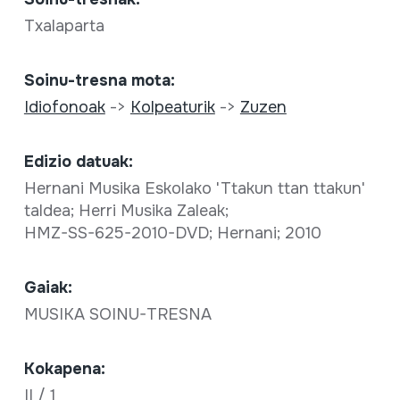
Txalaparta
Soinu-tresna mota:
Idiofonoak
->
Kolpeaturik
->
Zuzen
Edizio datuak:
Hernani Musika Eskolako 'Ttakun ttan ttakun'
taldea; Herri Musika Zaleak;
HMZ-SS-625-2010-DVD; Hernani; 2010
Gaiak:
MUSIKA SOINU-TRESNA
Kokapena:
II / 1