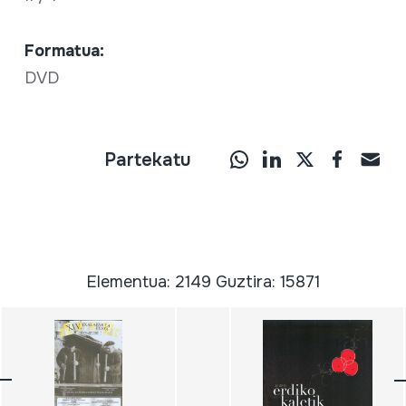
Formatua:
DVD
Partekatu
Elementua: 2149 Guztira: 15871