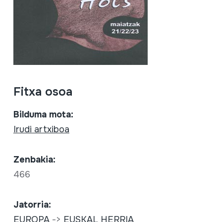
Fitxa osoa
Bilduma mota:
Irudi artxiboa
Zenbakia:
466
Jatorria:
EUROPA
->
EUSKAL HERRIA