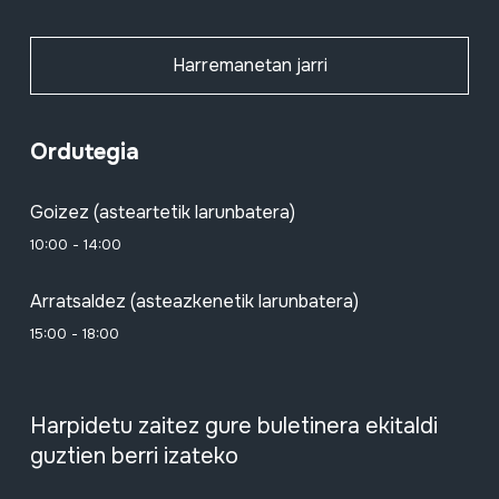
Harremanetan jarri
Ordutegia
Goizez (asteartetik larunbatera)
10:00 - 14:00
Arratsaldez (asteazkenetik larunbatera)
15:00 - 18:00
Harpidetu zaitez gure buletinera ekitaldi
guztien berri izateko