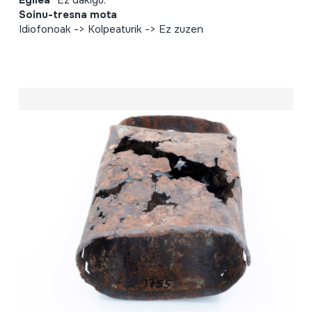
Soinu-tresna mota
Idiofonoak -> Kolpeaturik -> Ez zuzen