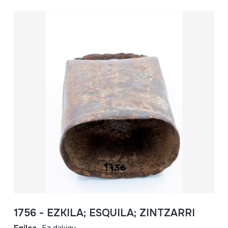
1756 - EZKILA; ESQUILA; ZINTZARRI
Egilea
Ez dakigu.