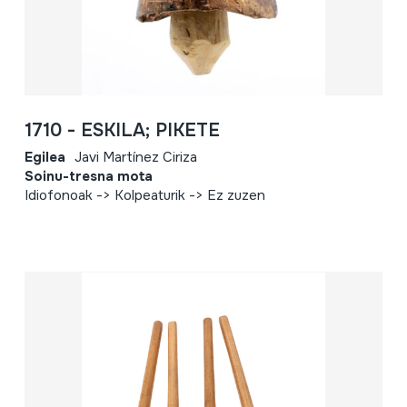
1710 - ESKILA; PIKETE
Egilea
Javi Martínez Ciriza
Soinu-tresna mota
Idiofonoak -> Kolpeaturik -> Ez zuzen