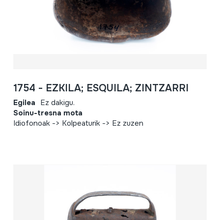
1754 - EZKILA; ESQUILA; ZINTZARRI
Egilea
Ez dakigu.
Soinu-tresna mota
Idiofonoak -> Kolpeaturik -> Ez zuzen