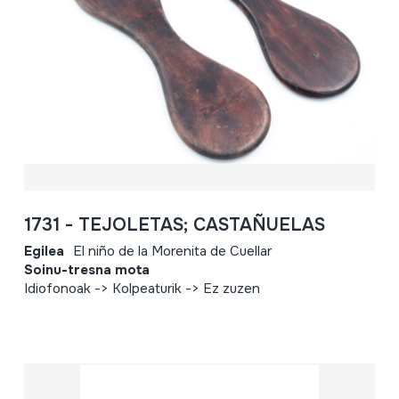
1731 - TEJOLETAS; CASTAÑUELAS
Egilea
El niño de la Morenita de Cuellar
Soinu-tresna mota
Idiofonoak -> Kolpeaturik -> Ez zuzen