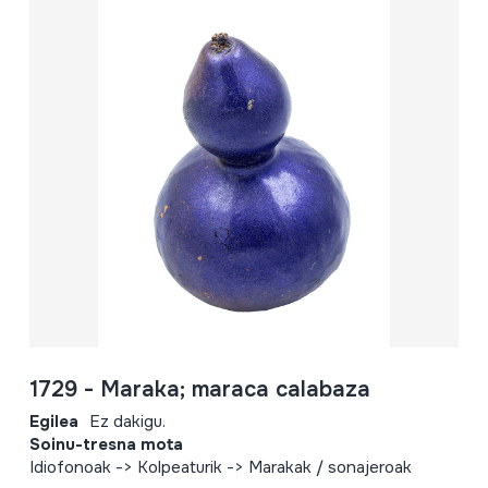
1729 - Maraka; maraca calabaza
Egilea
Ez dakigu.
Soinu-tresna mota
Idiofonoak -> Kolpeaturik -> Marakak / sonajeroak