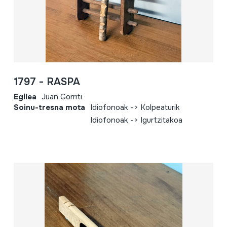
1797 - RASPA
Egilea
Juan Gorriti
Soinu-tresna mota
Idiofonoak -> Kolpeaturik
Idiofonoak -> Igurtzitakoa