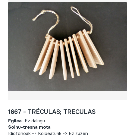
1667 - TRÉCULAS; TRECULAS
Egilea
Ez dakigu.
Soinu-tresna mota
Idiofonoak -> Kolpeaturik -> Ez zuzen