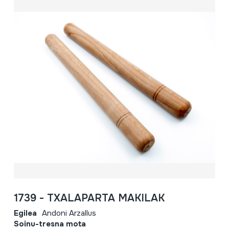
1739 - TXALAPARTA MAKILAK
Egilea
Andoni Arzallus
Soinu-tresna mota