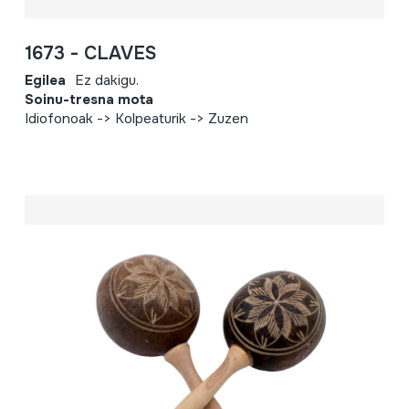
1673 - CLAVES
Egilea
Ez dakigu.
Soinu-tresna mota
Idiofonoak -> Kolpeaturik -> Zuzen