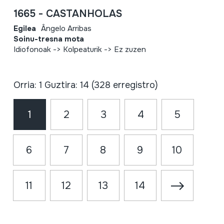
1665 - CASTANHOLAS
Egilea
Ângelo Arribas
Soinu-tresna mota
Idiofonoak -> Kolpeaturik -> Ez zuzen
Orria: 1 Guztira: 14 (328 erregistro)
1
2
3
4
5
6
7
8
9
10
11
12
13
14