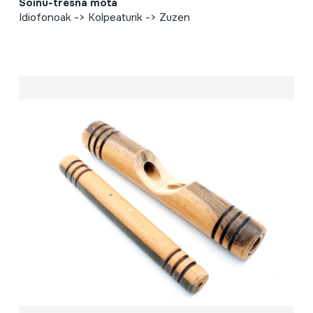
Soinu-tresna mota
Idiofonoak -> Kolpeaturik -> Zuzen