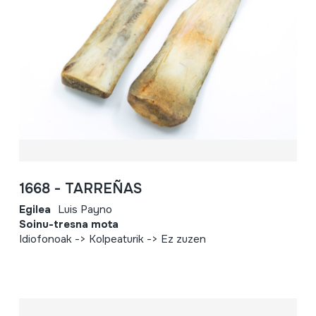
1668 - TARREÑAS
Egilea
Luis Payno
Soinu-tresna mota
Idiofonoak -> Kolpeaturik -> Ez zuzen