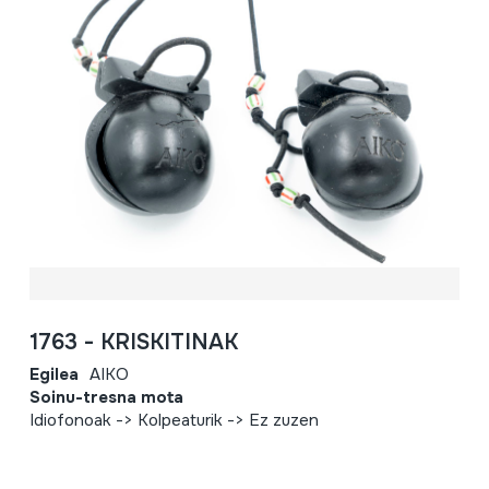
1763 - KRISKITINAK
Egilea
AIKO
Soinu-tresna mota
Idiofonoak -> Kolpeaturik -> Ez zuzen