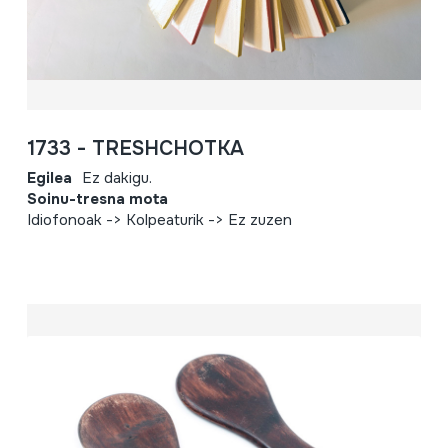
1733 - TRESHCHOTKA
Egilea
Ez dakigu.
Soinu-tresna mota
Idiofonoak -> Kolpeaturik -> Ez zuzen