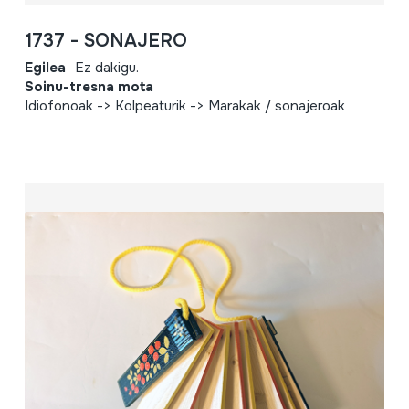
1737 - SONAJERO
Egilea
Ez dakigu.
Soinu-tresna mota
Idiofonoak -> Kolpeaturik -> Marakak / sonajeroak