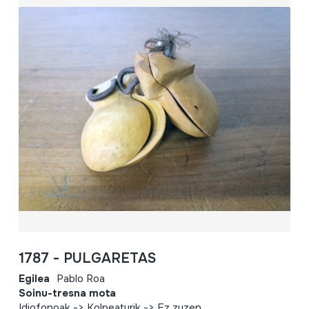
1787 - PULGARETAS
Egilea
Pablo Roa
Soinu-tresna mota
Idiofonoak -> Kolpeaturik -> Ez zuzen