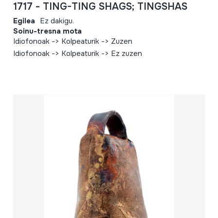
1717 - TING-TING SHAGS; TINGSHAS
Egilea
Ez dakigu.
Soinu-tresna mota
Idiofonoak -> Kolpeaturik -> Zuzen
Idiofonoak -> Kolpeaturik -> Ez zuzen