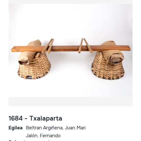
1684 - Txalaparta
Egilea
Beltran Argiñena, Juan Mari
Jalón, Fernando