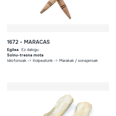
1672 - MARACAS
Egilea
Ez dakigu.
Soinu-tresna mota
Idiofonoak -> Kolpeaturik -> Marakak / sonajeroak