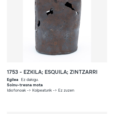
1753 - EZKILA; ESQUILA; ZINTZARRI
Egilea
Ez dakigu.
Soinu-tresna mota
Idiofonoak -> Kolpeaturik -> Ez zuzen