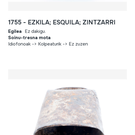
1755 - EZKILA; ESQUILA; ZINTZARRI
Egilea
Ez dakigu.
Soinu-tresna mota
Idiofonoak -> Kolpeaturik -> Ez zuzen