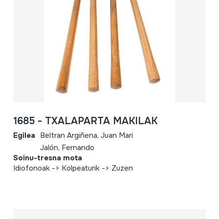
1685 - TXALAPARTA MAKILAK
Egilea
Beltran Argiñena, Juan Mari
Jalón, Fernando
Soinu-tresna mota
Idiofonoak -> Kolpeaturik -> Zuzen