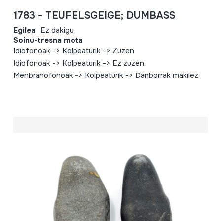
1783 - TEUFELSGEIGE; DUMBASS
Egilea
Ez dakigu.
Soinu-tresna mota
Idiofonoak -> Kolpeaturik -> Zuzen
Idiofonoak -> Kolpeaturik -> Ez zuzen
Menbranofonoak -> Kolpeaturik -> Danborrak makilez