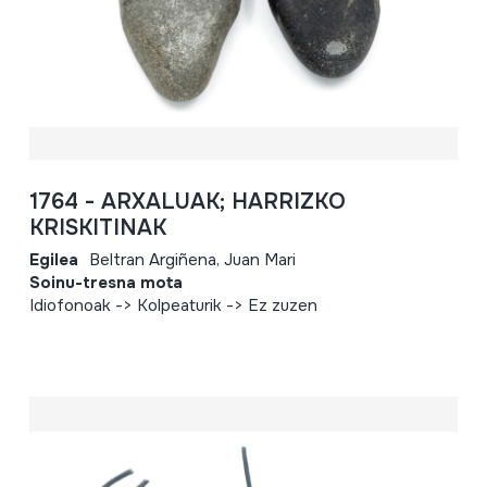
1764 - ARXALUAK; HARRIZKO
KRISKITINAK
Egilea
Beltran Argiñena, Juan Mari
Soinu-tresna mota
Idiofonoak -> Kolpeaturik -> Ez zuzen