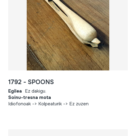
1792 - SPOONS
Egilea
Ez dakigu.
Soinu-tresna mota
Idiofonoak -> Kolpeaturik -> Ez zuzen