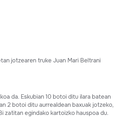
tan jotzearen truke Juan Mari Beltrani
oa da. Eskubian 10 botoi ditu ilara batean
rean 2 botoi ditu aurrealdean baxuak jotzeko,
 Bi zatitan egindako kartoizko hauspoa du.