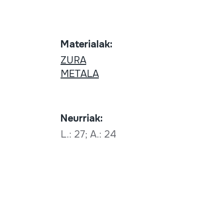
Materialak:
ZURA
METALA
Neurriak:
L.: 27; A.: 24