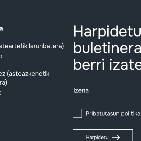
Harpidetu
a
buletinera
steartetik larunbatera)
0
berri izat
ez (asteazkenetik
ra)
Izena
0
Pribatutasun politika
Harpidetu