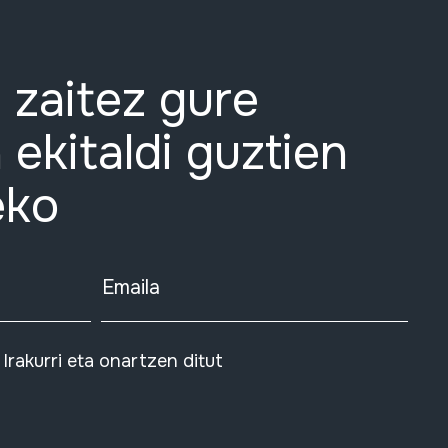
 zaitez gure
 ekitaldi guztien
eko
Emaila
Irakurri eta onartzen ditut