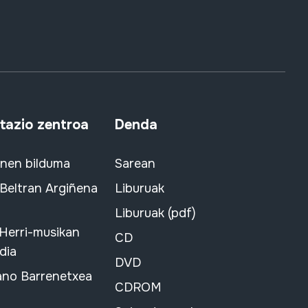
azio zentroa
Denda
snen bilduma
Sarean
 Beltran Argiñena
Liburuak
Liburuak (pdf)
 Herri-musikan
CD
dia
DVD
ano Barrenetxea
CDROM