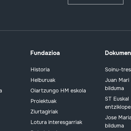
Fundazioa
Dokument
Historia
Soinu-tre
Helburuak
Juan Mari
bilduma
a
Oiartzungo HM eskola
ST Euskal
Proiektuak
entziklope
Ziurtagiriak
Jose Mari
Lotura interesgarriak
bilduma