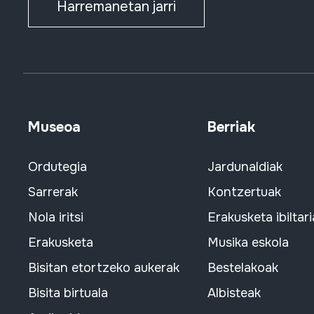
Harremanetan jarri
Museoa
Berriak
Ordutegia
Jardunaldiak
Sarrerak
Kontzertuak
Nola iritsi
Erakusketa ibiltari
Erakusketa
Musika eskola
Bisitan etortzeko aukerak
Bestelakoak
Bisita birtuala
Albisteak