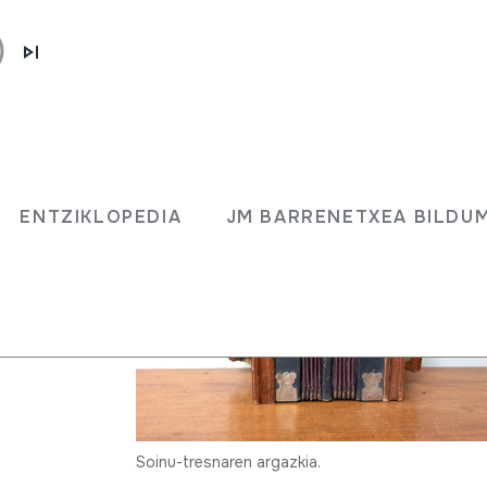
ENTZIKLOPEDIA
JM BARRENETXEA BILDU
Soinu-tresnaren argazkia.