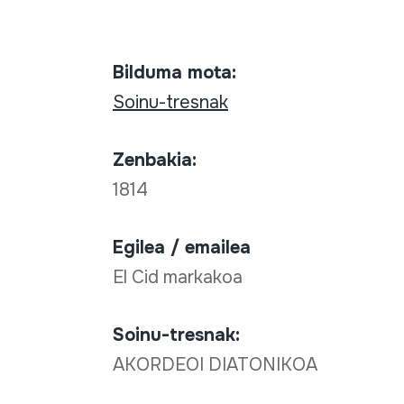
Bilduma mota:
Soinu-tresnak
Zenbakia:
1814
Egilea / emailea
El Cid markakoa
Soinu-tresnak:
AKORDEOI DIATONIKOA