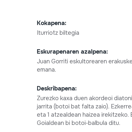
Kokapena:
Iturriotz biltegia
Eskurapenaren azalpena:
Juan Gorriti eskultorearen erakuske
emana.
Deskribapena:
Zurezko kaxa duen akordeoi diatonik
jarrita (botoi bat falta zaio). Ezker
eta 1 atzealdean haizea irekitzeko.
Goialdean bi botoi-balbula ditu.