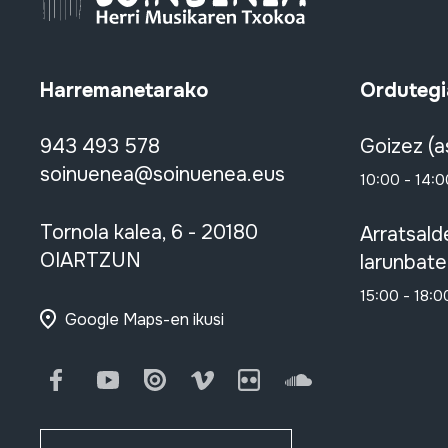
Harremanetarako
Ordutegi
943 493 578
Goizez (a
soinuenea@soinuenea.eus
10:00 - 14:0
Tornola kalea, 6 - 20180
Arratsald
OIARTZUN
larunbate
15:00 - 18:0
Google Maps-en ikusi
Facebook
Youtube
Issuu
Vimeo
Flickr
SoundCloud