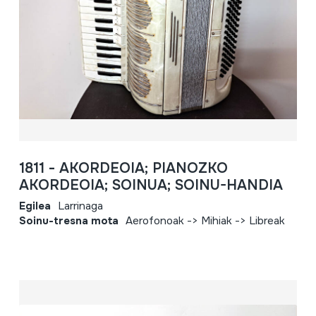
1811 - AKORDEOIA; PIANOZKO
AKORDEOIA; SOINUA; SOINU-HANDIA
Egilea
Larrinaga
Soinu-tresna mota
Aerofonoak -> Mihiak -> Libreak