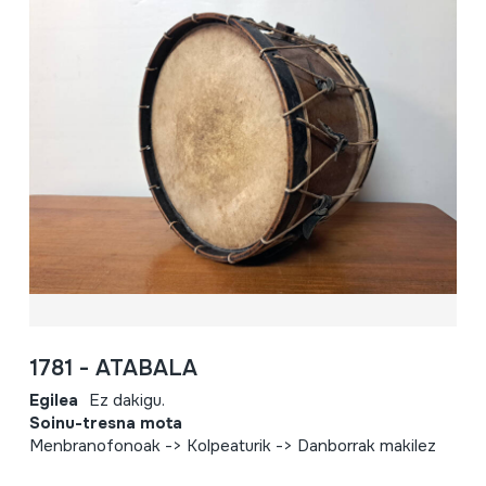
1781 - ATABALA
Egilea
Ez dakigu.
Soinu-tresna mota
Menbranofonoak -> Kolpeaturik -> Danborrak makilez