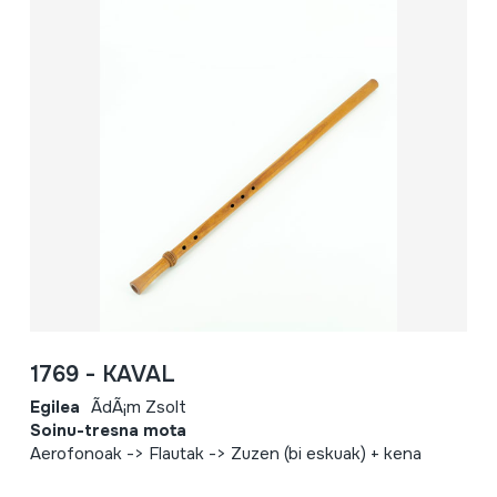
1769 - KAVAL
Egilea
ÃdÃ¡m Zsolt
Soinu-tresna mota
Aerofonoak -> Flautak -> Zuzen (bi eskuak) + kena