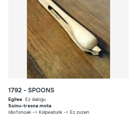
1792 - SPOONS
Egilea
Ez dakigu.
Soinu-tresna mota
Idiofonoak -> Kolpeaturik -> Ez zuzen