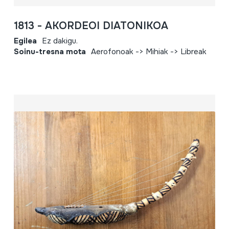
1813 - AKORDEOI DIATONIKOA
Egilea
Ez dakigu.
Soinu-tresna mota
Aerofonoak -> Mihiak -> Libreak