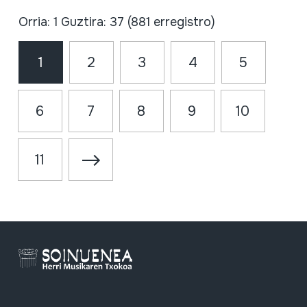
Orria: 1 Guztira: 37 (881 erregistro)
1
2
3
4
5
6
7
8
9
10
11