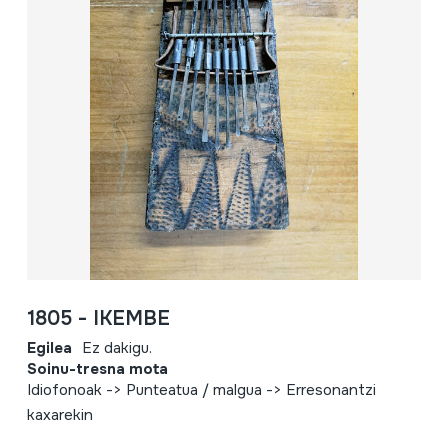
1805 - IKEMBE
Egilea
Ez dakigu.
Soinu-tresna mota
Idiofonoak -> Punteatua / malgua -> Erresonantzi
kaxarekin