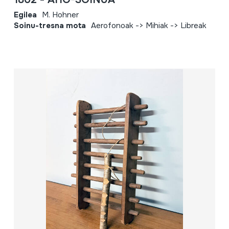
Egilea
M. Hohner
Soinu-tresna mota
Aerofonoak -> Mihiak -> Libreak