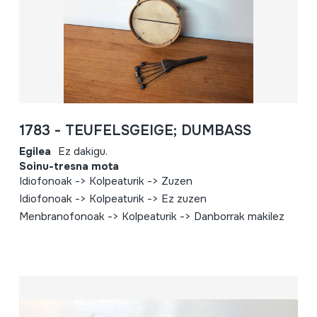
1783 - TEUFELSGEIGE; DUMBASS
Egilea
Ez dakigu.
Soinu-tresna mota
Idiofonoak -> Kolpeaturik -> Zuzen
Idiofonoak -> Kolpeaturik -> Ez zuzen
Menbranofonoak -> Kolpeaturik -> Danborrak makilez