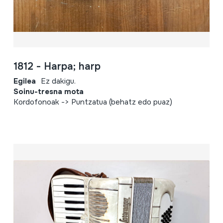
1812 - Harpa; harp
Egilea
Ez dakigu.
Soinu-tresna mota
Kordofonoak -> Puntzatua (behatz edo puaz)