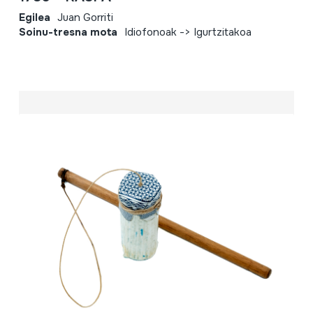
Egilea
Juan Gorriti
Soinu-tresna mota
Idiofonoak -> Igurtzitakoa