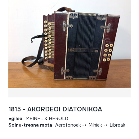
1815 - AKORDEOI DIATONIKOA
Egilea
MEINEL & HEROLD
Soinu-tresna mota
Aerofonoak -> Mihiak -> Libreak