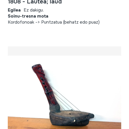
1808 - Lautea; laud
Egilea
Ez dakigu.
Soinu-tresna mota
Kordofonoak -> Puntzatua (behatz edo puaz)