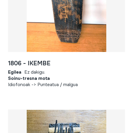
1806 - IKEMBE
Egilea
Ez dakigu.
Soinu-tresna mota
Idiofonoak -> Punteatua / malgua