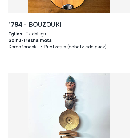
1784 - BOUZOUKI
Egilea
Ez dakigu.
Soinu-tresna mota
Kordofonoak -> Puntzatua (behatz edo puaz)