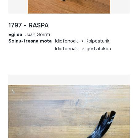
1797 - RASPA
Egilea
Juan Gorriti
Soinu-tresna mota
Idiofonoak -> Kolpeaturik
Idiofonoak -> Igurtzitakoa