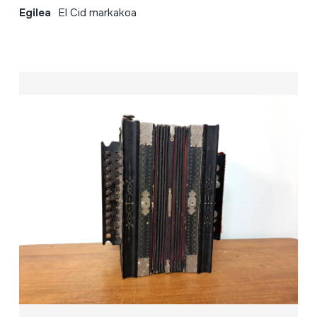
Egilea
El Cid markakoa