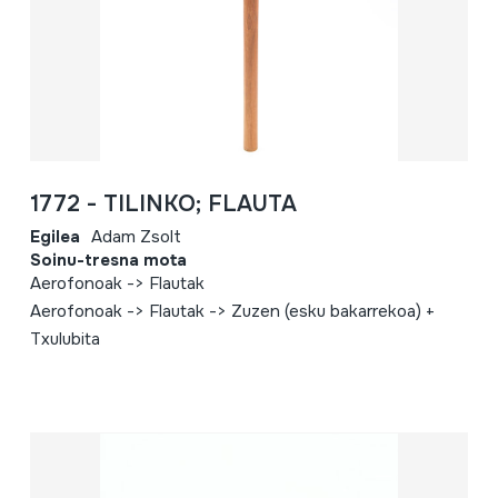
1772 - TILINKO; FLAUTA
Egilea
Adam Zsolt
Soinu-tresna mota
Aerofonoak -> Flautak
Aerofonoak -> Flautak -> Zuzen (esku bakarrekoa) +
Txulubita