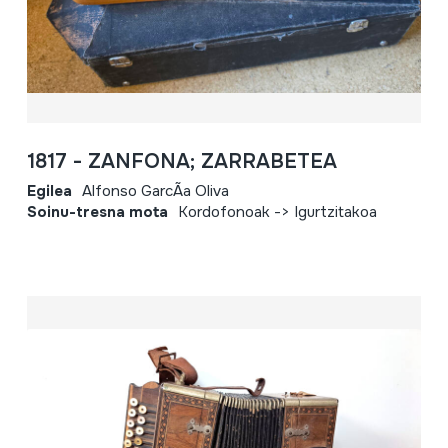
1817 - ZANFONA; ZARRABETEA
Egilea
Alfonso GarcÃ­a Oliva
Soinu-tresna mota
Kordofonoak -> Igurtzitakoa