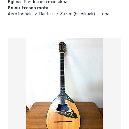
Egilea
Pandelindio markakoa
Soinu-tresna mota
Aerofonoak -> Flautak -> Zuzen (bi eskuak) + kena