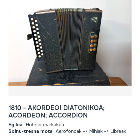
1810 - AKORDEOI DIATONIKOA;
ACORDEON; ACCORDION
Egilea
Hohner markakoa
Soinu-tresna mota
Aerofonoak -> Mihiak -> Libreak