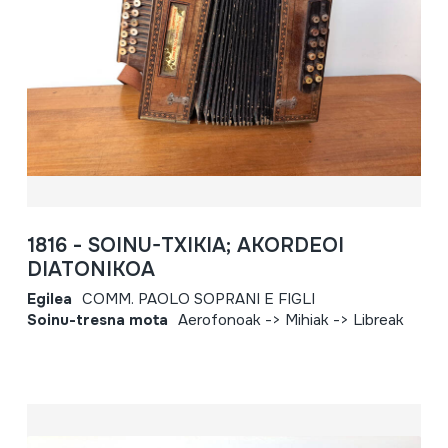
1816 - SOINU-TXIKIA; AKORDEOI
DIATONIKOA
Egilea
COMM. PAOLO SOPRANI E FIGLI
Soinu-tresna mota
Aerofonoak -> Mihiak -> Libreak