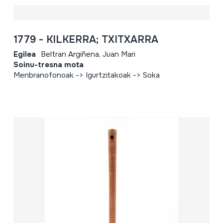
1779 - KILKERRA; TXITXARRA
Egilea
Beltran Argiñena, Juan Mari
Soinu-tresna mota
Menbranofonoak -> Igurtzitakoak -> Soka