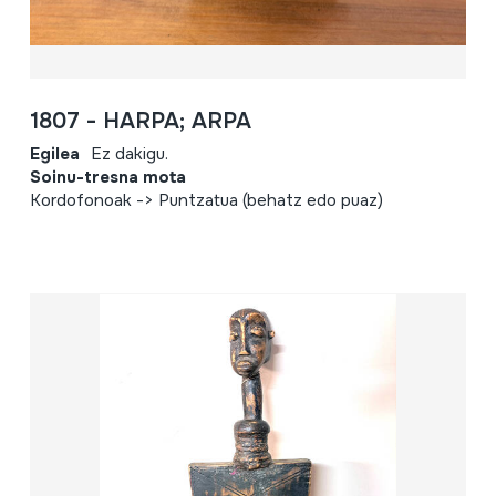
1807 - HARPA; ARPA
Egilea
Ez dakigu.
Soinu-tresna mota
Kordofonoak -> Puntzatua (behatz edo puaz)