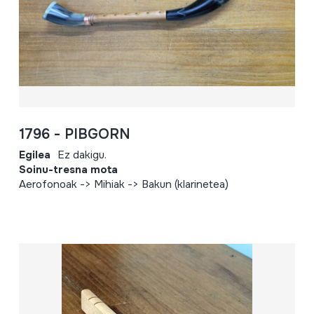
1796 - PIBGORN
Egilea
Ez dakigu.
Soinu-tresna mota
Aerofonoak -> Mihiak -> Bakun (klarinetea)