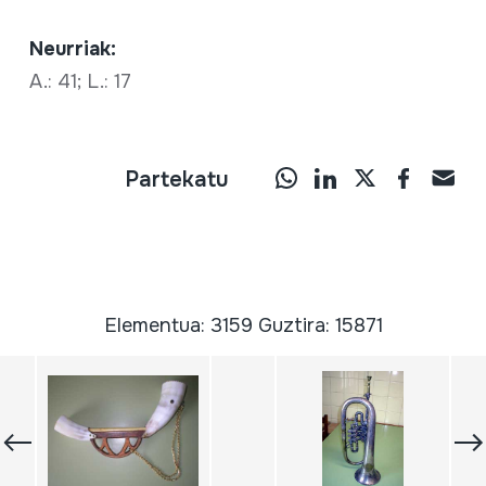
Neurriak:
A.: 41; L.: 17
Partekatu
Elementua: 3159 Guztira: 15871