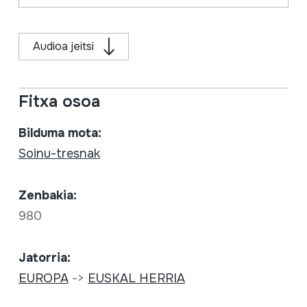
Audioa jeitsi
Fitxa osoa
Bilduma mota:
Soinu-tresnak
Zenbakia:
980
Jatorria:
EUROPA
->
EUSKAL HERRIA