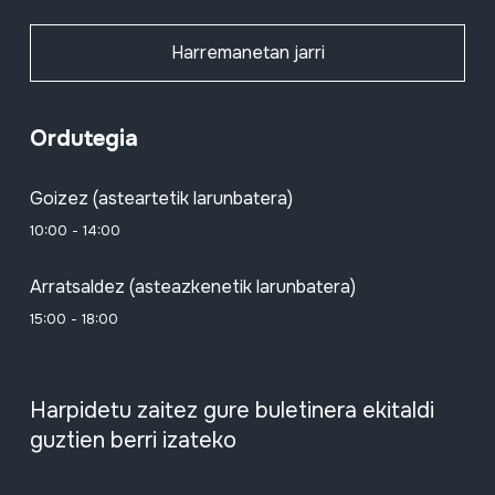
Harremanetan jarri
Ordutegia
Goizez (asteartetik larunbatera)
10:00 - 14:00
Arratsaldez (asteazkenetik larunbatera)
15:00 - 18:00
Harpidetu zaitez gure buletinera ekitaldi
guztien berri izateko