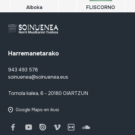
Alboka
FLISCORNO
Harremanetarako
943 493 578
soinuenea@soinuenea.eus
Tornola kalea, 6 - 20180 OIARTZUN
Google Maps-en ikusi
Facebook
Youtube
Issuu
Vimeo
Flickr
SoundCloud