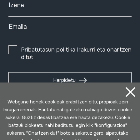
Izena
Emaila
Pribatutasun politika
Irakurri eta onartzen
ditut
Harpidetu
Webgune honek cookieak erabiltzen ditu, propioak zein
hirugarrenenak. Hautatu nabigatzeko nahiago duzun cookie
aukera. Guztiz desaktibatzea ere hauta dezakezu. Cookie
batzuk blokeatu nahi badituzu, egin klik "konfigurazioa"
aukeran. "Onartzen dut" botoia sakatuz gero, aipatutako