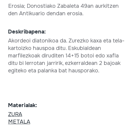
Erosia; Donostiako Zabaleta 49an aurkitzen
den Antikuario dendan erosia.
Deskribapena:
Akordeoi diatonikoa da. Zurezko kaxa eta tela-
kartoizko hauspoa ditu. Eskubialdean
marfilezkoak diruditen 14+15 botoi edo xafla
ditu bi lerrotan jarririk, ezkerraldean 2 bajoak
egiteko eta palanka bat hausporako.
Materialak:
ZURA
METALA