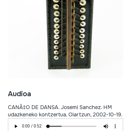
Audioa
CANÃ‡O DE DANSA. Josemi Sanchez. HM
udazkeneko kontzertua. Oiartzun, 2002-10-19.