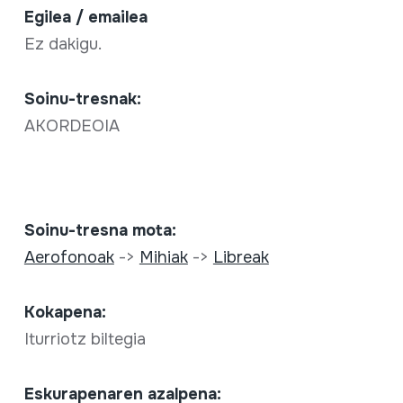
Egilea / emailea
Ez dakigu.
Soinu-tresnak:
AKORDEOIA
Soinu-tresna mota:
Aerofonoak
->
Mihiak
->
Libreak
Kokapena:
Iturriotz biltegia
Eskurapenaren azalpena: