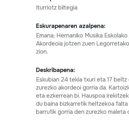
Iturriotz biltegia
Eskurapenaren azalpena:
Emana; Hernaniko Musika Eskolako a
Akordeoia jotzen zuen Legorretako t
zion.
Deskribapena:
Eskubian 24 tekla txuri eta 17 beltz
zurezko akordeoi gorria da. Kartoiz
eta ezkerrean bi. Hauspoa irekitzek
du baina bizkarretik heltzekoa falt
barrutik gorria den zurezko maleta 