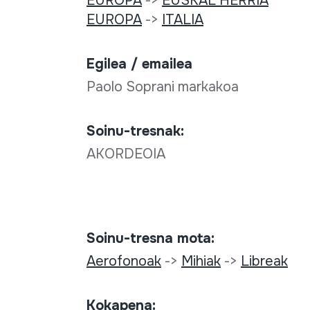
EUROPA
->
EUSKAL HERRIA
EUROPA
->
ITALIA
Egilea / emailea
Paolo Soprani markakoa
Soinu-tresnak:
AKORDEOIA
Soinu-tresna mota:
Aerofonoak
->
Mihiak
->
Libreak
Kokapena: