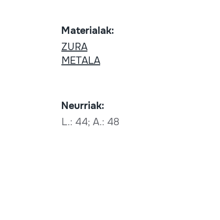
Materialak:
ZURA
METALA
Neurriak:
L.: 44; A.: 48