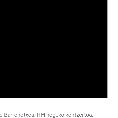
o Barrenetxea. HM neguko kontzertua.