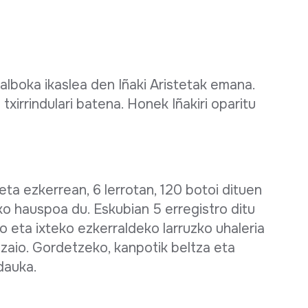
lboka ikaslea den Iñaki Aristetak emana.
xirrindulari batena. Honek Iñakiri oparitu
 eta ezkerrean, 6 lerrotan, 120 botoi dituen
ko hauspoa du. Eskubian 5 erregistro ditu
o eta ixteko ezkerraldeko larruzko uhaleria
a zaio. Gordetzeko, kanpotik beltza eta
dauka.