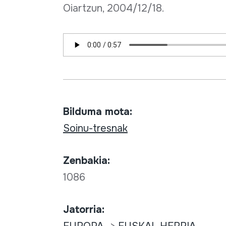
Oiartzun, 2004/12/18.
Bilduma mota:
Soinu-tresnak
Zenbakia:
1086
Jatorria: