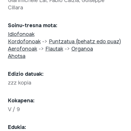
Gianmichele Lai; Fabio Calzia; Guiseppe
Cillara
Soinu-tresna mota:
Idiofonoak
Kordofonoak
->
Puntzatua (behatz edo puaz)
Aerofonoak
->
Flautak
->
Organoa
Ahotsa
Edizio datuak:
zzz kopia
Kokapena:
V / 9
Edukia: