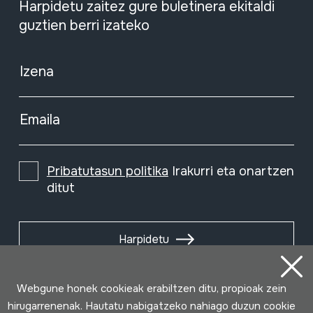
Harpidetu zaitez gure buletinera ekitaldi
guztien berri izateko
Izena
Emaila
Pribatutasun politika
Irakurri eta onartzen
ditut
Harpidetu
Webgune honek cookieak erabiltzen ditu, propioak zein
hirugarrenenak. Hautatu nabigatzeko nahiago duzun cookie