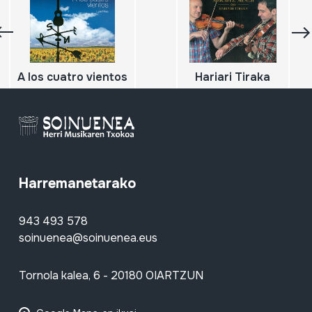
A los cuatro vientos
Hariari Tiraka
Harremanetarako
943 493 578
soinuenea@soinuenea.eus
Tornola kalea, 6 - 20180 OIARTZUN