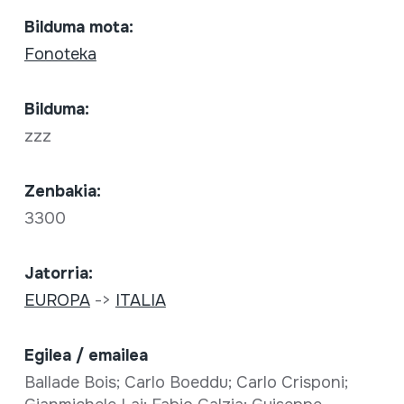
Bilduma mota:
Fonoteka
Bilduma:
zzz
Zenbakia:
3300
Jatorria:
EUROPA
->
ITALIA
Egilea / emailea
Ballade Bois; Carlo Boeddu; Carlo Crisponi;