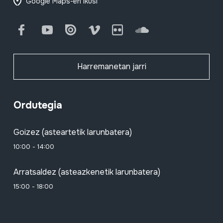
Google Maps-en ikusi
Facebook
Youtube
Issuu
Vimeo
Flickr
SoundCloud
Harremanetan jarri
Ordutegia
Goizez (asteartetik larunbatera)
10:00 - 14:00
Arratsaldez (asteazkenetik larunbatera)
15:00 - 18:00