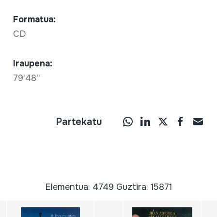
Formatua:
CD
Iraupena:
79'48''
Partekatu
Elementua: 4749 Guztira: 15871