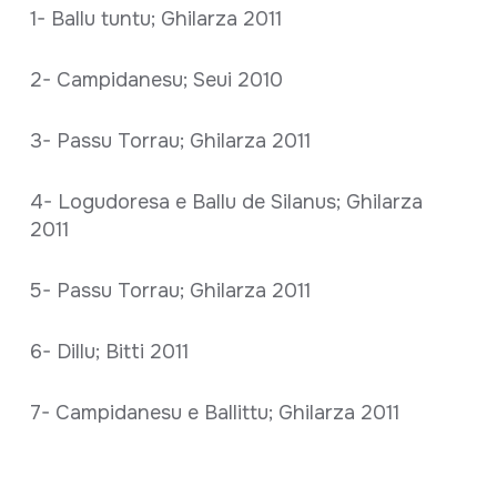
1- Ballu tuntu; Ghilarza 2011
2- Campidanesu; Seui 2010
3- Passu Torrau; Ghilarza 2011
4- Logudoresa e Ballu de Silanus; Ghilarza
2011
5- Passu Torrau; Ghilarza 2011
6- Dillu; Bitti 2011
7- Campidanesu e Ballittu; Ghilarza 2011