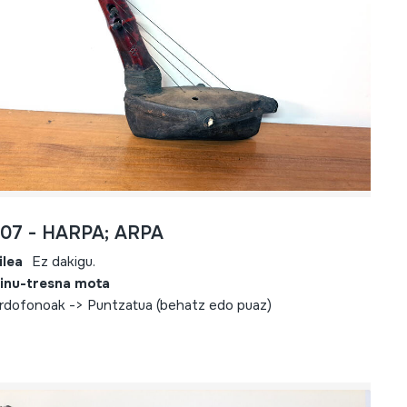
807 - HARPA; ARPA
ilea
Ez dakigu.
inu-tresna mota
rdofonoak -> Puntzatua (behatz edo puaz)