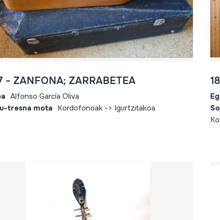
17 - ZANFONA; ZARRABETEA
18
ea
Alfonso García Oliva
Eg
u-tresna mota
Kordofonoak -> Igurtzitakoa
So
Ko