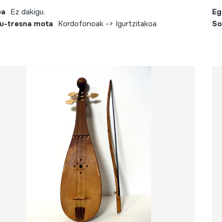
ea
Ez dakigu.
Eg
u-tresna mota
Kordofonoak -> Igurtzitakoa
So