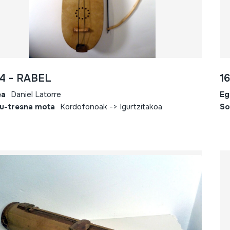
4 - RABEL
1
ea
Daniel Latorre
Eg
u-tresna mota
Kordofonoak -> Igurtzitakoa
So