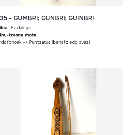
635 - GUMBRI; GUNBRI; GUINBRI
ilea
Ez dakigu.
inu-tresna mota
rdofonoak -> Puntzatua (behatz edo puaz)