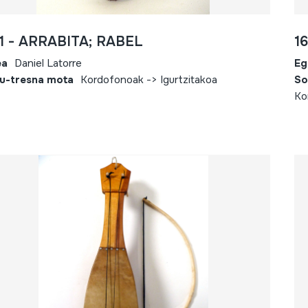
1 - ARRABITA; RABEL
1
ea
Daniel Latorre
Eg
u-tresna mota
Kordofonoak -> Igurtzitakoa
So
Ko