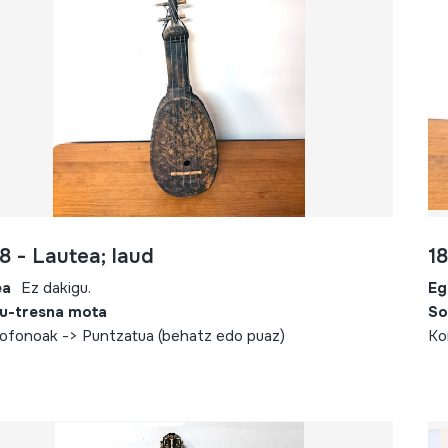
8 - Lautea; laud
1
ea
Ez dakigu.
Eg
u-tresna mota
So
ofonoak -> Puntzatua (behatz edo puaz)
Ko