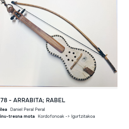
778 - ARRABITA; RABEL
ilea
Daniel Peral Peral
inu-tresna mota
Kordofonoak -> Igurtzitakoa