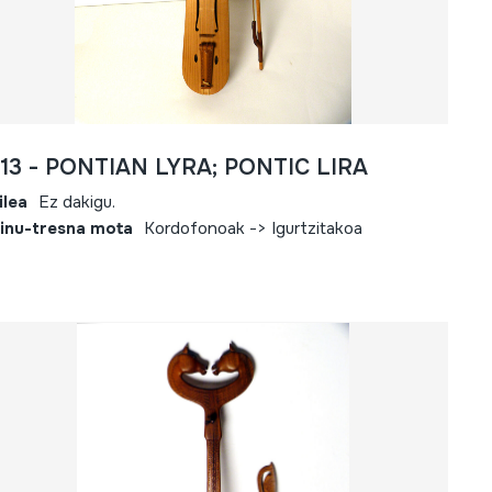
613 - PONTIAN LYRA; PONTIC LIRA
ilea
Ez dakigu.
inu-tresna mota
Kordofonoak -> Igurtzitakoa