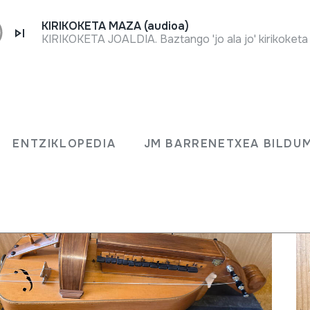
KIRIKOKETA MAZA (audioa)
KIRIKOKETA JOALDIA. Baztango 'jo ala jo' kirikoketa 
ENTZIKLOPEDIA
JM BARRENETXEA BILD
ENTZIKLOPEDIA
JM BARRENETXEA BILDU