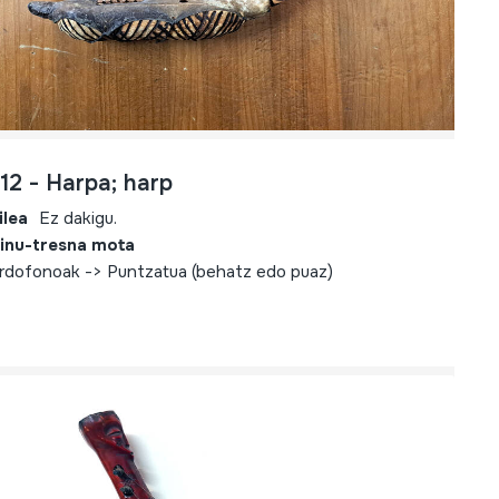
12 - Harpa; harp
ilea
Ez dakigu.
inu-tresna mota
rdofonoak -> Puntzatua (behatz edo puaz)