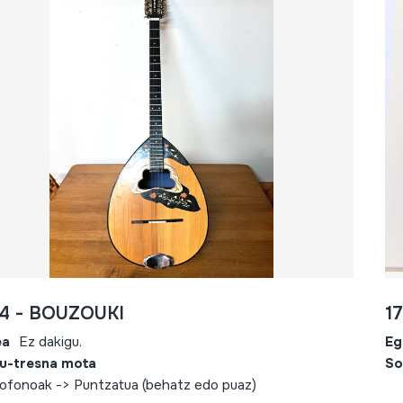
84 - BOUZOUKI
1
ea
Ez dakigu.
Eg
u-tresna mota
So
ofonoak -> Puntzatua (behatz edo puaz)