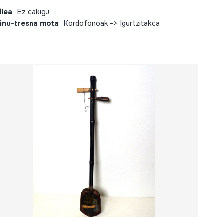
ilea
Ez dakigu.
inu-tresna mota
Kordofonoak -> Igurtzitakoa