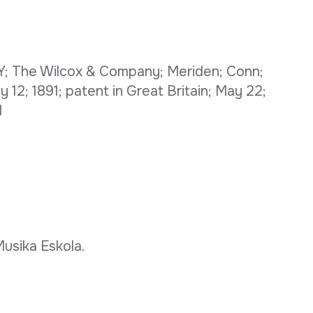
The Wilcox & Company; Meriden; Conn;
y 12; 1891; patent in Great Britain; May 22;
1
Musika Eskola.