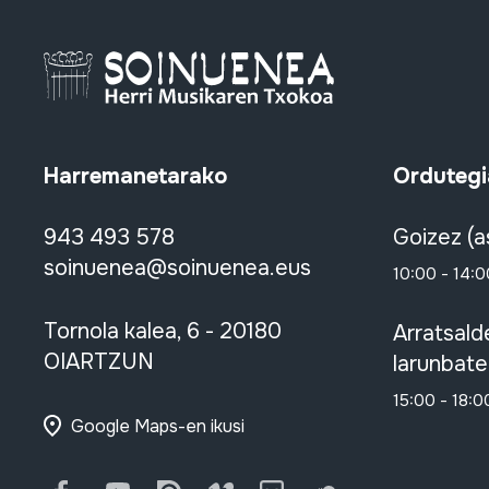
Harremanetarako
Ordutegi
943 493 578
Goizez (a
soinuenea@soinuenea.eus
10:00 - 14:0
Tornola kalea, 6 - 20180
Arratsald
OIARTZUN
larunbate
15:00 - 18:0
Google Maps-en ikusi