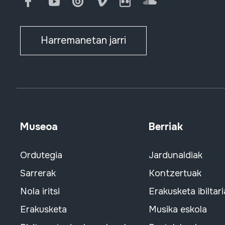
Facebook
Youtube
Issuu
Vimeo
Flickr
SoundCloud
Harremanetan jarri
Museoa
Berriak
Ordutegia
Jardunaldiak
Sarrerak
Kontzertuak
Nola iritsi
Erakusketa ibiltari
Erakusketa
Musika eskola