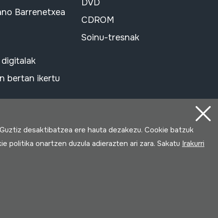
DVD
ano Barrenetxea
CDROM
Soinu-tresnak
 digitalak
 bertan ikertu
 Guztiz desaktibatzea ere hauta dezakezu. Cookie batzuk
ie politika onartzen duzula adierazten ari zara. Sakatu
Irakurri
Loturak garatua