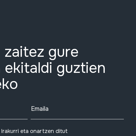
 zaitez gure
 ekitaldi guztien
eko
Emaila
Irakurri eta onartzen ditut