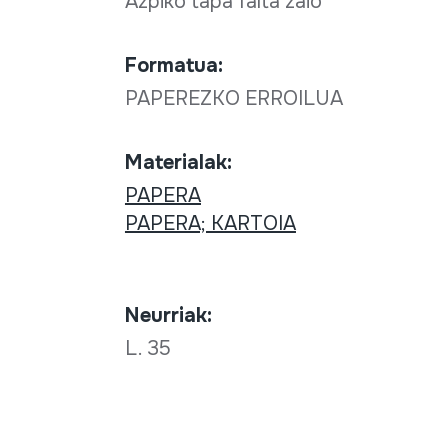
Azpiko tapa falta zaio
Formatua:
PAPEREZKO ERROILUA
Materialak:
PAPERA
PAPERA; KARTOIA
Neurriak:
L. 35