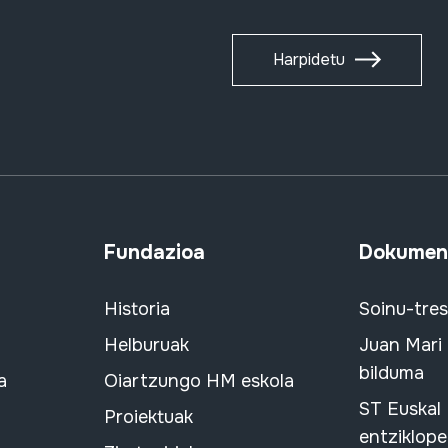
Harpidetu
Fundazioa
Dokument
Historia
Soinu-tre
Helburuak
Juan Mari
bilduma
a
Oiartzungo HM eskola
ST Euskal
Proiektuak
entziklope