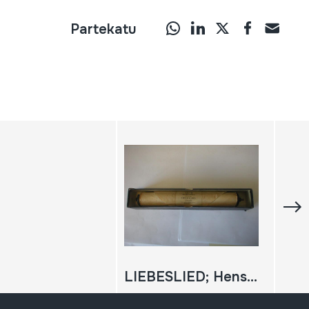
Partekatu
LIEBESLIED; Hensell