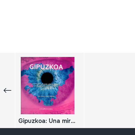
Gipuzkoa: Una mirada indiscreta sobre el territorio (y un vistazo sobre Araba y Bizkaia)