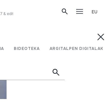
EU
SHEPHERS HEY. Headington (Oxford). Recorded 1957 & edited by Peter Kennedy and first published by Folktrax 1978.
MA
BIDEOTEKA
ARGITALPEN DIGITALAK