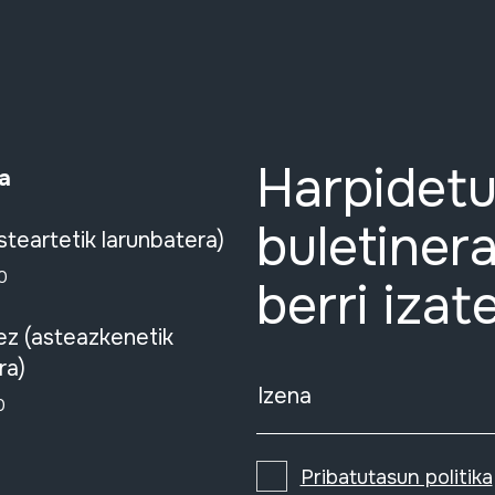
Harpidetu
a
buletinera
steartetik larunbatera)
0
berri izat
ez (asteazkenetik
ra)
Izena
0
Pribatutasun politika