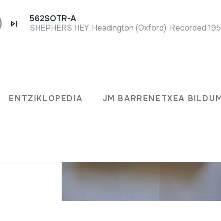
562SOTR-A
ERTURE
ENTZIKLOPEDIA
JM BARRENETXEA BILDU