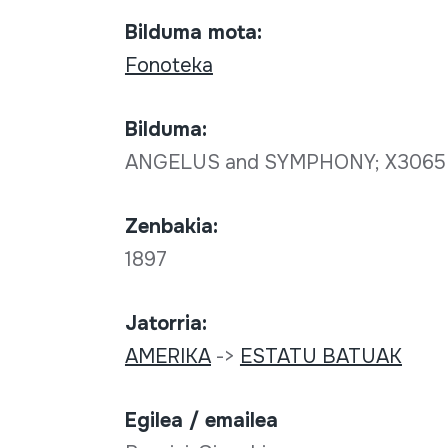
Bilduma mota:
Fonoteka
Bilduma:
ANGELUS and SYMPHONY; X306
Zenbakia:
1897
Jatorria:
AMERIKA
->
ESTATU BATUAK
Egilea / emailea