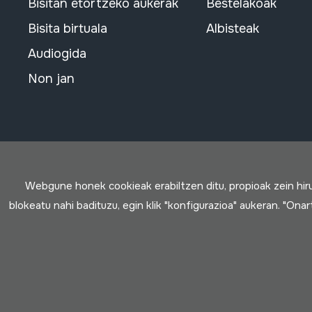
Bisitan etortzeko aukerak
Bestelakoak
Bisita birtuala
Albisteak
Audiogida
Non jan
Webgune honek cookieak erabiltzen ditu, propioak zein hi
blokeatu nahi badituzu, egin klik "konfigurazioa" aukeran. "Ona
Erabilpen baldintzak
Pribatutasun politika
Cookie politik