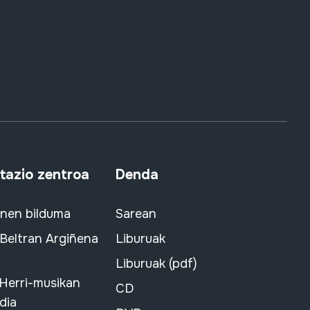
azio zentroa
Denda
snen bilduma
Sarean
 Beltran Argiñena
Liburuak
Liburuak (pdf)
 Herri-musikan
CD
dia