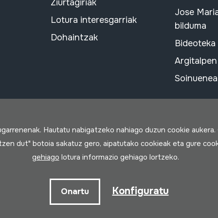
Ziurtagiriak
Jose Mari
Lotura interesgarriak
bilduma
Dohaintzak
Bideoteka
Argitalpen
Soinuenean
rugarrenenak. Hautatu nabigatzeko nahiago duzun cookie aukera.
rtzen dut" botoia sakatuz gero, aipatutako cookieak eta gure cook
gehiago
lotura informazio gehiago lortzeko.
a
Konfiguratu
Onartu