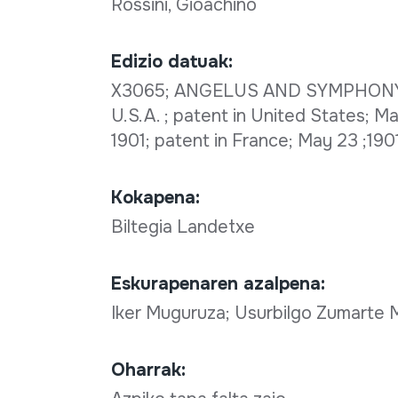
Rossini, Gioachino
Edizio datuak:
X3065; ANGELUS AND SYMPHONY; 
U.S.A. ; patent in United States; Ma
1901; patent in France; May 23 ;190
Kokapena:
Biltegia Landetxe
Eskurapenaren azalpena:
Iker Muguruza; Usurbilgo Zumarte 
Oharrak: