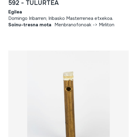
592 - TULURTEA
Egilea
Domingo Iribarren; Iribasko Masterrenea etxekoa.
Soinu-tresna mota
Menbranofonoak -> Mirliton