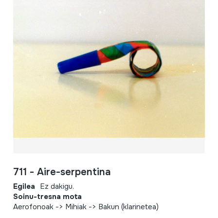
711 - Aire-serpentina
Egilea
Ez dakigu.
Soinu-tresna mota
Aerofonoak -> Mihiak -> Bakun (klarinetea)