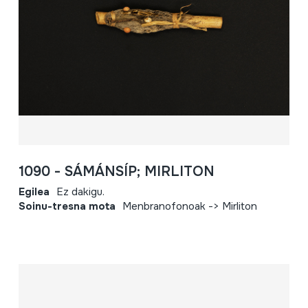
1090 - SÁMÁNSÍP; MIRLITON
Egilea
Ez dakigu.
Soinu-tresna mota
Menbranofonoak -> Mirliton