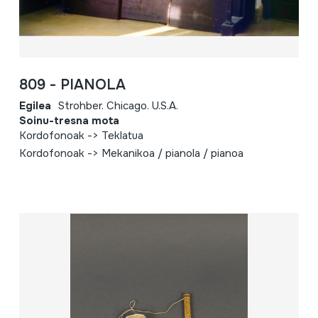
809 - PIANOLA
Egilea
Strohber. Chicago. U.S.A.
Soinu-tresna mota
Kordofonoak -> Teklatua
Kordofonoak -> Mekanikoa / pianola / pianoa