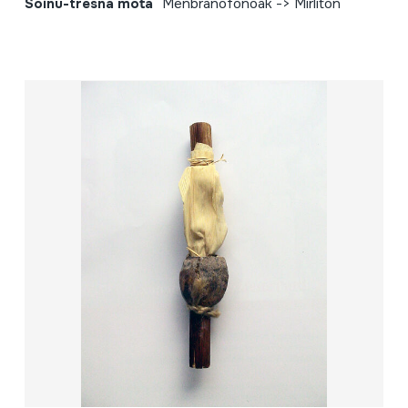
Soinu-tresna mota
Menbranofonoak -> Mirliton