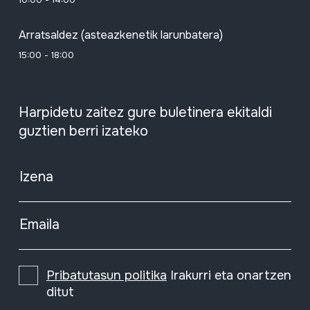
Arratsaldez (asteazkenetik larunbatera)
15:00 - 18:00
Harpidetu zaitez gure buletinera ekitaldi
guztien berri izateko
Izena
Emaila
Pribatutasun politika
Irakurri eta onartzen
ditut