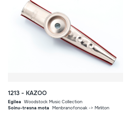
1213 - KAZOO
Egilea
Woodstock Music Collection
Soinu-tresna mota
Menbranofonoak -> Mirliton