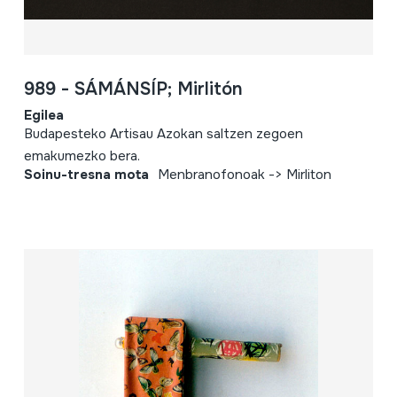
989 - SÁMÁNSÍP; Mirlitón
Egilea
Budapesteko Artisau Azokan saltzen zegoen
emakumezko bera.
Soinu-tresna mota
Menbranofonoak -> Mirliton