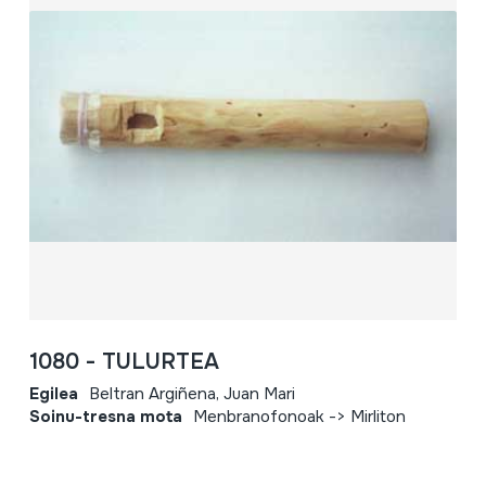
1080 - TULURTEA
Egilea
Beltran Argiñena, Juan Mari
Soinu-tresna mota
Menbranofonoak -> Mirliton