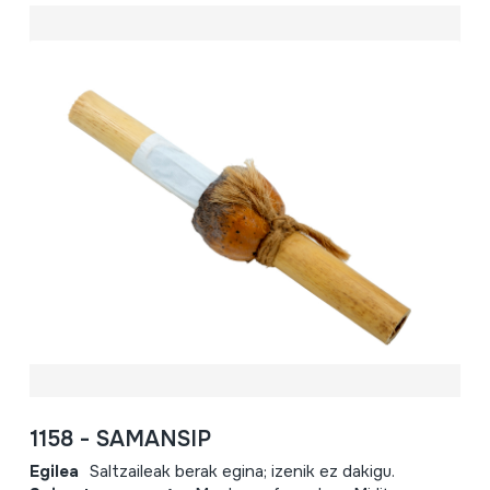
1158 - SAMANSIP
Egilea
Saltzaileak berak egina; izenik ez dakigu.