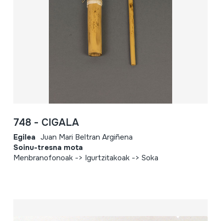
748 - CIGALA
Egilea
Juan Mari Beltran Argiñena
Soinu-tresna mota
Menbranofonoak -> Igurtzitakoak -> Soka