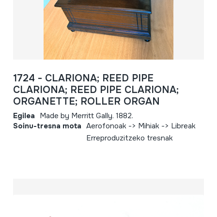
1724 - CLARIONA; REED PIPE
CLARIONA; REED PIPE CLARIONA;
ORGANETTE; ROLLER ORGAN
Egilea
Made by Merritt Gally. 1882.
Soinu-tresna mota
Aerofonoak -> Mihiak -> Libreak
Erreproduzitzeko tresnak