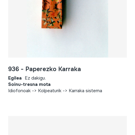
936 - Paperezko Karraka
Egilea
Ez dakigu.
Soinu-tresna mota
Idiofonoak -> Kolpeaturik -> Karraka sistema