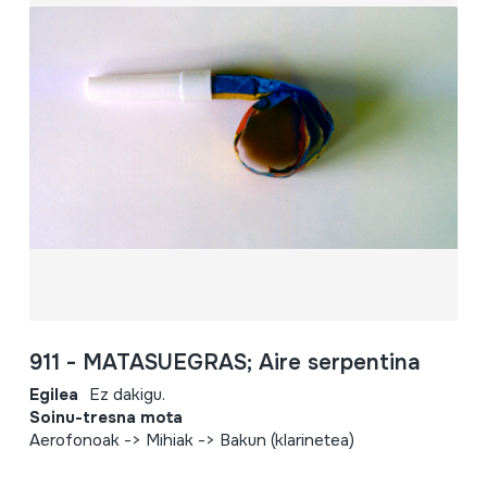
911 - MATASUEGRAS; Aire serpentina
Egilea
Ez dakigu.
Soinu-tresna mota
Aerofonoak -> Mihiak -> Bakun (klarinetea)