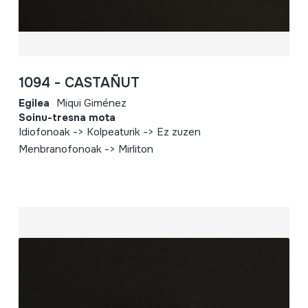
1094 - CASTAÑUT
Egilea
Miqui Giménez
Soinu-tresna mota
Idiofonoak -> Kolpeaturik -> Ez zuzen
Menbranofonoak -> Mirliton