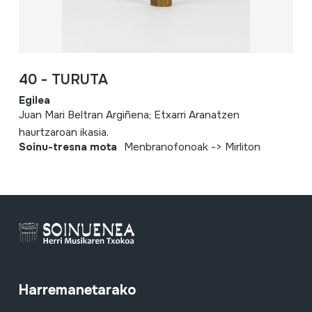
40 - TURUTA
Egilea
Juan Mari Beltran Argiñena; Etxarri Aranatzen
haurtzaroan ikasia.
Soinu-tresna mota
Menbranofonoak -> Mirliton
Harremanetarako