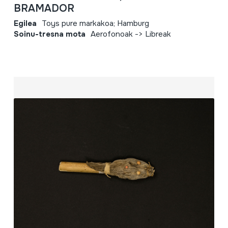
BRAMADOR
Egilea
Toys pure markakoa; Hamburg
Soinu-tresna mota
Aerofonoak -> Libreak