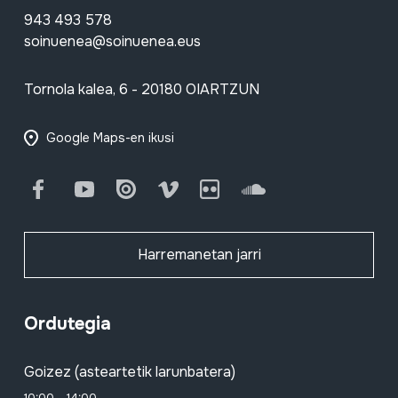
943 493 578
soinuenea@soinuenea.eus
Tornola kalea, 6 - 20180 OIARTZUN
Google Maps-en ikusi
Facebook
Youtube
Issuu
Vimeo
Flickr
SoundCloud
Harremanetan jarri
Ordutegia
Goizez (asteartetik larunbatera)
10:00 - 14:00