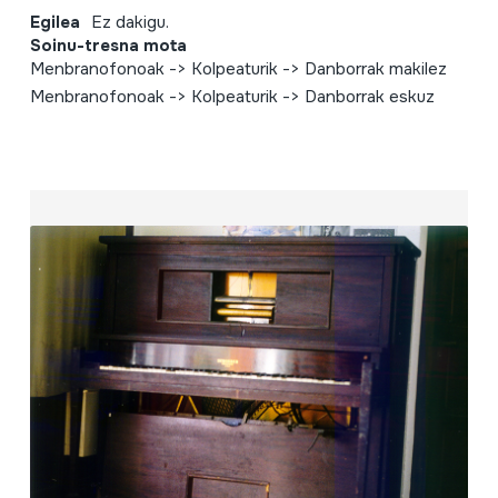
Egilea
Ez dakigu.
Soinu-tresna mota
Menbranofonoak -> Kolpeaturik -> Danborrak makilez
Menbranofonoak -> Kolpeaturik -> Danborrak eskuz