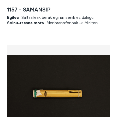
1157 - SAMANSIP
Egilea
Saltzaileak berak egina; izenik ez dakigu.
Soinu-tresna mota
Menbranofonoak -> Mirliton