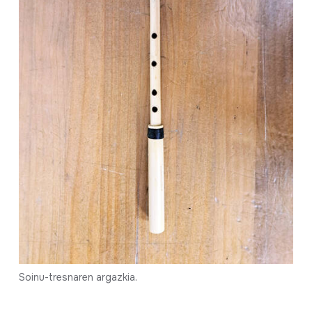
Soinu-tresnaren argazkia.