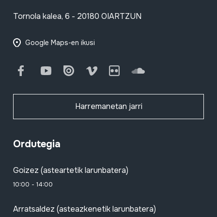
Tornola kalea, 6 - 20180 OIARTZUN
Google Maps-en ikusi
Facebook
Youtube
Issuu
Vimeo
Flickr
SoundCloud
Harremanetan jarri
Ordutegia
Goizez (asteartetik larunbatera)
10:00 - 14:00
Arratsaldez (asteazkenetik larunbatera)