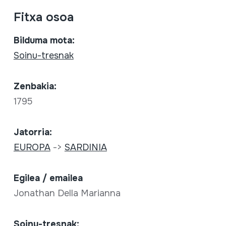
Fitxa osoa
Bilduma mota:
Soinu-tresnak
Zenbakia:
1795
Jatorria:
EUROPA
->
SARDINIA
Egilea / emailea
Jonathan Della Marianna
Soinu-tresnak: