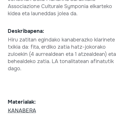
Associazione Culturale Symponia elkarteko
kidea eta launeddas jolea da.
Deskribapena:
Hiru zatitan egindako kanaberazko klarinete
txikia da: fita, erdiko zatia hatz-jokorako
zuloekin (4 aurrealdean eta 1 atzealdean) eta
behealdeko zatia. LA tonalitatean afinatutik
dago.
Materialak:
KANABERA