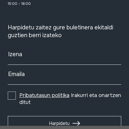
15:00 - 18:00
Harpidetu zaitez gure buletinera ekitaldi
guztien berri izateko
Izena
Emaila
Pribatutasun politika
Irakurri eta onartzen
ditut
Harpidetu