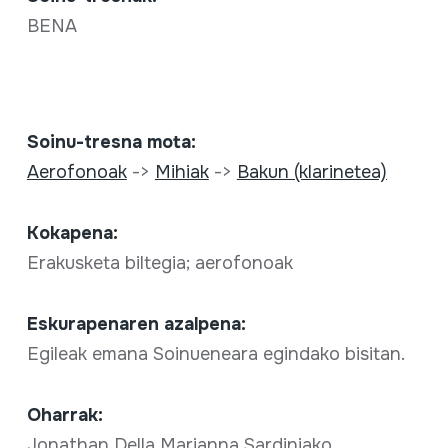
BENA
Soinu-tresna mota:
Aerofonoak
->
Mihiak
->
Bakun (klarinetea)
Kokapena:
Erakusketa biltegia; aerofonoak
Eskurapenaren azalpena:
Egileak emana Soinueneara egindako bisitan.
Oharrak:
Jonathan Della Marianna Sardiniako