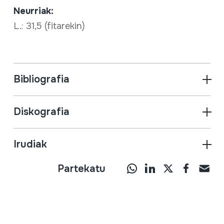
Neurriak:
L.: 31,5 (fitarekin)
Bibliografia
Diskografia
Irudiak
Partekatu