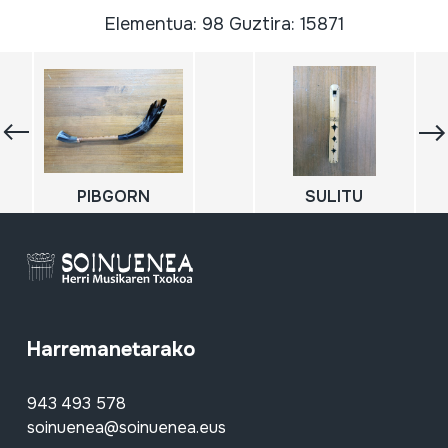
Elementua: 98 Guztira: 15871
PIBGORN
SULITU
Harremanetarako
943 493 578
soinuenea@soinuenea.eus