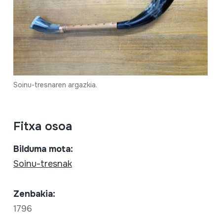
Soinu-tresnaren argazkia.
Fitxa osoa
Bilduma mota:
Soinu-tresnak
Zenbakia:
1796