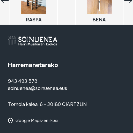
RASPA
BENA
Harremanetarako
943 493 578
soinuenea@soinuenea.eus
Tornola kalea, 6 - 20180 OIARTZUN
Google Maps-en ikusi