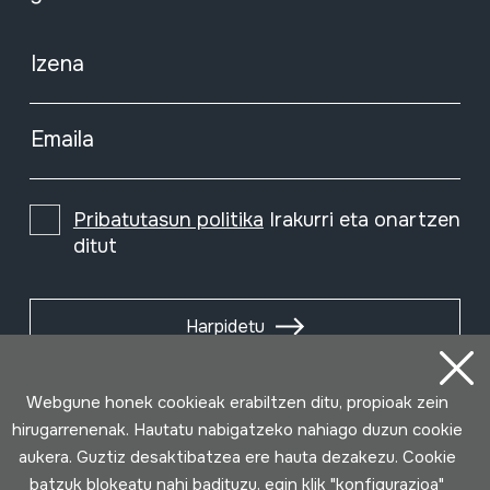
Izena
Emaila
Pribatutasun politika
Irakurri eta onartzen
ditut
Harpidetu
Webgune honek cookieak erabiltzen ditu, propioak zein
hirugarrenenak. Hautatu nabigatzeko nahiago duzun cookie
aukera. Guztiz desaktibatzea ere hauta dezakezu. Cookie
batzuk blokeatu nahi badituzu, egin klik "konfigurazioa"