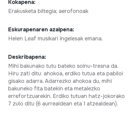
Kokapena:
Erakusketa biltegia; aerofonoak
Eskurapenaren azalpena:
Helen Leaf musikari ingelesak emana.
Deskribapena:
Mihi bakunako tutu bateko soinu-tresna da.
Hiru zati ditu: ahokoa, erdiko tutua eta pabiloi
gisako adarra. Adarrezko ahokoa du, mihi
bakuneko fita batekin eta metalezko
errefortzuarekin. Erdiko tutuan hatz-jokorako
7 zulo ditu (6 aurrealdean eta 1 atzealdean).