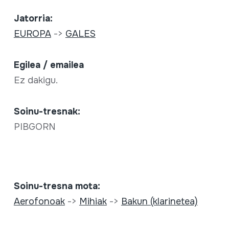
Jatorria:
EUROPA
->
GALES
Egilea / emailea
Ez dakigu.
Soinu-tresnak:
PIBGORN
Soinu-tresna mota:
Aerofonoak
->
Mihiak
->
Bakun (klarinetea)