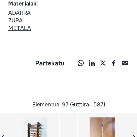
Materialak:
ADARRA
ZURA
METALA
Partekatu
Elementua: 97 Guztira: 15871