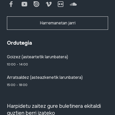
Facebook
Youtube
Issuu
Vimeo
Flickr
SoundCloud
Harremanetan jarri
Ordutegia
Goizez (asteartetik larunbatera)
10:00 - 14:00
Arratsaldez (asteazkenetik larunbatera)
15:00 - 18:00
Harpidetu zaitez gure buletinera ekitaldi
guztien berri izateko