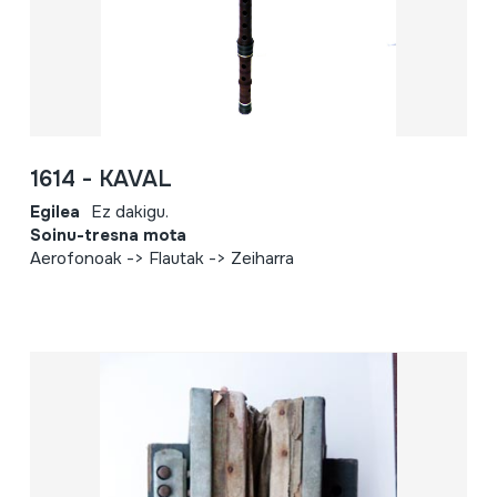
1614 - KAVAL
Egilea
Ez dakigu.
Soinu-tresna mota
Aerofonoak -> Flautak -> Zeiharra