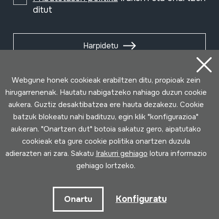
ditut
Harpidetu
Webgune honek cookieak erabiltzen ditu, propioak zein
hirugarrenenak. Hautatu nabigatzeko nahiago duzun cookie
aukera. Guztiz desaktibatzea ere hauta dezakezu. Cookie
batzuk blokeatu nahi badituzu, egin klik "konfigurazioa"
aukeran. "Onartzen dut" botoia sakatuz gero, aipatutako
cookieak eta gure cookie politika onartzen duzula
adierazten ari zara. Sakatu
Irakurri gehiago
lotura informazio
gehiago lortzeko.
Erabilpen baldintzak
Pribatutasun politika
Cookie politika
Konfiguratu
Onartu
Loturak garatua