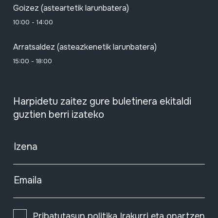
Goizez (asteartetik larunbatera)
10:00 - 14:00
Arratsaldez (asteazkenetik larunbatera)
15:00 - 18:00
Harpidetu zaitez gure buletinera ekitaldi
guztien berri izateko
Izena
Emaila
Pribatutasun politika
Irakurri eta onartzen