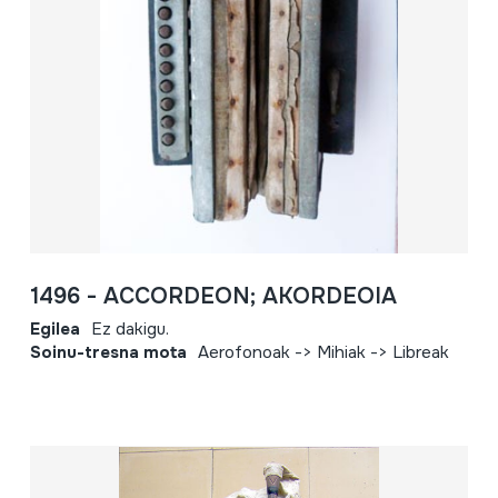
1496 - ACCORDEON; AKORDEOIA
Egilea
Ez dakigu.
Soinu-tresna mota
Aerofonoak -> Mihiak -> Libreak