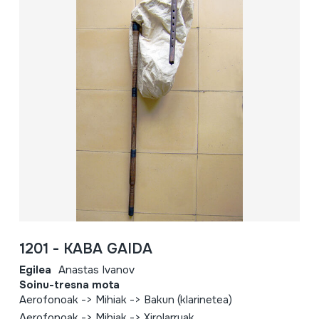
1201 - KABA GAIDA
Egilea
Anastas Ivanov
Soinu-tresna mota
Aerofonoak -> Mihiak -> Bakun (klarinetea)
Aerofonoak -> Mihiak -> Xirolarruak