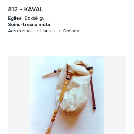
812 - KAVAL
Egilea
Ez dakigu.
Soinu-tresna mota
Aerofonoak -> Flautak -> Zeiharra