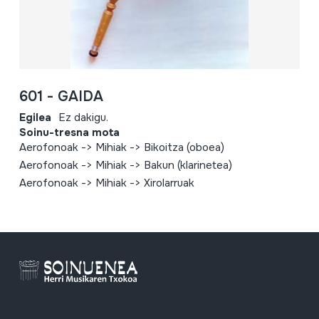
601 - GAIDA
Egilea
Ez dakigu.
Soinu-tresna mota
Aerofonoak -> Mihiak -> Bikoitza (oboea)
Aerofonoak -> Mihiak -> Bakun (klarinetea)
Aerofonoak -> Mihiak -> Xirolarruak