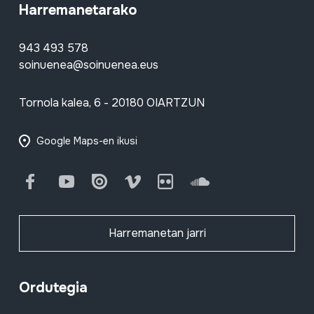
Harremanetarako
943 493 578
soinuenea@soinuenea.eus
Tornola kalea, 6 - 20180 OIARTZUN
Google Maps-en ikusi
Facebook
Youtube
Issuu
Vimeo
Flickr
SoundCloud
Harremanetan jarri
Ordutegia