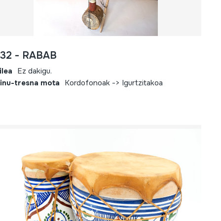
732 - RABAB
ilea
Ez dakigu.
inu-tresna mota
Kordofonoak -> Igurtzitakoa