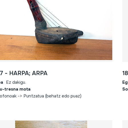
7 - HARPA; ARPA
1
ea
Ez dakigu.
Eg
u-tresna mota
So
ofonoak -> Puntzatua (behatz edo puaz)