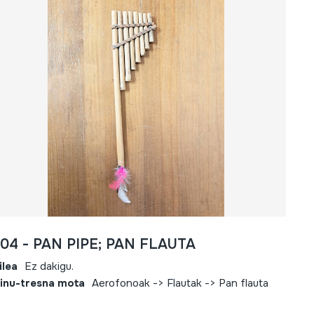
804 - PAN PIPE; PAN FLAUTA
ilea
Ez dakigu.
inu-tresna mota
Aerofonoak -> Flautak -> Pan flauta