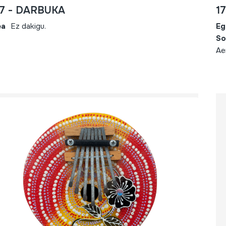
67 - DARBUKA
1
ea
Ez dakigu.
Eg
So
Ae