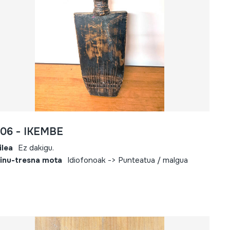
806 - IKEMBE
ilea
Ez dakigu.
inu-tresna mota
Idiofonoak -> Punteatua / malgua