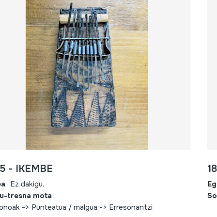
5 - IKEMBE
1
ea
Ez dakigu.
Eg
u-tresna mota
So
fonoak -> Punteatua / malgua -> Erresonantzi