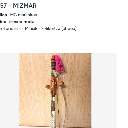
757 - MIZMAR
ilea
MG markakoa
inu-tresna mota
rofonoak -> Mihiak -> Bikoitza (oboea)