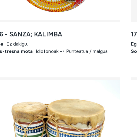
6 - SANZA; KALIMBA
1
ea
Ez dakigu.
Eg
u-tresna mota
Idiofonoak -> Punteatua / malgua
So