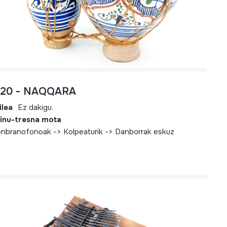
720 - NAQQARA
ilea
Ez dakigu.
inu-tresna mota
nbranofonoak -> Kolpeaturik -> Danborrak eskuz