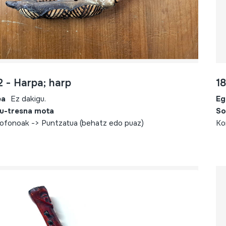
2 - Harpa; harp
18
ea
Ez dakigu.
Eg
u-tresna mota
So
ofonoak -> Puntzatua (behatz edo puaz)
Ko