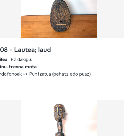
08 - Lautea; laud
ilea
Ez dakigu.
inu-tresna mota
rdofonoak -> Puntzatua (behatz edo puaz)