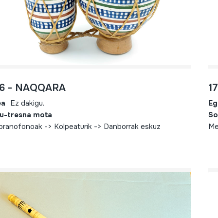
26 - NAQQARA
1
ea
Ez dakigu.
Eg
u-tresna mota
So
ranofonoak -> Kolpeaturik -> Danborrak eskuz
Me