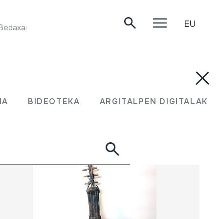
EU
MASKARADETAKO KESTUEN DANTZA. Jean Mixel Bedaxagar eta Pierre Ager 'Garat'. Donostia, 1984.
UMA
BIDEOTEKA
ARGITALPEN DIGITALAK
MA
BIDEOTEKA
ARGITALPEN DIGITALAK