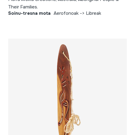
Their Families.
Soinu-tresna mota
Aerofonoak -> Libreak