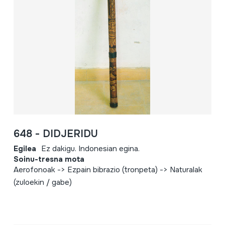
648 - DIDJERIDU
Egilea
Ez dakigu. Indonesian egina.
Soinu-tresna mota
Aerofonoak -> Ezpain bibrazio (tronpeta) -> Naturalak
(zuloekin / gabe)