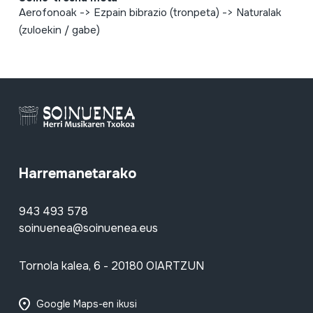
Aerofonoak -> Ezpain bibrazio (tronpeta) -> Naturalak
(zuloekin / gabe)
Harremanetarako
943 493 578
soinuenea@soinuenea.eus
Tornola kalea, 6 - 20180 OIARTZUN
Google Maps-en ikusi