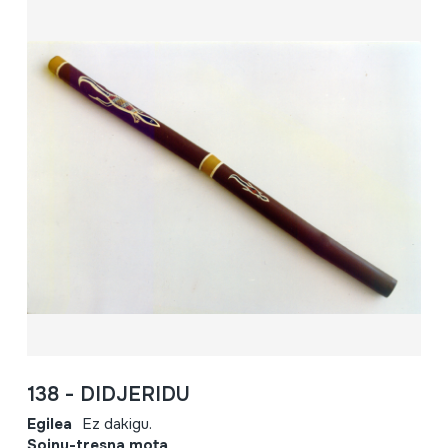
138 - DIDJERIDU
Egilea
Ez dakigu.
Soinu-tresna mota