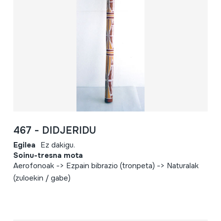
467 - DIDJERIDU
Egilea
Ez dakigu.
Soinu-tresna mota
Aerofonoak -> Ezpain bibrazio (tronpeta) -> Naturalak
(zuloekin / gabe)