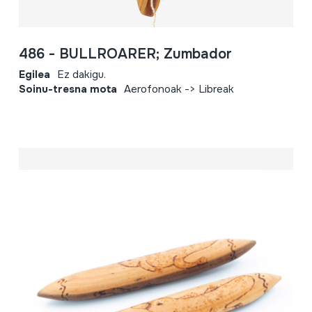
486 - BULLROARER; Zumbador
Egilea
Ez dakigu.
Soinu-tresna mota
Aerofonoak -> Libreak