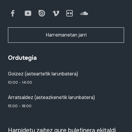
Facebook
Youtube
Issuu
Vimeo
Flickr
SoundCloud
Harremanetan jarri
Ordutegia
Goizez (asteartetik larunbatera)
10:00 - 14:00
Arratsaldez (asteazkenetik larunbatera)
15:00 - 18:00
Harpidetu zaitez gure buletinera ekitaldi