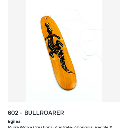
602 - BULLROARER
Egilea
Murra Wolka Creations; Australia; Aboriginal People &