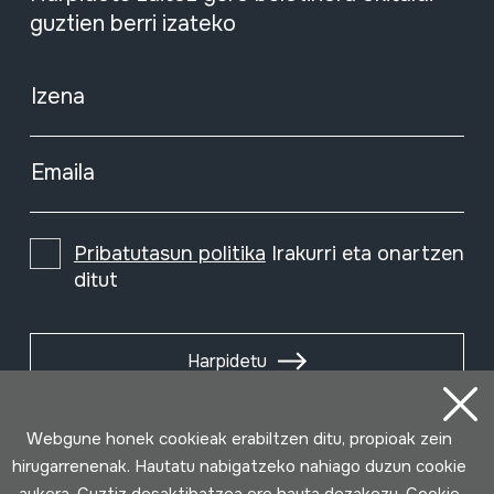
guztien berri izateko
Izena
Emaila
Pribatutasun politika
Irakurri eta onartzen
ditut
Harpidetu
Webgune honek cookieak erabiltzen ditu, propioak zein
hirugarrenenak. Hautatu nabigatzeko nahiago duzun cookie