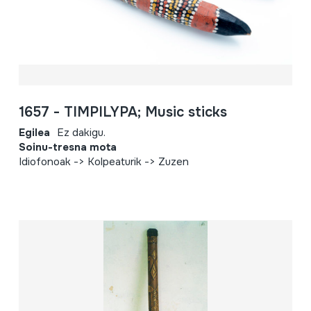
1657 - TIMPILYPA; Music sticks
Egilea
Ez dakigu.
Soinu-tresna mota
Idiofonoak -> Kolpeaturik -> Zuzen