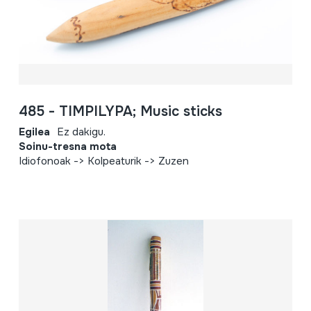
485 - TIMPILYPA; Music sticks
Egilea
Ez dakigu.
Soinu-tresna mota
Idiofonoak -> Kolpeaturik -> Zuzen