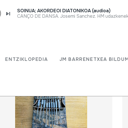
SOINUA; AKORDEOI DIATONIKOA (audioa)
CANÇO DE DANSA. Josemi Sanchez. HM udazkeneko 
ENTZIKLOPEDIA
JM BARRENETXEA BILD
ENTZIKLOPEDIA
JM BARRENETXEA BILDU