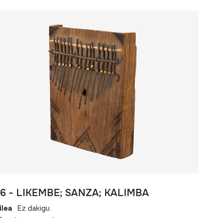
16 - LIKEMBE; SANZA; KALIMBA
ilea
Ez dakigu.