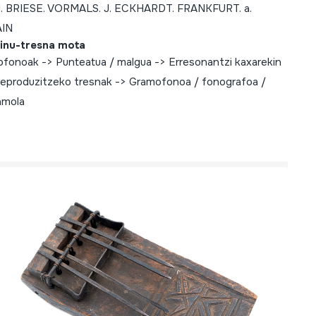
. BRIESE. VORMALS. J. ECKHARDT. FRANKFURT. a.
AIN
inu-tresna mota
iofonoak -> Punteatua / malgua -> Erresonantzi kaxarekin
reproduzitzeko tresnak -> Gramofonoa / fonografoa /
amola