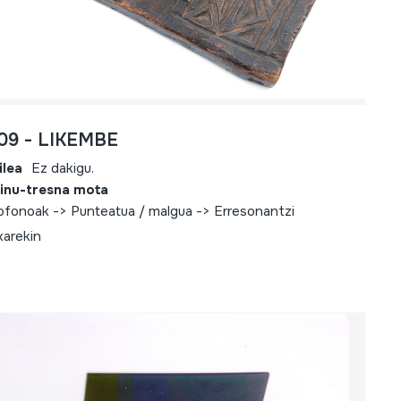
109 - LIKEMBE
ilea
Ez dakigu.
inu-tresna mota
iofonoak -> Punteatua / malgua -> Erresonantzi
xarekin