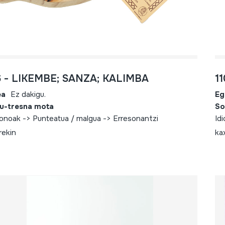
6 - LIKEMBE; SANZA; KALIMBA
1
ea
Ez dakigu.
Eg
u-tresna mota
So
fonoak -> Punteatua / malgua -> Erresonantzi
Id
rekin
ka