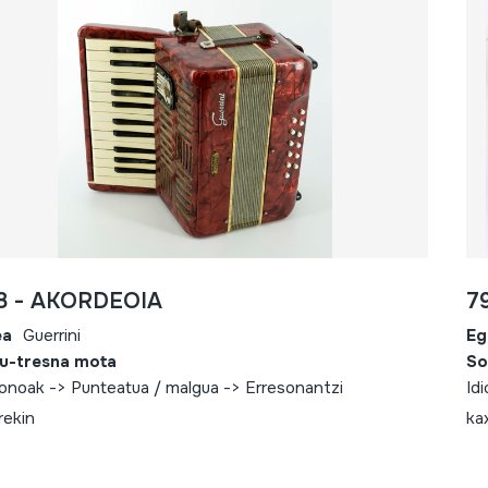
8 - AKORDEOIA
7
ea
Guerrini
Eg
u-tresna mota
So
fonoak -> Punteatua / malgua -> Erresonantzi
Id
rekin
ka