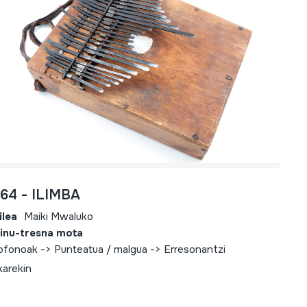
664 - ILIMBA
ilea
Maiki Mwaluko
inu-tresna mota
iofonoak -> Punteatua / malgua -> Erresonantzi
xarekin