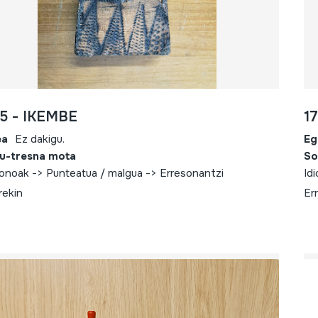
5 - IKEMBE
1
ea
Ez dakigu.
Eg
u-tresna mota
So
fonoak -> Punteatua / malgua -> Erresonantzi
Id
rekin
Er