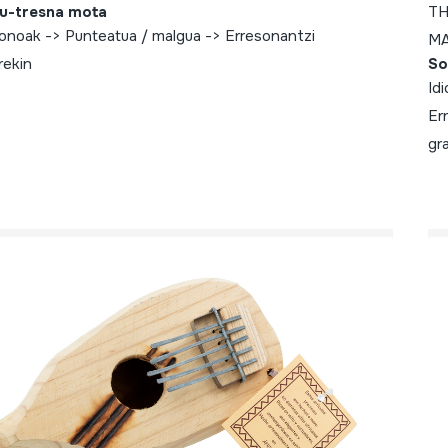
u-tresna mota
TH
fonoak -> Punteatua / malgua -> Erresonantzi
M
rekin
So
Id
Er
gr