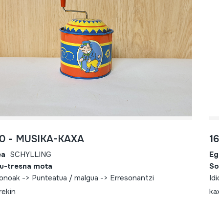
0 - MUSIKA-KAXA
1
ea
SCHYLLING
Eg
u-tresna mota
So
fonoak -> Punteatua / malgua -> Erresonantzi
Id
rekin
ka