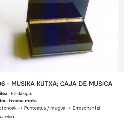
96 - MUSIKA KUTXA; CAJA DE MUSICA
ilea
Ez dakigu.
inu-tresna mota
iofonoak -> Punteatua / malgua -> Erresonantzi
xarekin