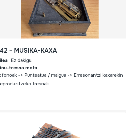
742 - MUSIKA-KAXA
ilea
Ez dakigu.
inu-tresna mota
iofonoak -> Punteatua / malgua -> Erresonantzi kaxarekin
reproduzitzeko tresnak