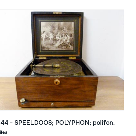
444 - SPEELDOOS; POLYPHON; polifon.
ilea