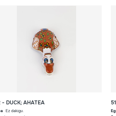
 - DUCK; AHATEA
5
ea
Ez dakigu.
Eg