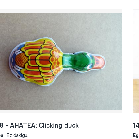
8 - AHATEA; Clicking duck
1
ea
Ez dakigu.
Eg