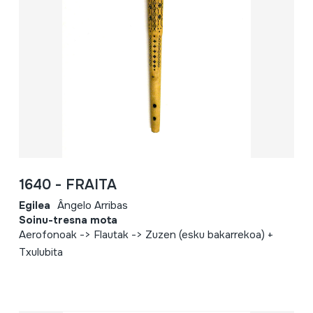
1640 - FRAITA
Egilea
Ângelo Arribas
Soinu-tresna mota
Aerofonoak -> Flautak -> Zuzen (esku bakarrekoa) +
Txulubita