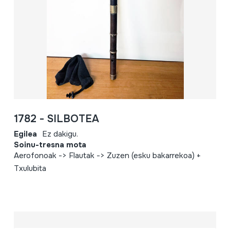
1782 - SILBOTEA
Egilea
Ez dakigu.
Soinu-tresna mota
Aerofonoak -> Flautak -> Zuzen (esku bakarrekoa) +
Txulubita