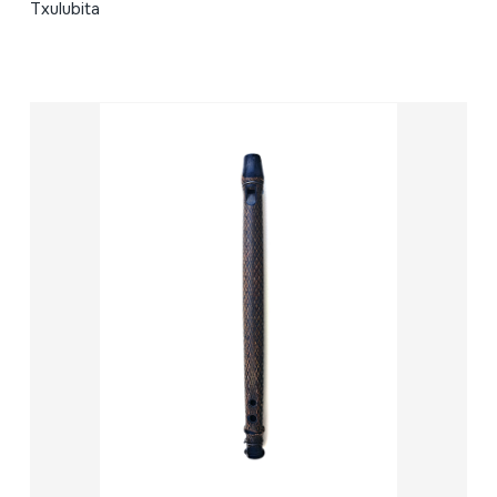
Txulubita