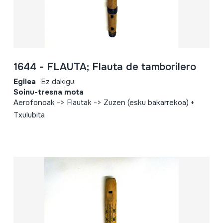
1644 - FLAUTA; Flauta de tamborilero
Egilea
Ez dakigu.
Soinu-tresna mota
Aerofonoak -> Flautak -> Zuzen (esku bakarrekoa) +
Txulubita