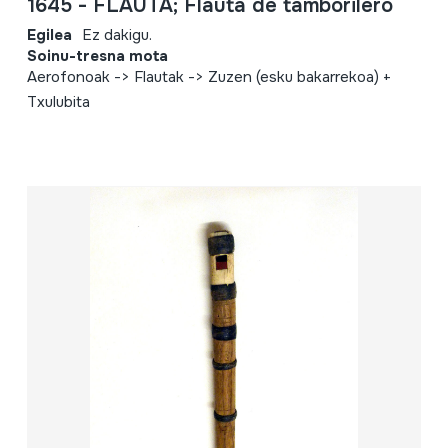
1645 - FLAUTA; Flauta de tamborilero
Egilea
Ez dakigu.
Soinu-tresna mota
Aerofonoak -> Flautak -> Zuzen (esku bakarrekoa) +
Txulubita