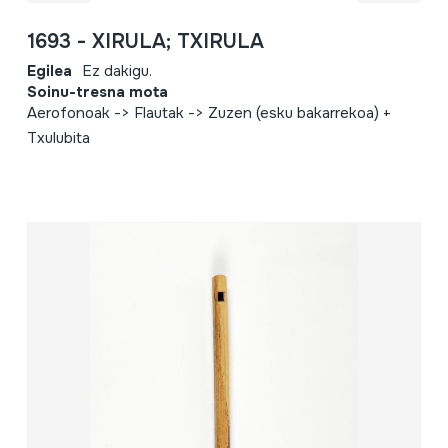
1693 - XIRULA; TXIRULA
Egilea
Ez dakigu.
Soinu-tresna mota
Aerofonoak -> Flautak -> Zuzen (esku bakarrekoa) +
Txulubita