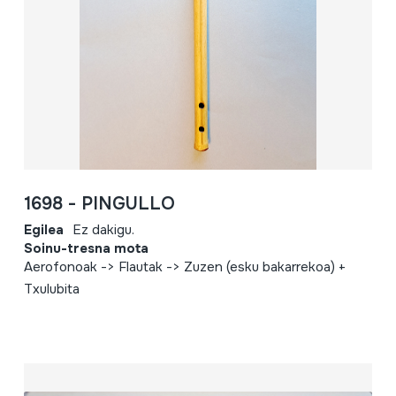
1698 - PINGULLO
Egilea
Ez dakigu.
Soinu-tresna mota
Aerofonoak -> Flautak -> Zuzen (esku bakarrekoa) +
Txulubita