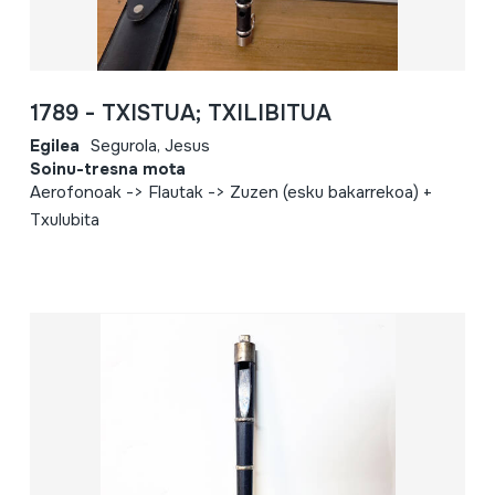
1789 - TXISTUA; TXILIBITUA
Egilea
Segurola, Jesus
Soinu-tresna mota
Aerofonoak -> Flautak -> Zuzen (esku bakarrekoa) +
Txulubita