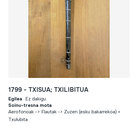
1799 - TXISUA; TXILIBITUA
Egilea
Ez dakigu.
Soinu-tresna mota
Aerofonoak -> Flautak -> Zuzen (esku bakarrekoa) +
Txulubita