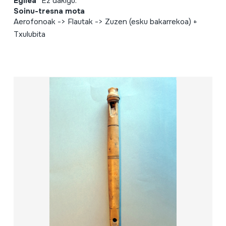
Egilea
Ez dakigu.
Soinu-tresna mota
Aerofonoak -> Flautak -> Zuzen (esku bakarrekoa) +
Txulubita