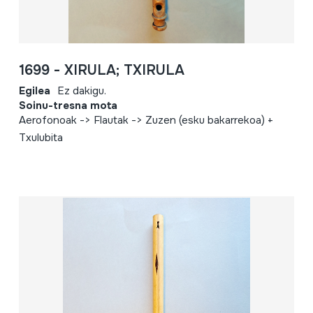
1699 - XIRULA; TXIRULA
Egilea
Ez dakigu.
Soinu-tresna mota
Aerofonoak -> Flautak -> Zuzen (esku bakarrekoa) +
Txulubita