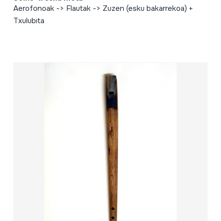
Aerofonoak -> Flautak -> Zuzen (esku bakarrekoa) +
Txulubita