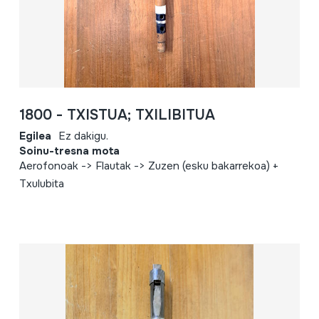
1800 - TXISTUA; TXILIBITUA
Egilea
Ez dakigu.
Soinu-tresna mota
Aerofonoak -> Flautak -> Zuzen (esku bakarrekoa) +
Txulubita