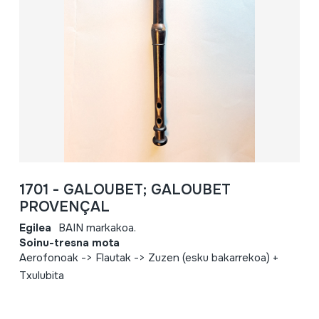
1701 - GALOUBET; GALOUBET
PROVENÇAL
Egilea
BAIN markakoa.
Soinu-tresna mota
Aerofonoak -> Flautak -> Zuzen (esku bakarrekoa) +
Txulubita