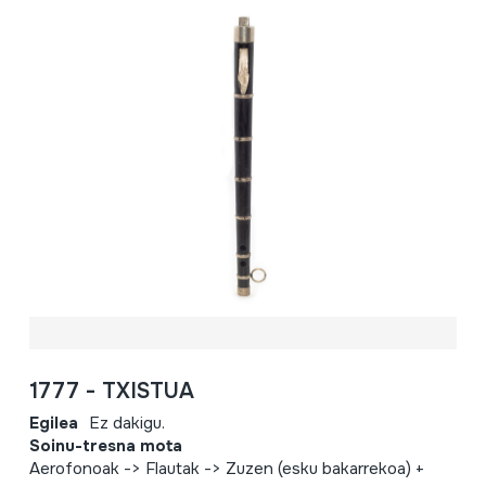
1777 - TXISTUA
Egilea
Ez dakigu.
Soinu-tresna mota
Aerofonoak -> Flautak -> Zuzen (esku bakarrekoa) +