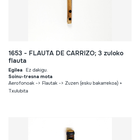
1653 - FLAUTA DE CARRIZO; 3 zuloko
flauta
Egilea
Ez dakigu.
Soinu-tresna mota
Aerofonoak -> Flautak -> Zuzen (esku bakarrekoa) +
Txulubita