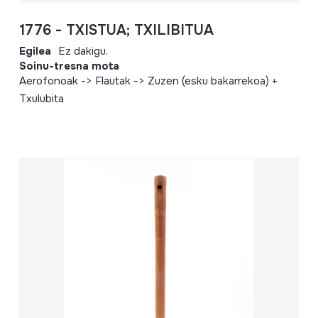
1776 - TXISTUA; TXILIBITUA
Egilea
Ez dakigu.
Soinu-tresna mota
Aerofonoak -> Flautak -> Zuzen (esku bakarrekoa) +
Txulubita