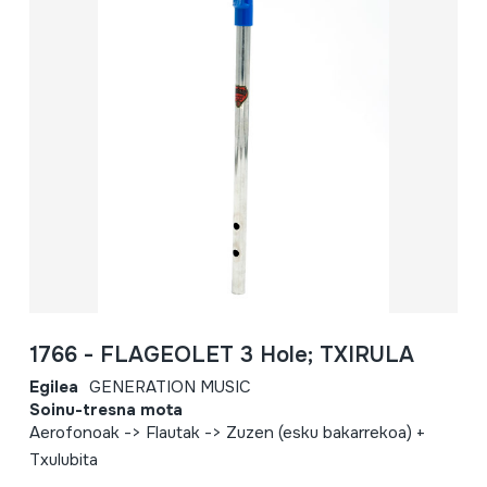
1766 - FLAGEOLET 3 Hole; TXIRULA
Egilea
GENERATION MUSIC
Soinu-tresna mota
Aerofonoak -> Flautak -> Zuzen (esku bakarrekoa) +
Txulubita