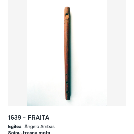
1639 - FRAITA
Egilea
Ângelo Arribas
Soinu-tresna mota