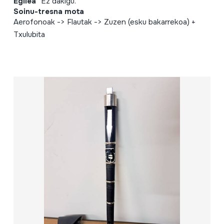
Egilea
Ez dakigu.
Soinu-tresna mota
Aerofonoak -> Flautak -> Zuzen (esku bakarrekoa) +
Txulubita