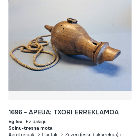
1696 - APEUA; TXORI ERREKLAMOA
Egilea
Ez dakigu.
Soinu-tresna mota
Aerofonoak -> Flautak -> Zuzen (esku bakarrekoa) +