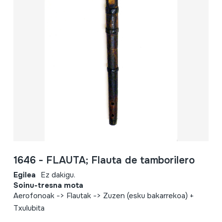
1646 - FLAUTA; Flauta de tamborilero
Egilea
Ez dakigu.
Soinu-tresna mota
Aerofonoak -> Flautak -> Zuzen (esku bakarrekoa) +
Txulubita