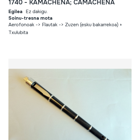
1740 - KAMACHEÑA; CAMACHEÑA
Egilea
Ez dakigu.
Soinu-tresna mota
Aerofonoak -> Flautak -> Zuzen (esku bakarrekoa) +
Txulubita