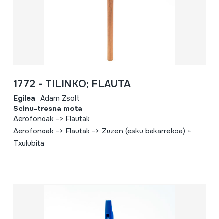
1772 - TILINKO; FLAUTA
Egilea
Adam Zsolt
Soinu-tresna mota
Aerofonoak -> Flautak
Aerofonoak -> Flautak -> Zuzen (esku bakarrekoa) +
Txulubita