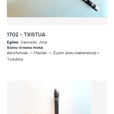
1702 - TXISTUA
Egilea
Gancedo, Jose
Soinu-tresna mota
Aerofonoak -> Flautak -> Zuzen (esku bakarrekoa) +
Txulubita