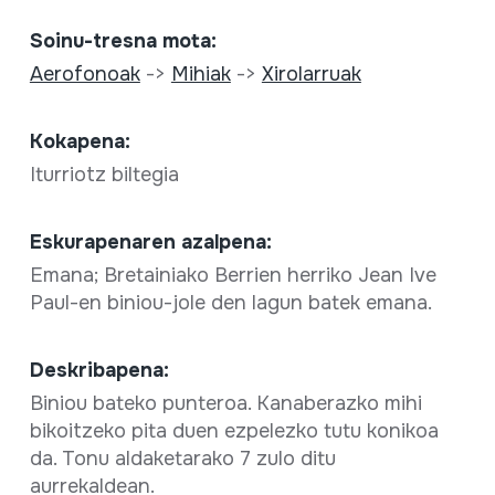
Soinu-tresna mota:
Aerofonoak
->
Mihiak
->
Xirolarruak
Kokapena:
Iturriotz biltegia
Eskurapenaren azalpena:
Emana; Bretainiako Berrien herriko Jean Ive
Paul-en biniou-jole den lagun batek emana.
Deskribapena:
Biniou bateko punteroa. Kanaberazko mihi
bikoitzeko pita duen ezpelezko tutu konikoa
da. Tonu aldaketarako 7 zulo ditu
aurrekaldean.