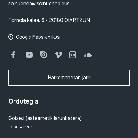
soinuenea@soinuenea.eus
Tornola kalea, 6 - 20180 OIARTZUN
Google Maps-en ikusi
Facebook
Youtube
Issuu
Vimeo
Flickr
SoundCloud
Harremanetan jarri
Ordutegia
Goizez (asteartetik larunbatera)
10:00 - 14:00