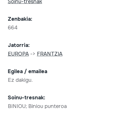
Soinu-tresnak
Zenbakia:
664
Jatorria:
EUROPA
->
FRANTZIA
Egilea / emailea
Ez dakigu.
Soinu-tresnak:
BINIOU; Biniou punteroa