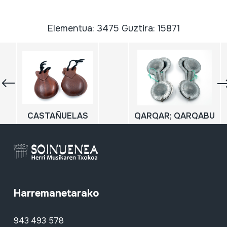
Elementua: 3475 Guztira: 15871
CASTAÑUELAS
QARQAR; QARQABU
Harremanetarako
943 493 578