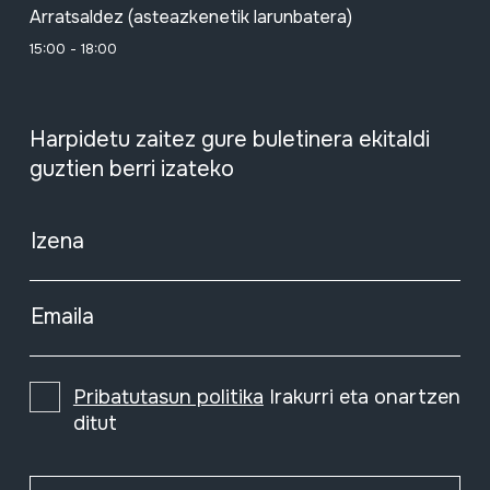
Arratsaldez (asteazkenetik larunbatera)
15:00 - 18:00
Harpidetu zaitez gure buletinera ekitaldi
guztien berri izateko
Izena
Emaila
Pribatutasun politika
Irakurri eta onartzen
ditut