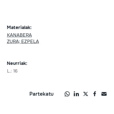
Materialak:
KANABERA
ZURA; EZPELA
Neurriak:
L.: 16
Partekatu