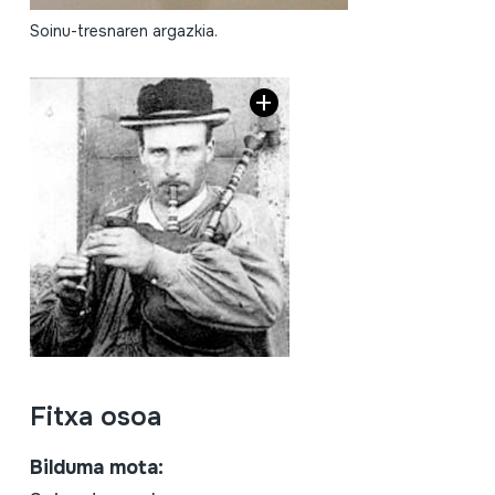
Soinu-tresnaren argazkia.
Fitxa osoa
Bilduma mota: