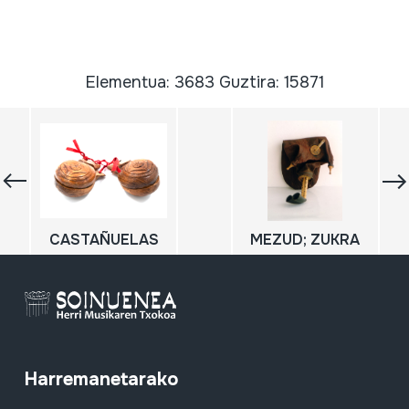
Elementua: 3683 Guztira: 15871
CASTAÑUELAS
MEZUD; ZUKRA
Harremanetarako