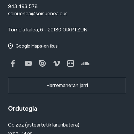
943 493 578
soinuenea@soinuenea.eus
Tornola kalea, 6 - 20180 OIARTZUN
Google Maps-en ikusi
Facebook
Youtube
Issuu
Vimeo
Flickr
SoundCloud
Harremanetan jarri
Ordutegia
Goizez (asteartetik larunbatera)
10:00 - 14:00