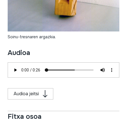
Soinu-tresnaren argazkia.
Audioa
Audioa jeitsi
Fitxa osoa