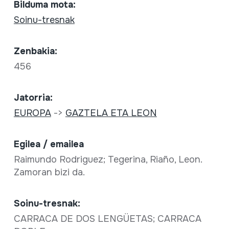
Bilduma mota:
Soinu-tresnak
Zenbakia:
456
Jatorria:
EUROPA
->
GAZTELA ETA LEON
Egilea / emailea
Raimundo Rodriguez; Tegerina, Riaño, Leon.
Zamoran bizi da.
Soinu-tresnak:
CARRACA DE DOS LENGÜETAS; CARRACA