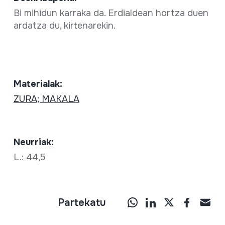
Bi mihidun karraka da. Erdialdean hortza duen
ardatza du, kirtenarekin.
Materialak:
ZURA; MAKALA
Neurriak:
L.: 44,5
Partekatu