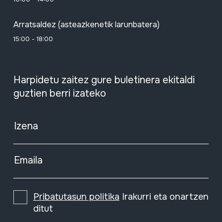
Arratsaldez (asteazkenetik larunbatera)
15:00 - 18:00
Harpidetu zaitez gure buletinera ekitaldi
guztien berri izateko
Izena
Emaila
Pribatutasun politika
Irakurri eta onartzen
ditut