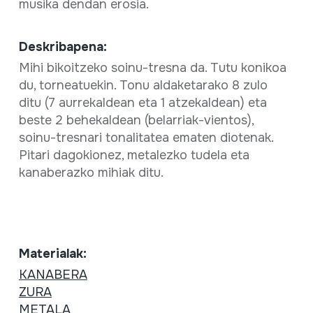
musika dendan erosia.
Deskribapena:
Mihi bikoitzeko soinu-tresna da. Tutu konikoa
du, torneatuekin. Tonu aldaketarako 8 zulo
ditu (7 aurrekaldean eta 1 atzekaldean) eta
beste 2 behekaldean (belarriak-vientos),
soinu-tresnari tonalitatea ematen diotenak.
Pitari dagokionez, metalezko tudela eta
kanaberazko mihiak ditu.
Materialak:
KANABERA
ZURA
METALA