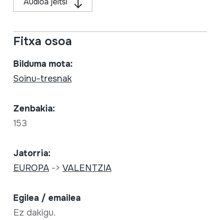
Audioa jeitsi
Fitxa osoa
Bilduma mota:
Soinu-tresnak
Zenbakia:
153
Jatorria:
EUROPA
->
VALENTZIA
Egilea / emailea
Ez dakigu.