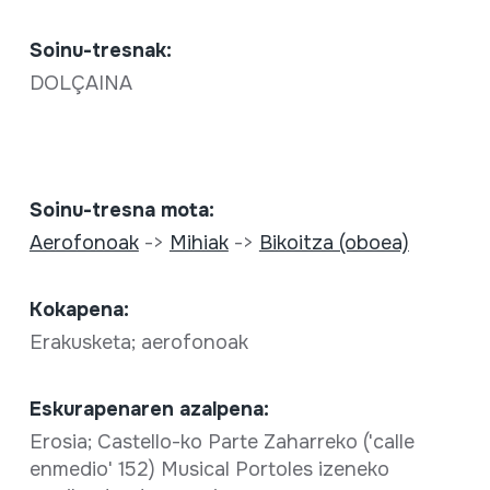
Soinu-tresnak:
DOLÇAINA
Soinu-tresna mota:
Aerofonoak
->
Mihiak
->
Bikoitza (oboea)
Kokapena:
Erakusketa; aerofonoak
Eskurapenaren azalpena:
Erosia; Castello-ko Parte Zaharreko ('calle
enmedio' 152) Musical Portoles izeneko