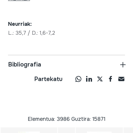
Neurriak:
L.: 35,7 / D.: 1,6-7,2
Bibliografia
Partekatu
Elementua: 3986 Guztira: 15871