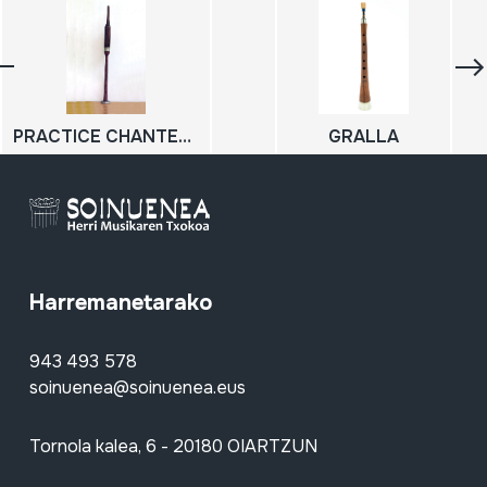
PRACTICE CHANTERS; Bagpipe practice chanters
GRALLA
Harremanetarako
943 493 578
soinuenea@soinuenea.eus
Tornola kalea, 6 - 20180 OIARTZUN