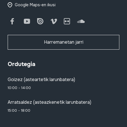
Google Maps-en ikusi
Facebook
Youtube
Issuu
Vimeo
Flickr
SoundCloud
Harremanetan jarri
Ordutegia
Goizez (asteartetik larunbatera)
10:00 - 14:00
Arratsaldez (asteazkenetik larunbatera)
15:00 - 18:00