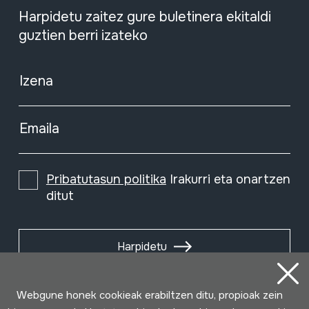
Harpidetu zaitez gure buletinera ekitaldi
guztien berri izateko
Izena
Emaila
Pribatutasun politika
Irakurri eta onartzen
ditut
Harpidetu
Webgune honek cookieak erabiltzen ditu, propioak zein