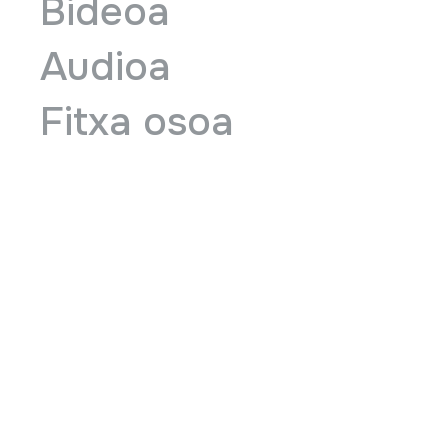
Bideoa
Audioa
Fitxa osoa