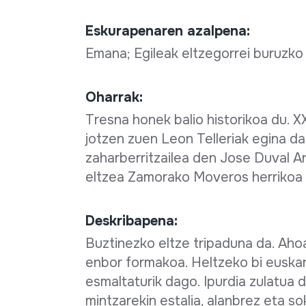
Eskurapenaren azalpena:
Emana; Egileak eltzegorrei buruzko 
Oharrak:
Tresna honek balio historikoa du. X
jotzen zuen Leon Telleriak egina da.
zaharberritzailea den Jose Duval A
eltzea Zamorako Moveros herrikoa
Deskribapena:
Buztinezko eltze tripaduna da. Aho
enbor formakoa. Heltzeko bi euskarr
esmaltaturik dago. Ipurdia zulatua 
mintzarekin estalia, alanbrez eta so