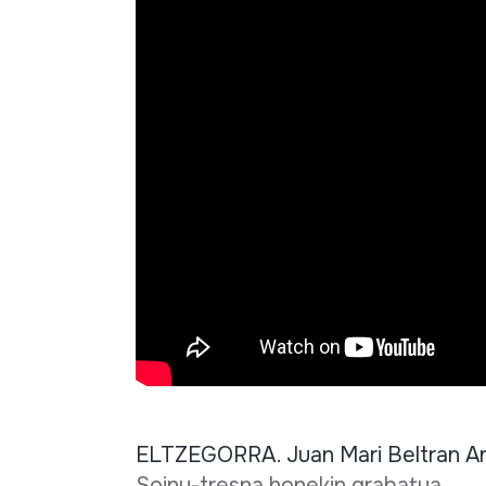
ELTZEGORRA. Juan Mari Beltran Arg
Soinu-tresna honekin grabatua.