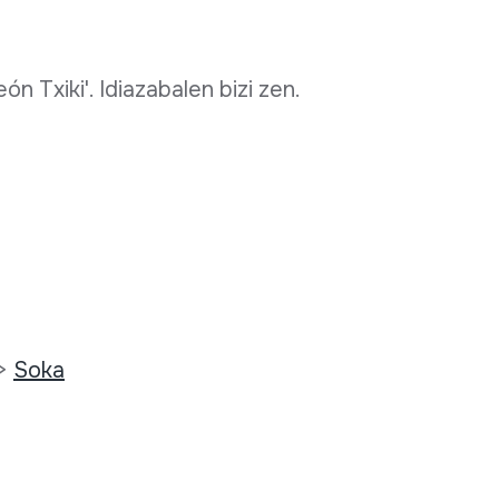
ón Txiki'. Idiazabalen bizi zen.
>
Soka