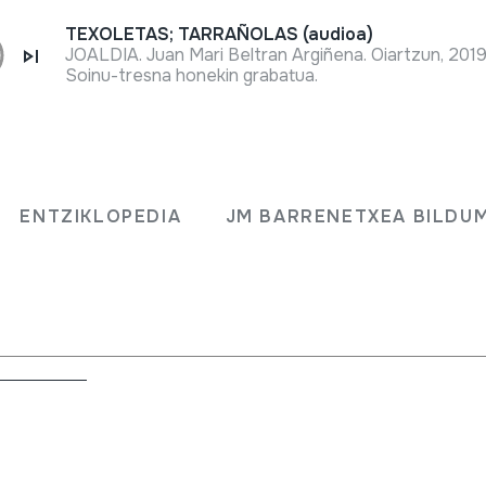
TEXOLETAS; TARRAÑOLAS (audioa)
JOALDIA. Juan Mari Beltran Argiñena. Oiartzun, 2019
Soinu-tresna honekin grabatua.
ENTZIKLOPEDIA
JM BARRENETXEA BILDU
abalen bizi zen.
>
Soka