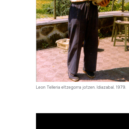
Leon Telleria eltzegorra jotzen. Idiazabal, 1979.