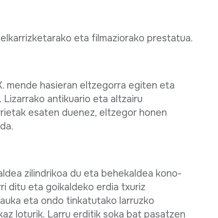
elkarrizketarako eta filmaziorako prestatua.
X. mende hasieran eltzegorra egiten eta
 Lizarrako antikuario eta altzairu
rrietak esaten duenez, eltzegor honen
 da.
aldea zilindrikoa du eta behekaldea kono-
i ditu eta goikaldeko erdia txuriz
dauka eta ondo tinkatutako larruzko
kaz loturik. Larru erditik soka bat pasatzen