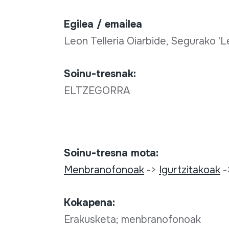
Egilea / emailea
Leon Telleria Oiarbide, Segurako 'Le
Soinu-tresnak:
ELTZEGORRA
Soinu-tresna mota:
Menbranofonoak
->
Igurtzitakoak
-
Kokapena:
Erakusketa; menbranofonoak