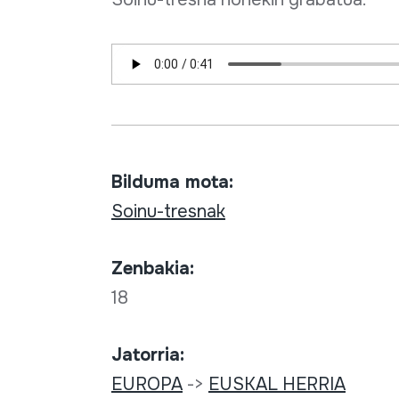
Bilduma mota:
Soinu-tresnak
Zenbakia:
18
Jatorria:
EUROPA
->
EUSKAL HERRIA