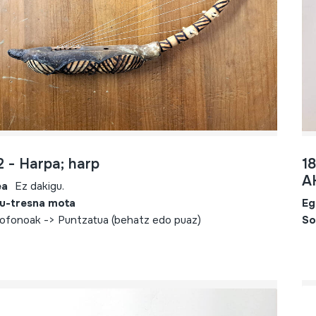
2 - Harpa; harp
1
A
ea
Ez dakigu.
u-tresna mota
Eg
ofonoak -> Puntzatua (behatz edo puaz)
So