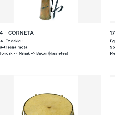
34 - CORNETA
1
ea
Ez dakigu.
Eg
u-tresna mota
So
fonoak -> Mihiak -> Bakun (klarinetea)
Me