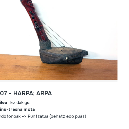
807 - HARPA; ARPA
ilea
Ez dakigu.
inu-tresna mota
rdofonoak -> Puntzatua (behatz edo puaz)