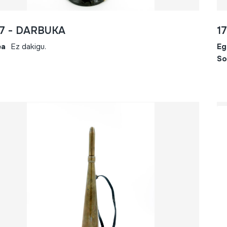
67 - DARBUKA
1
ea
Ez dakigu.
Eg
So