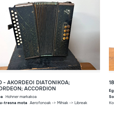
0 - AKORDEOI DIATONIKOA;
1
ORDEON; ACCORDION
Eg
ea
Hohner markakoa
So
u-tresna mota
Aerofonoak -> Mihiak -> Libreak
Ko