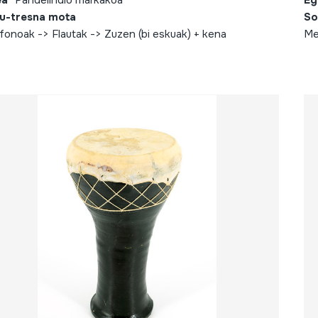
ea
Pandelindio markakoa
Eg
u-tresna mota
So
fonoak -> Flautak -> Zuzen (bi eskuak) + kena
Me