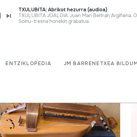
TXULUBITA; Abrikot hezurra (audioa)
TXULUBITA JOALDIA. Juan Mari Beltran Argiñena. O
Soinu-tresna honekin grabatua.
ENTZIKLOPEDIA
JM BARRENETXEA BILD
ENTZIKLOPEDIA
JM BARRENETXEA BILDU