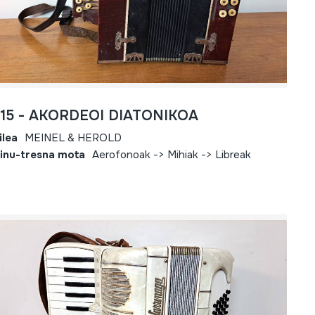
815 - AKORDEOI DIATONIKOA
ilea
MEINEL & HEROLD
inu-tresna mota
Aerofonoak -> Mihiak -> Libreak