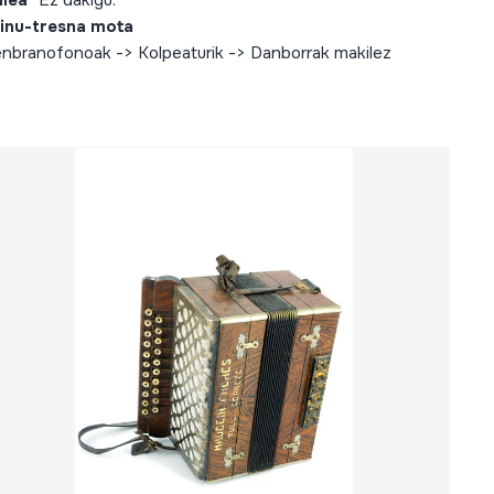
ilea
Ez dakigu.
inu-tresna mota
nbranofonoak -> Kolpeaturik -> Danborrak makilez