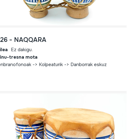
726 - NAQQARA
ilea
Ez dakigu.
inu-tresna mota
nbranofonoak -> Kolpeaturik -> Danborrak eskuz