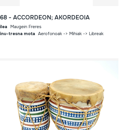
768 - ACCORDEON; AKORDEOIA
ilea
Maugein Freres
inu-tresna mota
Aerofonoak -> Mihiak -> Libreak