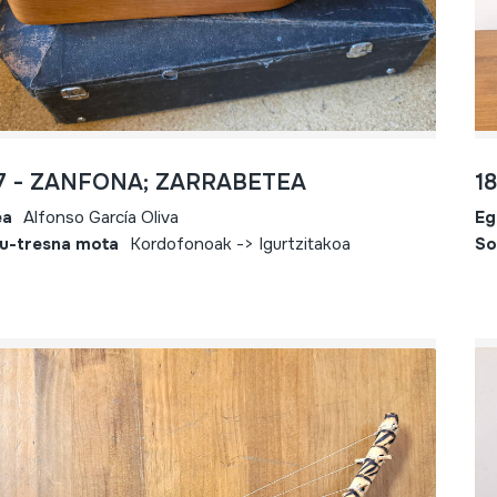
17 - ZANFONA; ZARRABETEA
1
ea
Alfonso García Oliva
Eg
u-tresna mota
Kordofonoak -> Igurtzitakoa
So