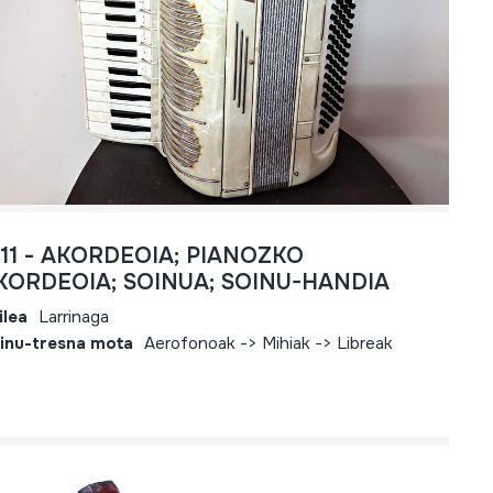
811 - AKORDEOIA; PIANOZKO
KORDEOIA; SOINUA; SOINU-HANDIA
ilea
Larrinaga
inu-tresna mota
Aerofonoak -> Mihiak -> Libreak