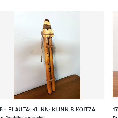
5 - FLAUTA; KLINN; KLINN BIKOITZA
1