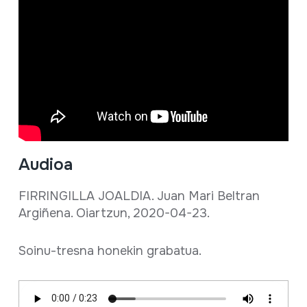
Audioa
FIRRINGILLA JOALDIA. Juan Mari Beltran
Argiñena. Oiartzun, 2020-04-23.
Soinu-tresna honekin grabatua.