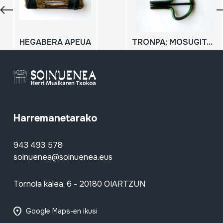
HEGABERA APEUA
TRONPA; MOSUGITARRA
Harremanetarako
943 493 578
soinuenea@soinuenea.eus
Tornola kalea, 6 - 20180 OIARTZUN
Google Maps-en ikusi