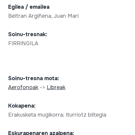
Egilea / emailea
Beltran Argiñena, Juan Mari
Soinu-tresnak:
FIRRINGILA
Soinu-tresna mota:
Aerofonoak
->
Libreak
Kokapena:
Erakusketa mugikorra; Iturriotz biltegia
Eskurapenaren azalpena: