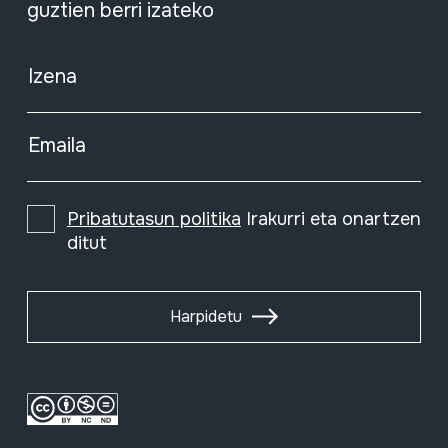
guztien berri izateko
Izena
Emaila
Pribatutasun politika
Irakurri eta onartzen
ditut
Harpidetu