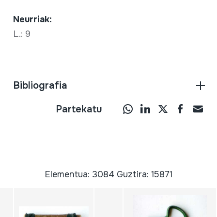
Neurriak:
L.: 9
Bibliografia
Partekatu
Elementua: 3084 Guztira: 15871