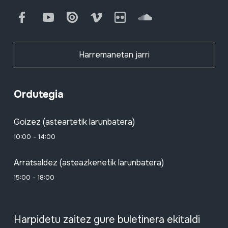
Facebook
Youtube
Issuu
Vimeo
Flickr
SoundCloud
Harremanetan jarri
Ordutegia
Goizez (asteartetik larunbatera)
10:00 - 14:00
Arratsaldez (asteazkenetik larunbatera)
15:00 - 18:00
Harpidetu zaitez gure buletinera ekitaldi