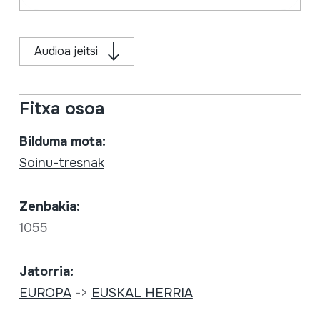
Audioa jeitsi
Fitxa osoa
Bilduma mota:
Soinu-tresnak
Zenbakia:
1055
Jatorria:
EUROPA
->
EUSKAL HERRIA