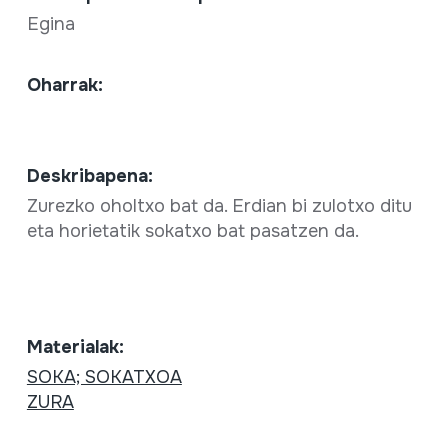
Egina
Oharrak:
Deskribapena:
Zurezko oholtxo bat da. Erdian bi zulotxo ditu
eta horietatik sokatxo bat pasatzen da.
Materialak:
SOKA; SOKATXOA
ZURA