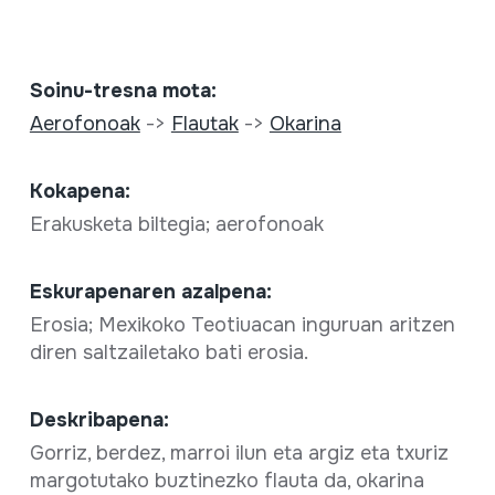
Soinu-tresna mota:
Aerofonoak
->
Flautak
->
Okarina
Kokapena:
Erakusketa biltegia; aerofonoak
Eskurapenaren azalpena:
Erosia; Mexikoko Teotiuacan inguruan aritzen
diren saltzailetako bati erosia.
Deskribapena:
Gorriz, berdez, marroi ilun eta argiz eta txuriz
margotutako buztinezko flauta da, okarina