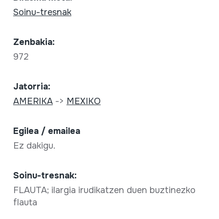
Soinu-tresnak
Zenbakia:
972
Jatorria:
AMERIKA
->
MEXIKO
Egilea / emailea
Ez dakigu.
Soinu-tresnak:
FLAUTA; ilargia irudikatzen duen buztinezko
flauta