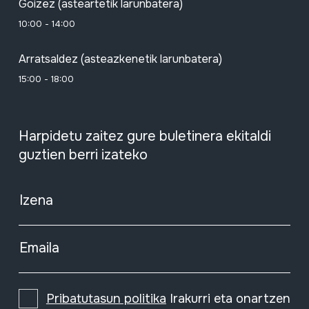
Goizez (asteartetik larunbatera)
10:00 - 14:00
Arratsaldez (asteazkenetik larunbatera)
15:00 - 18:00
Harpidetu zaitez gure buletinera ekitaldi
guztien berri izateko
Izena
Emaila
Pribatutasun politika
Irakurri eta onartzen