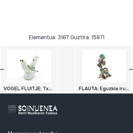
Elementua: 3167 Guztira: 15871
VOGEL FLUITJE; Txori flauta
FLAUTA; Eguzkia irudikatzen duen buztinezko flauta