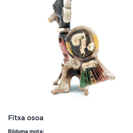
Fitxa osoa
Bilduma mota: