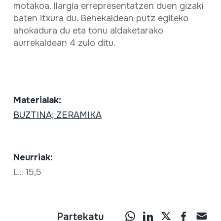
motakoa. Ilargia errepresentatzen duen gizaki
baten itxura du. Behekaldean putz egiteko
ahokadura du eta tonu aldaketarako
aurrekaldean 4 zulo ditu.
Materialak:
BUZTINA; ZERAMIKA
Neurriak:
L.: 15,5
Partekatu