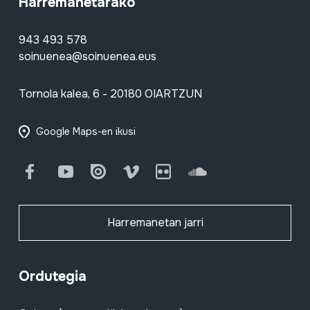
Harremanetarako
943 493 578
soinuenea@soinuenea.eus
Tornola kalea, 6 - 20180 OIARTZUN
Google Maps-en ikusi
Facebook
Youtube
Issuu
Vimeo
Flickr
SoundCloud
Harremanetan jarri
Ordutegia