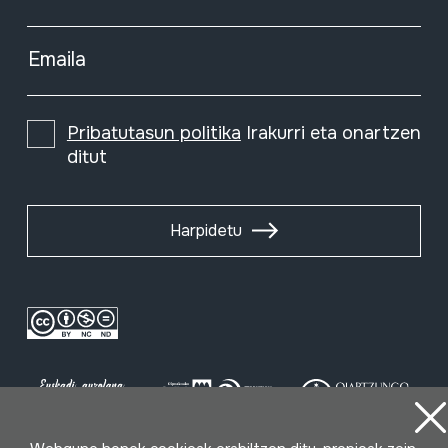
Emaila
Pribatutasun politika
Irakurri eta onartzen
ditut
Harpidetu