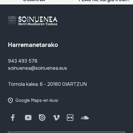
Harremanetarako
943 493 578
soinuenea@soinuenea.eus
Tornola kalea, 6 - 20180 OIARTZUN
Google Maps-en ikusi
Facebook
Youtube
Issuu
Vimeo
Flickr
SoundCloud