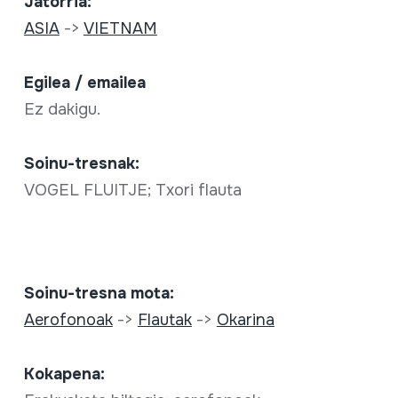
Jatorria:
ASIA
->
VIETNAM
Egilea / emailea
Ez dakigu.
Soinu-tresnak:
VOGEL FLUITJE; Txori flauta
Soinu-tresna mota:
Aerofonoak
->
Flautak
->
Okarina
Kokapena: