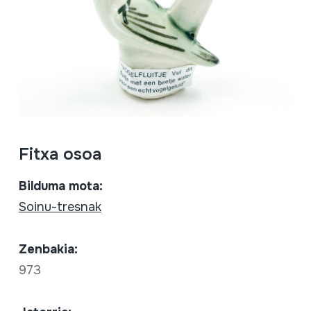
Fitxa osoa
Bilduma mota:
Soinu-tresnak
Zenbakia:
973