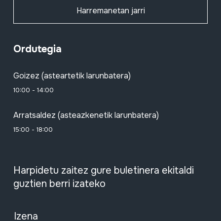
Harremanetan jarri
Ordutegia
Goizez (asteartetik larunbatera)
10:00 - 14:00
Arratsaldez (asteazkenetik larunbatera)
15:00 - 18:00
Harpidetu zaitez gure buletinera ekitaldi
guztien berri izateko
Izena