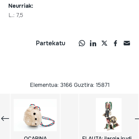
Neurriak:
L.: 7,5
Partekatu
Elementua: 3166 Guztira: 15871
OCARINA
FLAUTA; ilargia irudikatzen duen buztinezko flauta