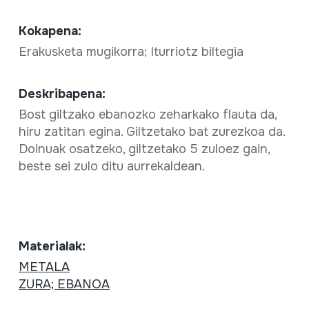
Kokapena:
Erakusketa mugikorra; Iturriotz biltegia
Deskribapena:
Bost giltzako ebanozko zeharkako flauta da,
hiru zatitan egina. Giltzetako bat zurezkoa da.
Doinuak osatzeko, giltzetako 5 zuloez gain,
beste sei zulo ditu aurrekaldean.
Materialak:
METALA
ZURA; EBANOA