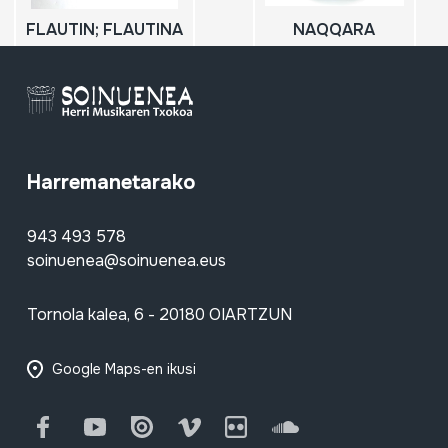
FLAUTIN; FLAUTINA
NAQQARA
Harremanetarako
943 493 578
soinuenea@soinuenea.eus
Tornola kalea, 6 - 20180 OIARTZUN
Google Maps-en ikusi
Facebook
Youtube
Issuu
Vimeo
Flickr
SoundCloud