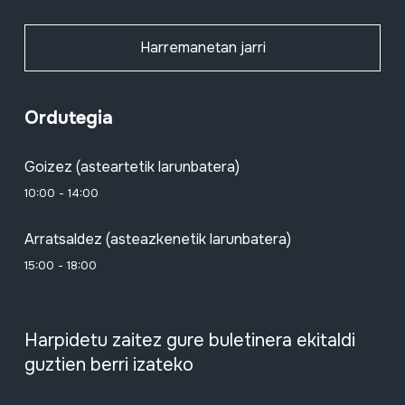
Harremanetan jarri
Ordutegia
Goizez (asteartetik larunbatera)
10:00 - 14:00
Arratsaldez (asteazkenetik larunbatera)
15:00 - 18:00
Harpidetu zaitez gure buletinera ekitaldi
guztien berri izateko