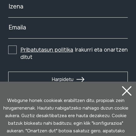
Izena
Emaila
Pribatutasun politika
Irakurri eta onartzen
ditut
Harpidetu
Webgune honek cookieak erabiltzen ditu, propioak zein
hirugarrenenak. Hautatu nabigatzeko nahiago duzun cookie
aukera. Guztiz desaktibatzea ere hauta dezakezu. Cookie
batzuk blokeatu nahi badituzu, egin klik "konfigurazioa"
aukeran. "Onartzen dut" botoia sakatuz gero, aipatutako