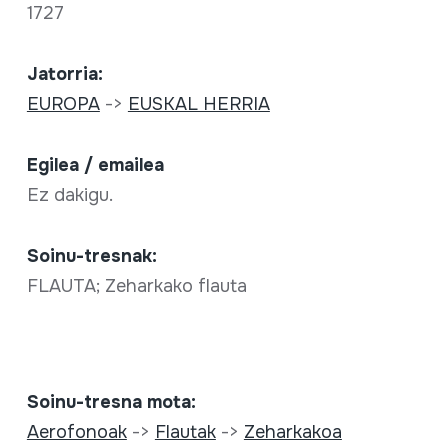
1727
Jatorria:
EUROPA
->
EUSKAL HERRIA
Egilea / emailea
Ez dakigu.
Soinu-tresnak:
FLAUTA; Zeharkako flauta
Soinu-tresna mota:
Aerofonoak
->
Flautak
->
Zeharkakoa