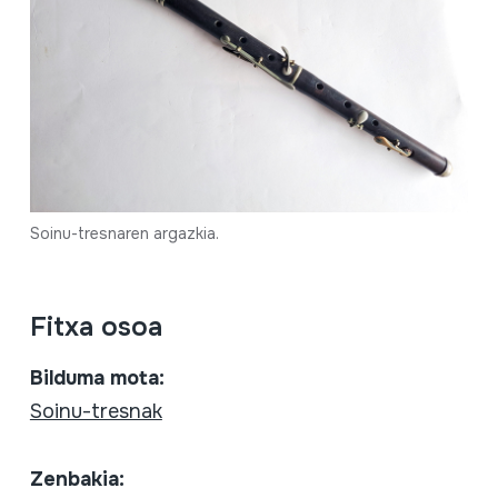
Soinu-tresnaren argazkia.
Fitxa osoa
Bilduma mota:
Soinu-tresnak
Zenbakia: