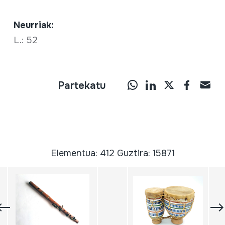
Neurriak:
L.: 52
Partekatu
Elementua: 412 Guztira: 15871