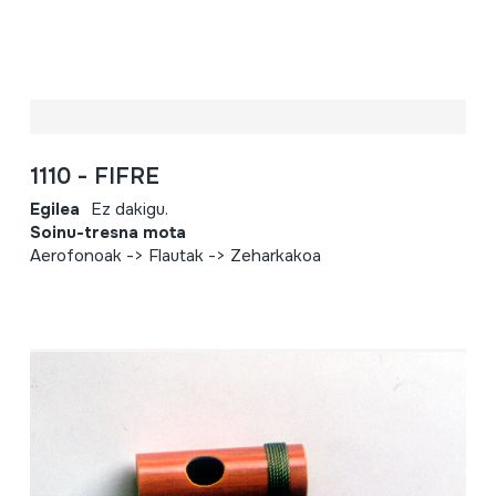
1110 - FIFRE
Egilea
Ez dakigu.
Soinu-tresna mota
Aerofonoak -> Flautak -> Zeharkakoa