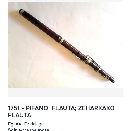
1751 - PIFANO; FLAUTA; ZEHARKAKO
FLAUTA
Egilea
Ez dakigu.
Soinu-tresna mota