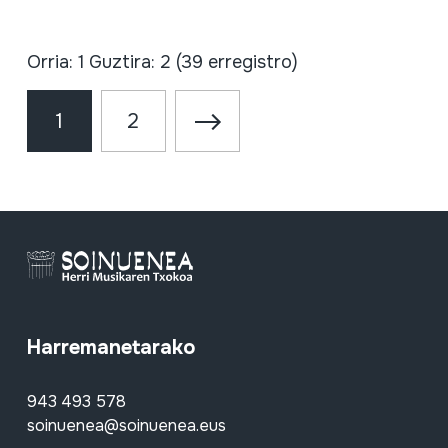
Orria: 1 Guztira: 2 (39 erregistro)
1
2
Harremanetarako
943 493 578
soinuenea@soinuenea.eus