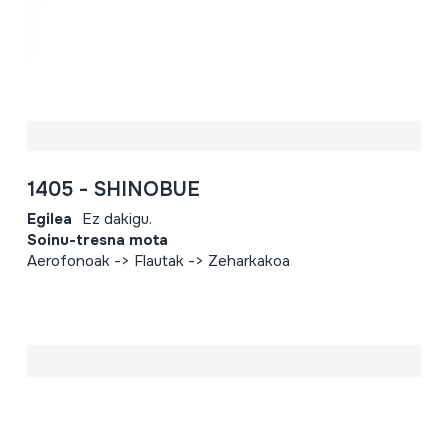
1405 - SHINOBUE
Egilea
Ez dakigu.
Soinu-tresna mota
Aerofonoak -> Flautak -> Zeharkakoa