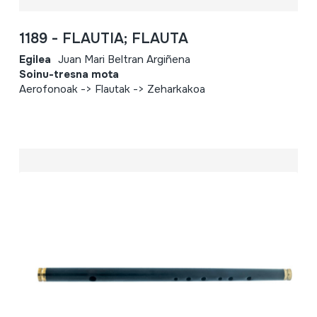
1189 - FLAUTIA; FLAUTA
Egilea
Juan Mari Beltran Argiñena
Soinu-tresna mota
Aerofonoak -> Flautak -> Zeharkakoa