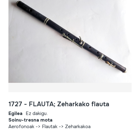
1727 - FLAUTA; Zeharkako flauta
Egilea
Ez dakigu.
Soinu-tresna mota
Aerofonoak -> Flautak -> Zeharkakoa