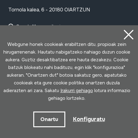
Tornola kalea, 6 - 20180 OIARTZUN
Google Maps-en ikusi
Facebook
Youtube
Issuu
Vimeo
Flickr
SoundCloud
Webgune honek cookieak erabiltzen ditu, propioak zein
hirugarrenenak. Hautatu nabigatzeko nahiago duzun cookie
aukera. Guztiz desaktibatzea ere hauta dezakezu. Cookie
Harremanetan jarri
batzuk blokeatu nahi badituzu, egin klik "konfigurazioa"
aukeran. "Onartzen dut" botoia sakatuz gero, aipatutako
cookieak eta gure cookie politika onartzen duzula
Ordutegia
adierazten ari zara. Sakatu
Irakurri gehiago
lotura informazio
gehiago lortzeko.
Goizez (asteartetik larunbatera)
10:00 - 14:00
Konfiguratu
Onartu
Arratsaldez (asteazkenetik larunbatera)