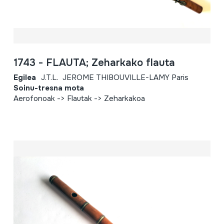
1743 - FLAUTA; Zeharkako flauta
Egilea
J.T.L. JEROME THIBOUVILLE-LAMY Paris
Soinu-tresna mota
Aerofonoak -> Flautak -> Zeharkakoa