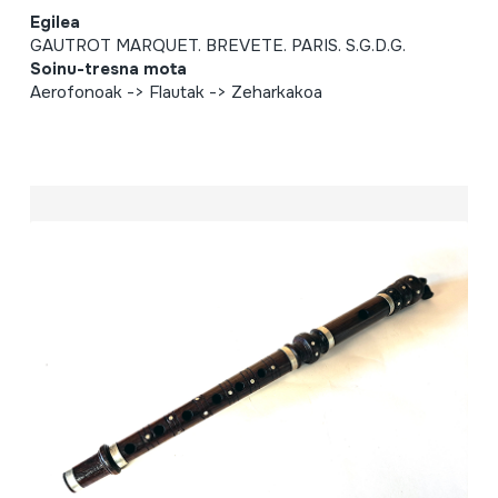
Egilea
GAUTROT MARQUET. BREVETE. PARIS. S.G.D.G.
Soinu-tresna mota
Aerofonoak -> Flautak -> Zeharkakoa