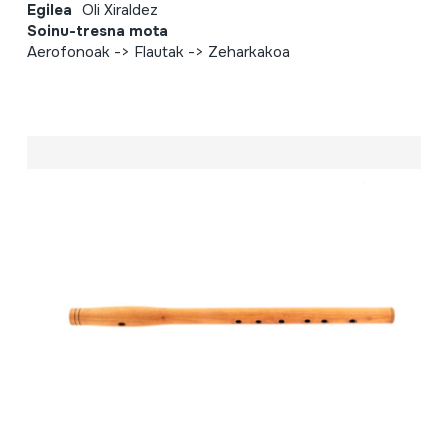
Egilea
Oli Xiraldez
Soinu-tresna mota
Aerofonoak -> Flautak -> Zeharkakoa