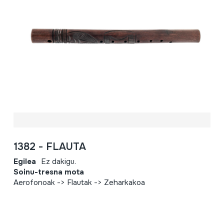
1382 - FLAUTA
Egilea
Ez dakigu.
Soinu-tresna mota
Aerofonoak -> Flautak -> Zeharkakoa