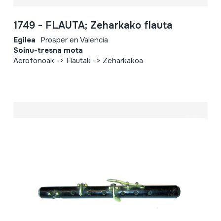
1749 - FLAUTA; Zeharkako flauta
Egilea
Prosper en Valencia
Soinu-tresna mota
Aerofonoak -> Flautak -> Zeharkakoa