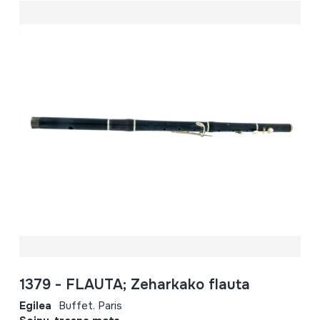
1379 - FLAUTA; Zeharkako flauta
Egilea
Buffet. Paris