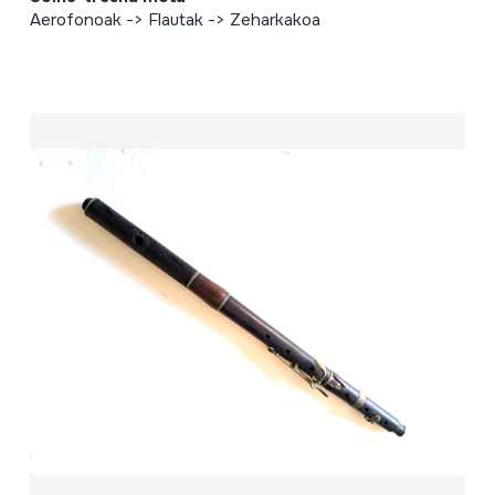
Aerofonoak -> Flautak -> Zeharkakoa