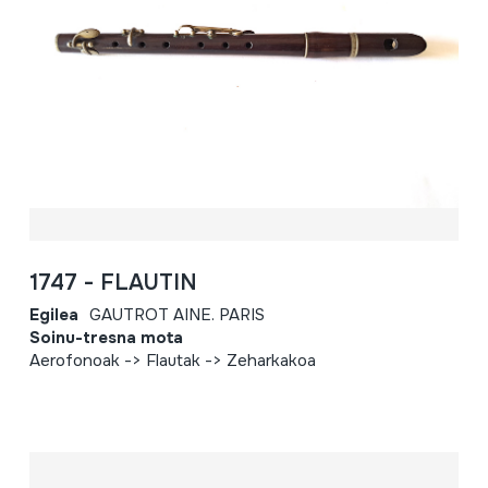
1747 - FLAUTIN
Egilea
GAUTROT AINE. PARIS
Soinu-tresna mota
Aerofonoak -> Flautak -> Zeharkakoa