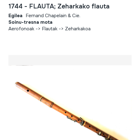
1744 - FLAUTA; Zeharkako flauta
Egilea
Fernand Chapelain & Cie.
Soinu-tresna mota
Aerofonoak -> Flautak -> Zeharkakoa