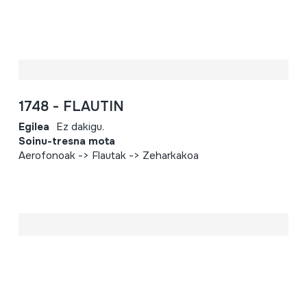
1748 - FLAUTIN
Egilea
Ez dakigu.
Soinu-tresna mota
Aerofonoak -> Flautak -> Zeharkakoa