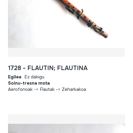
1728 - FLAUTIN; FLAUTINA
Egilea
Ez dakigu.
Soinu-tresna mota
Aerofonoak -> Flautak -> Zeharkakoa