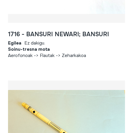
1716 - BANSURI NEWARI; BANSURI
Egilea
Ez dakigu.
Soinu-tresna mota
Aerofonoak -> Flautak -> Zeharkakoa