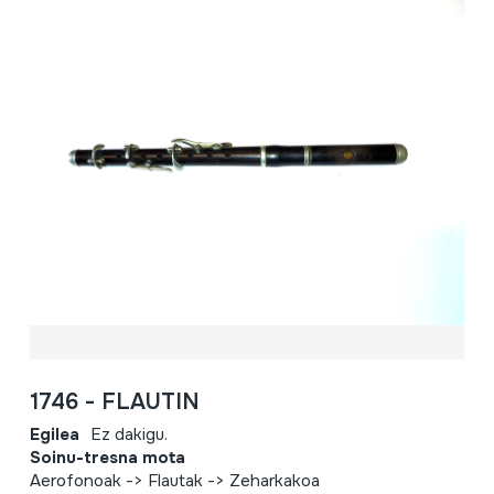
1746 - FLAUTIN
Egilea
Ez dakigu.
Soinu-tresna mota
Aerofonoak -> Flautak -> Zeharkakoa