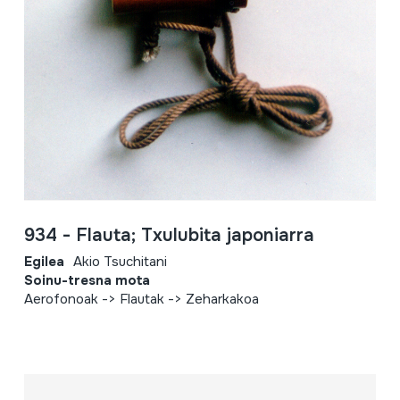
934 - Flauta; Txulubita japoniarra
Egilea
Akio Tsuchitani
Soinu-tresna mota
Aerofonoak -> Flautak -> Zeharkakoa