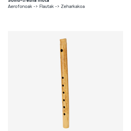
Soinu-tresna mota
Aerofonoak -> Flautak -> Zeharkakoa