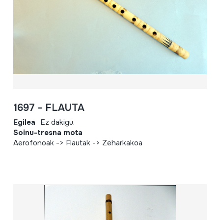
1697 - FLAUTA
Egilea
Ez dakigu.
Soinu-tresna mota
Aerofonoak -> Flautak -> Zeharkakoa