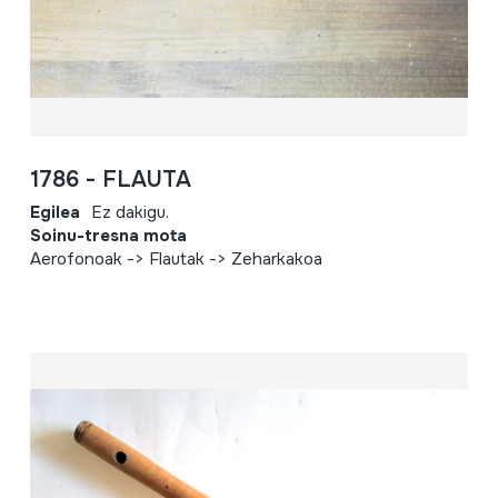
1786 - FLAUTA
Egilea
Ez dakigu.
Soinu-tresna mota
Aerofonoak -> Flautak -> Zeharkakoa