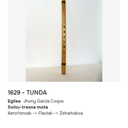
1629 - TUNDA
Egilea
Jhony García Coque
Soinu-tresna mota
Aerofonoak -> Flautak -> Zeharkakoa