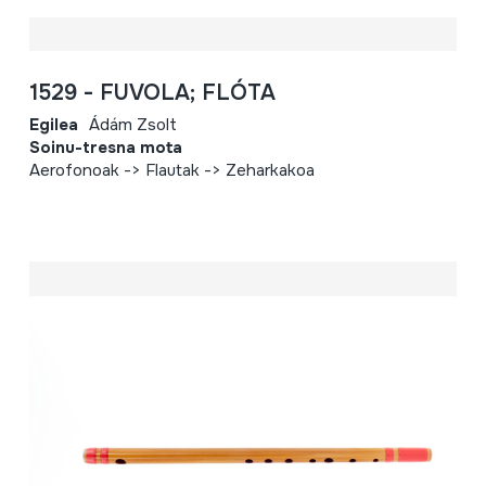
1529 - FUVOLA; FLÓTA
Egilea
Ádám Zsolt
Soinu-tresna mota
Aerofonoak -> Flautak -> Zeharkakoa