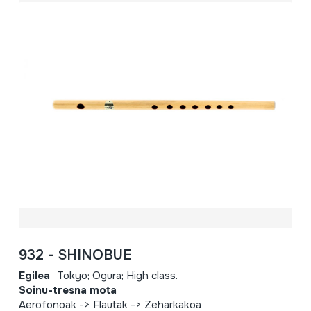
932 - SHINOBUE
Egilea
Tokyo; Ogura; High class.
Soinu-tresna mota
Aerofonoak -> Flautak -> Zeharkakoa