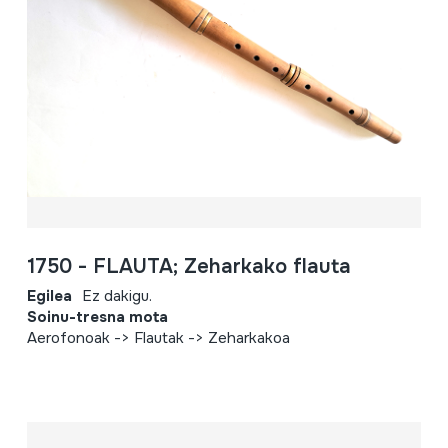
1750 - FLAUTA; Zeharkako flauta
Egilea
Ez dakigu.
Soinu-tresna mota
Aerofonoak -> Flautak -> Zeharkakoa