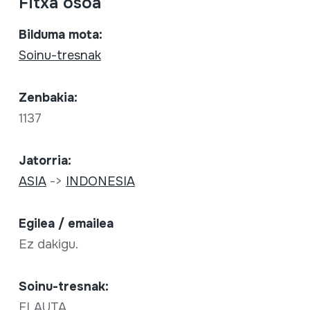
Fitxa osoa
Bilduma mota:
Soinu-tresnak
Zenbakia:
1137
Jatorria:
ASIA
->
INDONESIA
Egilea / emailea
Ez dakigu.
Soinu-tresnak:
FLAUTA