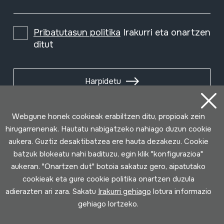
Pribatutasun politika
Irakurri eta onartzen
ditut
Harpidetu
Webgune honek cookieak erabiltzen ditu, propioak zein
hirugarrenenak. Hautatu nabigatzeko nahiago duzun cookie
aukera. Guztiz desaktibatzea ere hauta dezakezu. Cookie
batzuk blokeatu nahi badituzu, egin klik "konfigurazioa"
aukeran. "Onartzen dut" botoia sakatuz gero, aipatutako
cookieak eta gure cookie politika onartzen duzula
adierazten ari zara. Sakatu
Irakurri gehiago
lotura informazio
gehiago lortzeko.
Erabilpen baldintzak
Pribatutasun politika
Cookie politika