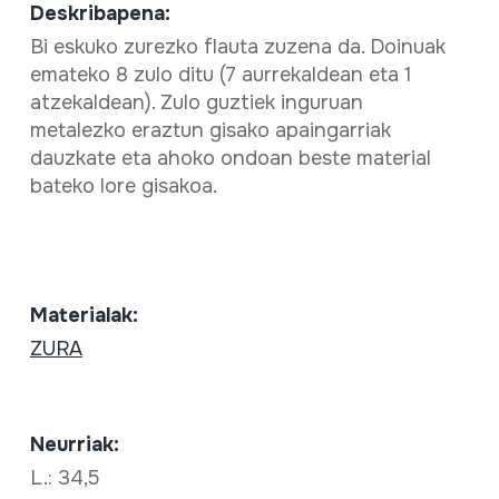
Deskribapena:
Bi eskuko zurezko flauta zuzena da. Doinuak
emateko 8 zulo ditu (7 aurrekaldean eta 1
atzekaldean). Zulo guztiek inguruan
metalezko eraztun gisako apaingarriak
dauzkate eta ahoko ondoan beste material
bateko lore gisakoa.
Materialak:
ZURA
Neurriak:
L.: 34,5