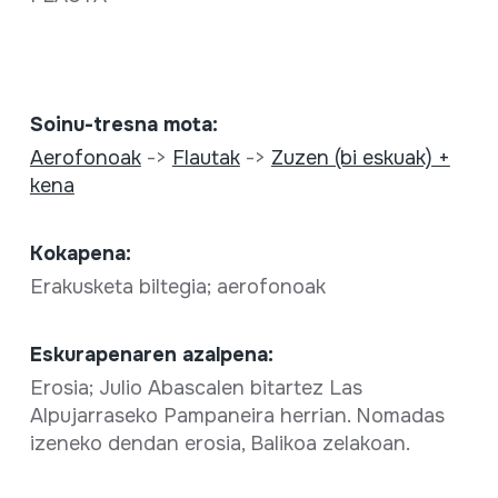
Soinu-tresna mota:
Aerofonoak
->
Flautak
->
Zuzen (bi eskuak) +
kena
Kokapena:
Erakusketa biltegia; aerofonoak
Eskurapenaren azalpena:
Erosia; Julio Abascalen bitartez Las
Alpujarraseko Pampaneira herrian. Nomadas
izeneko dendan erosia, Balikoa zelakoan.