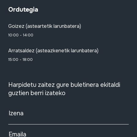
Ordutegia
Goizez (asteartetik larunbatera)
10:00 - 14:00
Arratsaldez (asteazkenetik larunbatera)
15:00 - 18:00
Harpidetu zaitez gure buletinera ekitaldi
guztien berri izateko
Izena
Emaila