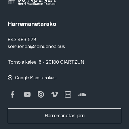
Harremanetarako
943 493 578
soinuenea@soinuenea.eus
Tornola kalea, 6 - 20180 OIARTZUN
Google Maps-en ikusi
Facebook
Youtube
Issuu
Vimeo
Flickr
SoundCloud
Harremanetan jarri