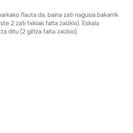
rkako flauta da, baina zati nagusia bakarrik
 2 zati txikiak falta zaizkio). Eskala
 ditu (2 giltza falta zaizkio).