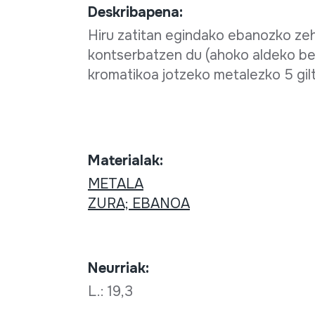
Deskribapena:
Hiru zatitan egindako ebanozko zeha
kontserbatzen du (ahoko aldeko beste
kromatikoa jotzeko metalezko 5 giltza
Materialak:
METALA
ZURA; EBANOA
Neurriak:
L.: 19,3