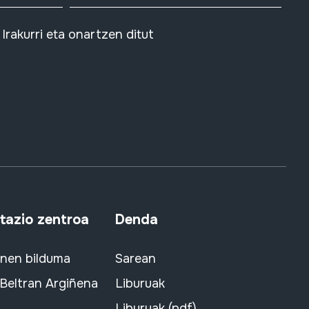
Irakurri eta onartzen ditut
azio zentroa
Denda
snen bilduma
Sarean
 Beltran Argiñena
Liburuak
Liburuak (pdf)