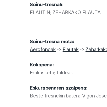
Soinu-tresnak:
FLAUTIN; ZEHARKAKO FLAUTA
Soinu-tresna mota:
Aerofonoak
->
Flautak
->
Zeharkak
Kokapena:
Erakusketa; taldeak
Eskurapenaren azalpena:
Beste tresnekin batera, Vigon Jose 