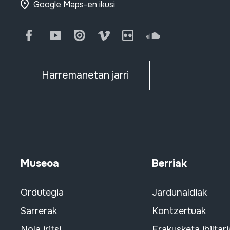
Google Maps-en ikusi
Facebook
Youtube
Issuu
Vimeo
Flickr
SoundCloud
Harremanetan jarri
Museoa
Berriak
Ordutegia
Jardunaldiak
Sarrerak
Kontzertuak
Nola iritsi
Erakusketa ibiltari