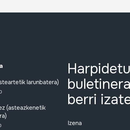
Harpidetu
a
buletinera
steartetik larunbatera)
0
berri izat
ez (asteazkenetik
ra)
Izena
0