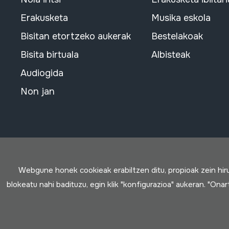
Erakusketa
Musika eskola
Bisitan etortzeko aukerak
Bestelakoak
Bisita birtuala
Albisteak
Audiogida
Non jan
Webgune honek cookieak erabiltzen ditu, propioak zein hi
blokeatu nahi badituzu, egin klik "konfigurazioa" aukeran. "Ona
Erabilpen baldintzak
Pribatutasun politika
Cookie politik