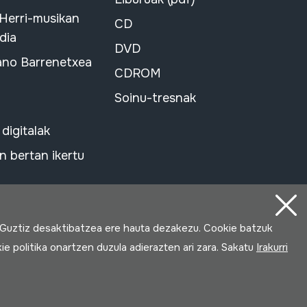
 Herri-musikan
CD
dia
DVD
ano Barrenetxea
CDROM
Soinu-tresnak
 digitalak
 bertan ikertu
 Guztiz desaktibatzea ere hauta dezakezu. Cookie batzuk
ie politika onartzen duzula adierazten ari zara. Sakatu
Irakurri
Loturak garatua