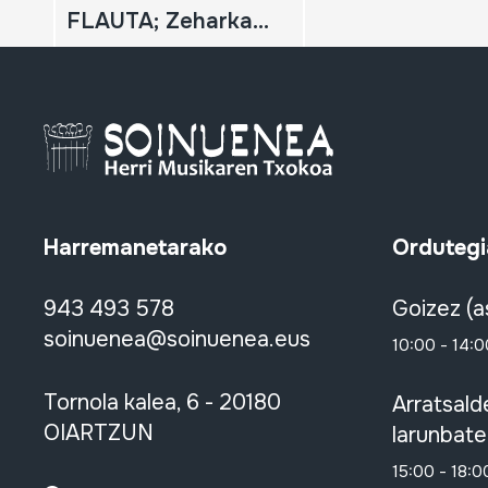
FLAUTA; Zeharkako flauta
Harremanetarako
Ordutegi
943 493 578
Goizez (a
soinuenea@soinuenea.eus
10:00 - 14:0
Tornola kalea, 6 - 20180
Arratsald
OIARTZUN
larunbate
15:00 - 18:0