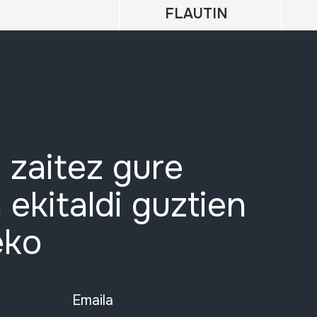
FLAUTIN
 zaitez gure
 ekitaldi guztien
eko
Emaila