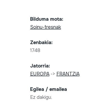
Bilduma mota:
Soinu-tresnak
Zenbakia:
1748
Jatorria:
EUROPA
->
FRANTZIA
Egilea / emailea
Ez dakigu.