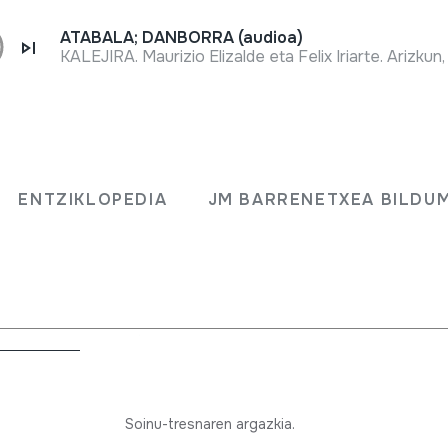
ATABALA; DANBORRA (audioa)
KALEJIRA. Maurizio Elizalde eta Felix Iriarte. Arizkun,
ENTZIKLOPEDIA
JM BARRENETXEA BILDU
a
Soinu-tresnaren argazkia.