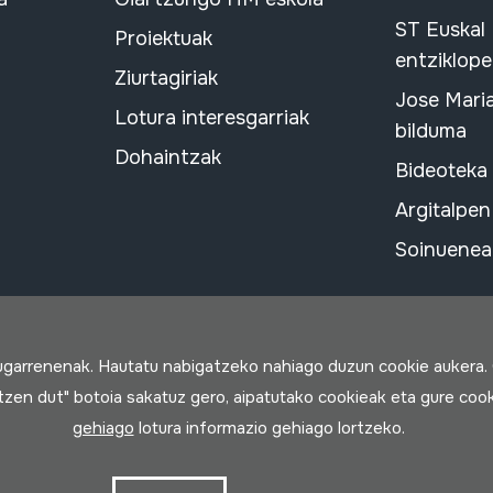
ST Euskal
Proiektuak
entziklope
Ziurtagiriak
Jose Mari
Lotura interesgarriak
bilduma
Dohaintzak
Bideoteka
Argitalpen
Soinuenean
rugarrenenak. Hautatu nabigatzeko nahiago duzun cookie aukera.
rtzen dut" botoia sakatuz gero, aipatutako cookieak eta gure cook
gehiago
lotura informazio gehiago lortzeko.
a