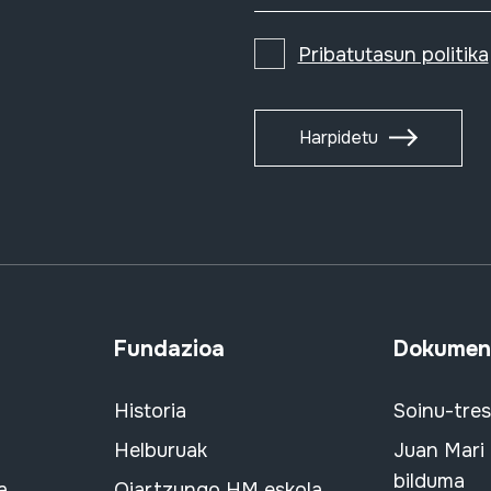
Pribatutasun politika
Harpidetu
Fundazioa
Dokument
Historia
Soinu-tre
Helburuak
Juan Mari
bilduma
a
Oiartzungo HM eskola