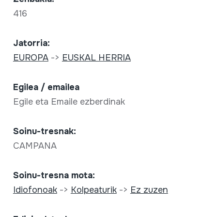
416
Jatorria:
EUROPA
->
EUSKAL HERRIA
Egilea / emailea
Egile eta Emaile ezberdinak
Soinu-tresnak:
CAMPANA
Soinu-tresna mota:
Idiofonoak
->
Kolpeaturik
->
Ez zuzen