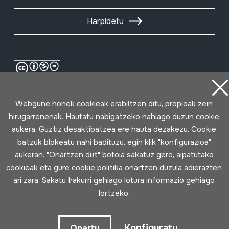
Harpidetu
Webgune honek cookieak erabiltzen ditu, propioak zein
hirugarrenenak. Hautatu nabigatzeko nahiago duzun cookie
aukera. Guztiz desaktibatzea ere hauta dezakezu. Cookie
batzuk blokeatu nahi badituzu, egin klik "konfigurazioa"
Erabilpen baldintzak
Pribatutasun politika
Cookie politika
aukeran. "Onartzen dut" botoia sakatuz gero, aipatutako
cookieak eta gure cookie politika onartzen duzula adierazten
ari zara. Sakatu
Irakurri gehiago
lotura informazio gehiago
Loturak garatua
lortzeko.
Konfiguratu
Onartu