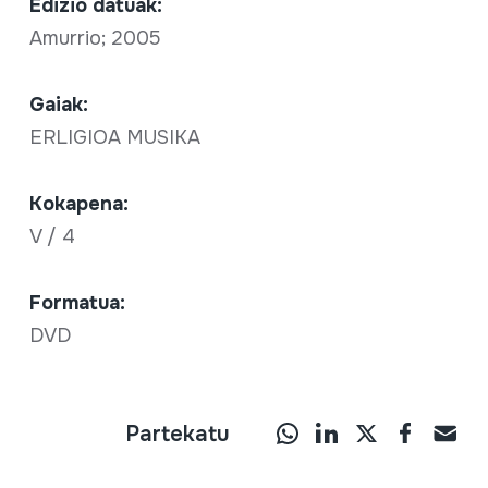
Edizio datuak:
Amurrio; 2005
Gaiak:
ERLIGIOA MUSIKA
Kokapena:
V / 4
Formatua:
DVD
Partekatu