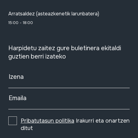
Arratsaldez (asteazkenetik larunbatera)
15:00 - 18:00
Harpidetu zaitez gure buletinera ekitaldi
guztien berri izateko
Izena
Emaila
Pribatutasun politika
Irakurri eta onartzen
ditut