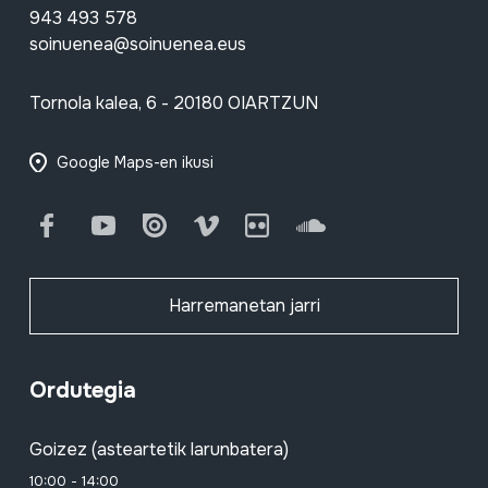
943 493 578
soinuenea@soinuenea.eus
Tornola kalea, 6 - 20180 OIARTZUN
Google Maps-en ikusi
Facebook
Youtube
Issuu
Vimeo
Flickr
SoundCloud
Harremanetan jarri
Ordutegia
Goizez (asteartetik larunbatera)
10:00 - 14:00