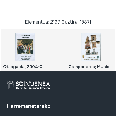
Elementua: 2197 Guztira: 15871
Otsagabia, 2004-09-08
Campaneros; Municipio de Elburgo
Harremanetarako