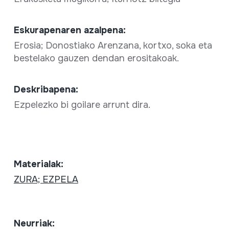
Eskurapenaren azalpena:
Erosia; Donostiako Arenzana, kortxo, soka eta
bestelako gauzen dendan erositakoak.
Deskribapena:
Ezpelezko bi goilare arrunt dira.
Materialak:
ZURA; EZPELA
Neurriak: