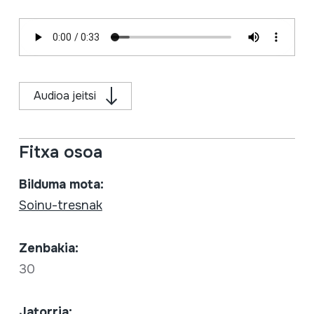
Audioa jeitsi
Fitxa osoa
Bilduma mota:
Soinu-tresnak
Zenbakia:
30
Jatorria: