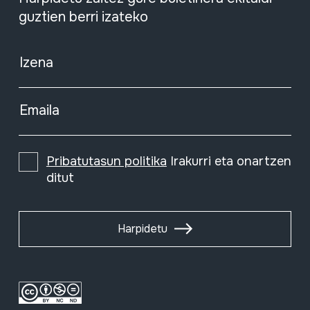
guztien berri izateko
Izena
Emaila
Pribatutasun politika
Irakurri eta onartzen
ditut
Harpidetu