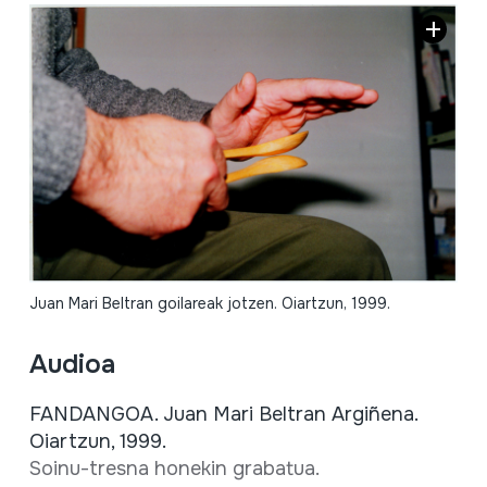
Juan Mari Beltran goilareak jotzen. Oiartzun, 1999.
Audioa
FANDANGOA. Juan Mari Beltran Argiñena.
Oiartzun, 1999.
Soinu-tresna honekin grabatua.