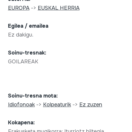
EUROPA
->
EUSKAL HERRIA
Egilea / emailea
Ez dakigu.
Soinu-tresnak:
GOILAREAK
Soinu-tresna mota:
Idiofonoak
->
Kolpeaturik
->
Ez zuzen
Kokapena:
Erakusketa mugikorra; Iturriotz biltegia