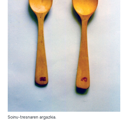
Soinu-tresnaren argazkia.