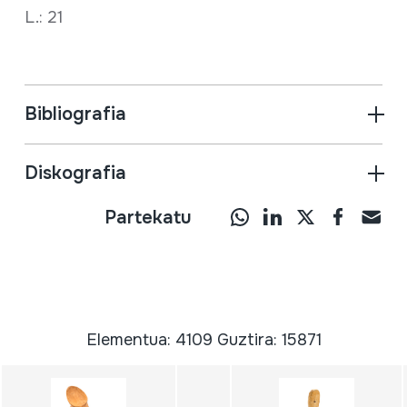
L.: 21
Bibliografia
Diskografia
Partekatu
Elementua: 4109 Guztira: 15871