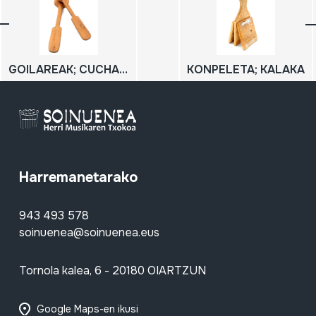
GOILAREAK; CUCHARAS
KONPELETA; KALAKA
Harremanetarako
943 493 578
soinuenea@soinuenea.eus
Tornola kalea, 6 - 20180 OIARTZUN
Google Maps-en ikusi