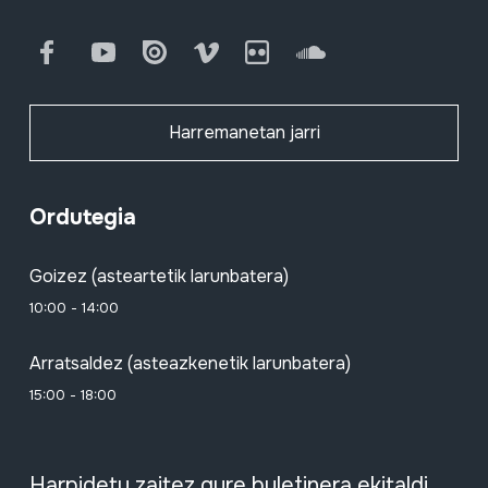
Facebook
Youtube
Issuu
Vimeo
Flickr
SoundCloud
Harremanetan jarri
Ordutegia
Goizez (asteartetik larunbatera)
10:00 - 14:00
Arratsaldez (asteazkenetik larunbatera)
15:00 - 18:00
Harpidetu zaitez gure buletinera ekitaldi