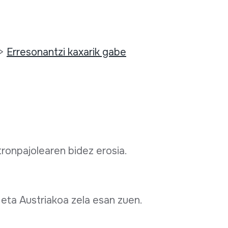
>
Erresonantzi kaxarik gabe
tronpajolearen bidez erosia.
 eta Austriakoa zela esan zuen.