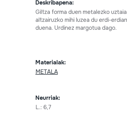
Deskribapena:
Giltza forma duen metalezko uztaia 
altzairuzko mihi luzea du erdi-erdia
duena. Urdinez margotua dago.
Materialak:
METALA
Neurriak:
L.: 6,7