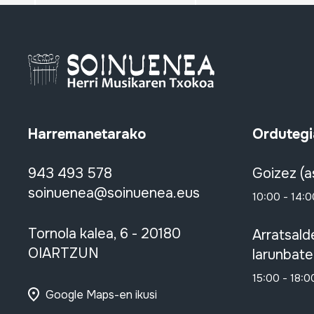
Harremanetarako
Ordutegi
943 493 578
Goizez (a
soinuenea@soinuenea.eus
10:00 - 14:0
Tornola kalea, 6 - 20180
Arratsald
OIARTZUN
larunbate
15:00 - 18:0
Google Maps-en ikusi