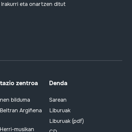
Irakurri eta onartzen ditut
azio zentroa
Denda
snen bilduma
Sarean
 Beltran Argiñena
Liburuak
Liburuak (pdf)
 Herri-musikan
CD