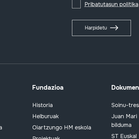
Pribatutasun politika
Harpidetu
Fundazioa
Dokument
Historia
Soinu-tre
Helburuak
Juan Mari
bilduma
a
Oiartzungo HM eskola
ST Euskal
Proiektuak