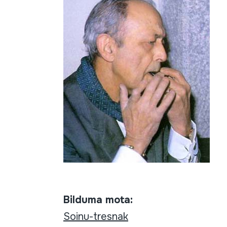
Bilduma mota:
Soinu-tresnak