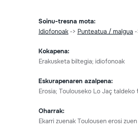
Soinu-tresna mota:
Idiofonoak
->
Punteatua / malgua
-
Kokapena:
Erakusketa biltegia; idiofonoak
Eskurapenaren azalpena:
Erosia; Toulouseko Lo Jaç taldeko 
Oharrak:
Ekarri zuenak Toulousen erosi zuen