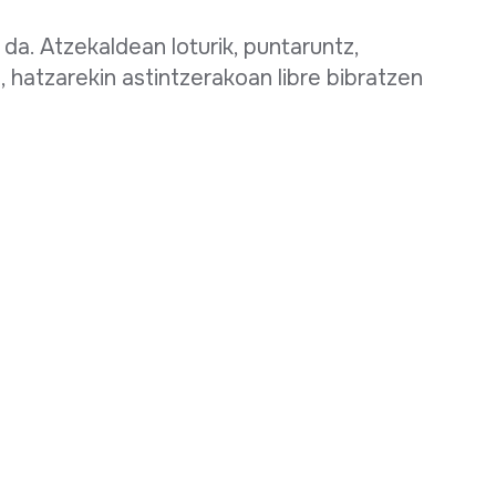
da. Atzekaldean loturik, puntaruntz,
n, hatzarekin astintzerakoan libre bibratzen