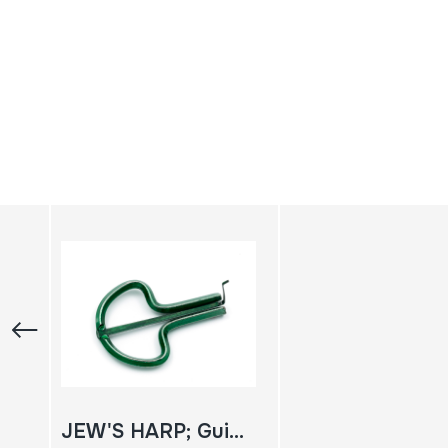
JEW'S HARP; Guimbarda; Tronpa