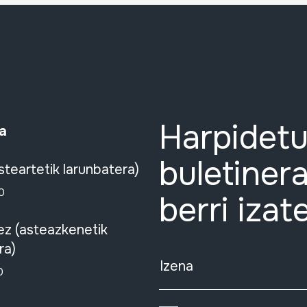
Harpidetu
a
buletinera
steartetik larunbatera)
0
berri izat
ez (asteazkenetik
ra)
Izena
0