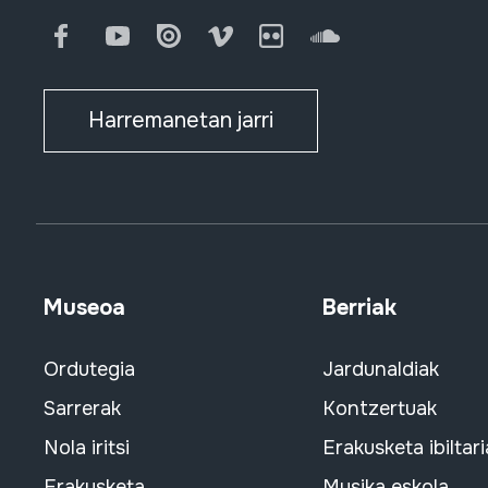
Facebook
Youtube
Issuu
Vimeo
Flickr
SoundCloud
Harremanetan jarri
Museoa
Berriak
Ordutegia
Jardunaldiak
Sarrerak
Kontzertuak
Nola iritsi
Erakusketa ibiltari
Erakusketa
Musika eskola