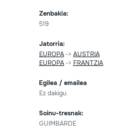
Zenbakia:
519
Jatorria:
EUROPA
->
AUSTRIA
EUROPA
->
FRANTZIA
Egilea / emailea
Ez dakigu.
Soinu-tresnak:
GUIMBARDE