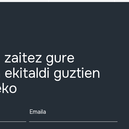
 zaitez gure
 ekitaldi guztien
eko
Emaila