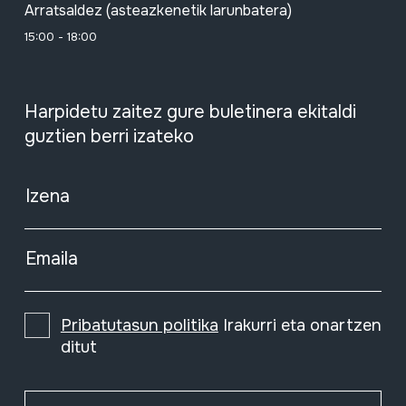
Arratsaldez (asteazkenetik larunbatera)
15:00 - 18:00
Harpidetu zaitez gure buletinera ekitaldi
guztien berri izateko
Izena
Emaila
Pribatutasun politika
Irakurri eta onartzen
ditut