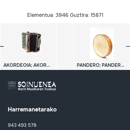
Elementua: 3946 Guztira: 15871
AKORDEOIA; AKORDEOI KROMATIKOA
PANDERO; PANDERETA
Harremanetarako
943 493 578