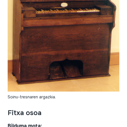
Soinu-tresnaren argazkia.
Fitxa osoa
Bilduma mota: