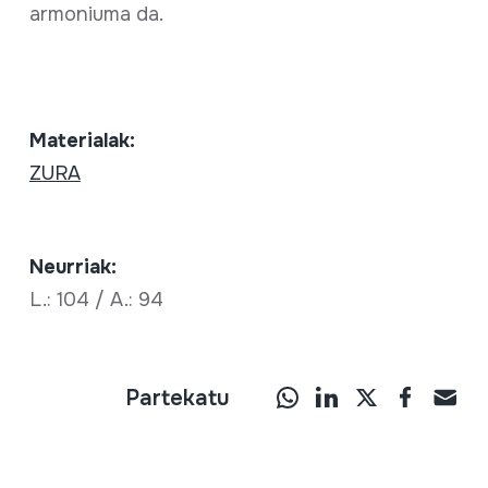
armoniuma da.
Materialak:
ZURA
Neurriak:
L.: 104 / A.: 94
Partekatu