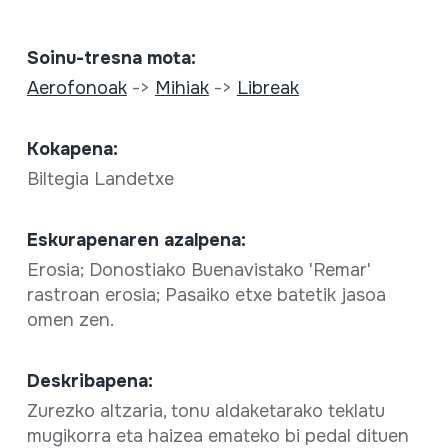
Soinu-tresna mota:
Aerofonoak
->
Mihiak
->
Libreak
Kokapena:
Biltegia Landetxe
Eskurapenaren azalpena:
Erosia; Donostiako Buenavistako 'Remar'
rastroan erosia; Pasaiko etxe batetik jasoa
omen zen.
Deskribapena:
Zurezko altzaria, tonu aldaketarako teklatu
mugikorra eta haizea emateko bi pedal dituen