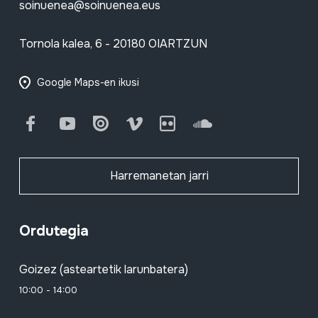
soinuenea@soinuenea.eus
Tornola kalea, 6 - 20180 OIARTZUN
Google Maps-en ikusi
Facebook
Youtube
Issuu
Vimeo
Flickr
SoundCloud
Harremanetan jarri
Ordutegia
Goizez (asteartetik larunbatera)
10:00 - 14:00