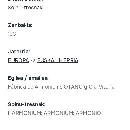
Soinu-tresnak
Zenbakia:
193
Jatorria:
EUROPA
->
EUSKAL HERRIA
Egilea / emailea
Fábrica de Armonioms OTAÑO y Cia. Vitoria.
Soinu-tresnak:
HARMONIUM; ARMONIUM; ARMONIO