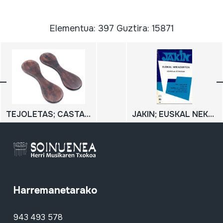
Elementua: 397 Guztira: 15871
TEJOLETAS; CASTAÑUELAS
JAKIN; EUSKAL NEKAZARITZA; Egoera eta etorkizuna;
Harremanetarako
943 493 578