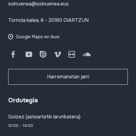
soinuenea@soinuenea.eus
Tornola kalea, 6 - 20180 OIARTZUN
Google Maps-en ikusi
Facebook
Youtube
Issuu
Vimeo
Flickr
SoundCloud
Harremanetan jarri
Ordutegia
Goizez (asteartetik larunbatera)
10:00 - 14:00