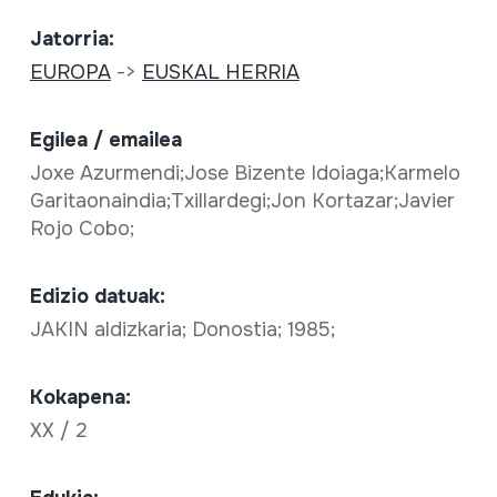
Jatorria:
EUROPA
->
EUSKAL HERRIA
Egilea / emailea
Joxe Azurmendi;Jose Bizente Idoiaga;Karmelo
Garitaonaindia;Txillardegi;Jon Kortazar;Javier
Rojo Cobo;
Edizio datuak:
JAKIN aldizkaria; Donostia; 1985;
Kokapena:
XX / 2