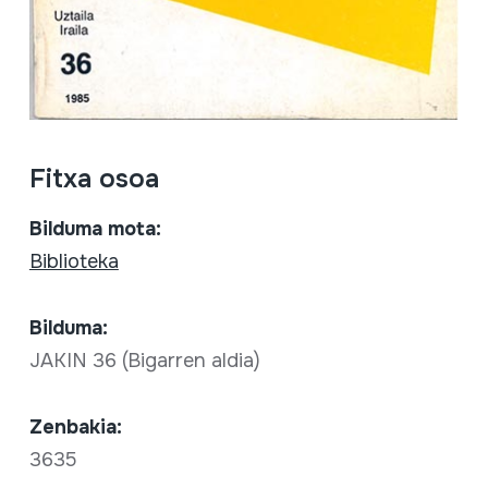
Fitxa osoa
Bilduma mota:
Biblioteka
Bilduma:
JAKIN 36 (Bigarren aldia)
Zenbakia:
3635