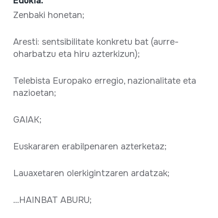
Edukia:
Zenbaki honetan;
Aresti: sentsibilitate konkretu bat (aurre-
oharbatzu eta hiru azterkizun);
Telebista Europako erregio, nazionalitate eta
nazioetan;
GAIAK;
Euskararen erabilpenaren azterketaz;
Lauaxetaren olerkigintzaren ardatzak;
...HAINBAT ABURU;