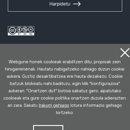
Harpidetu
Webgune honek cookieak erabiltzen ditu, propioak zein
hirugarrenenak. Hautatu nabigatzeko nahiago duzun cookie
aukera. Guztiz desaktibatzea ere hauta dezakezu. Cookie
Erabilpen baldintzak
Pribatutasun politika
Cookie politika
batzuk blokeatu nahi badituzu, egin klik "konfigurazioa"
aukeran. "Onartzen dut" botoia sakatuz gero, aipatutako
Loturak garatua
cookieak eta gure cookie politika onartzen duzula adierazten
ari zara. Sakatu
Irakurri gehiago
lotura informazio gehiago
lortzeko.