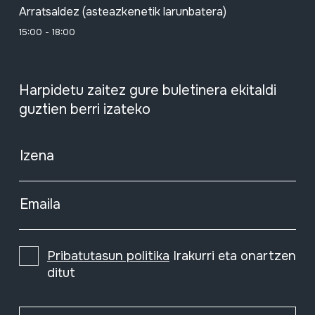
Arratsaldez (asteazkenetik larunbatera)
15:00 - 18:00
Harpidetu zaitez gure buletinera ekitaldi
guztien berri izateko
Izena
Emaila
Pribatutasun politika
Irakurri eta onartzen
ditut