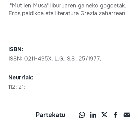
"Mutilen Musa" liburuaren gaineko gogoetak.
Eros paidikoa eta literatura Grezia zaharrean;
ISBN:
ISSN: 0211-495X; L.G.: S.S.: 25/1977;
Neurriak:
112; 21;
Partekatu