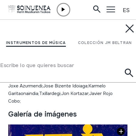
ES
Ir directamente al contenido
INSTRUMENTOS DE MÚSICA
JAKIN; Telebista
INSTRUMENTOS DE MÚSICA
COLECCIÓN JM BELTRAN
erregionalak; Aresti;
Lauaxeta;
Escribe lo que quieres buscar
Autor
Joxe Azurmendi;Jose Bizente Idoiaga;Karmelo
Garitaonaindia;Txillardegi;Jon Kortazar;Javier Rojo
Cobo;
Galería de imágenes