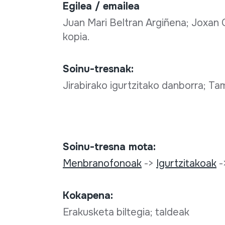
Egilea / emailea
Juan Mari Beltran Argiñena; Joxan G
kopia.
Soinu-tresnak:
Jirabirako igurtzitako danborra; Tam
Soinu-tresna mota:
Menbranofonoak
->
Igurtzitakoak
-
Kokapena:
Erakusketa biltegia; taldeak