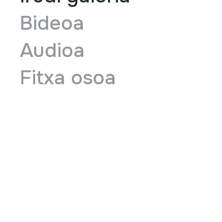
Bideoa
Audioa
Fitxa osoa