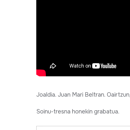
Joaldia. Juan Mari Beltran. Oairtzun
Soinu-tresna honekin grabatua.