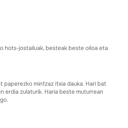
o hots-jostailuak, besteak beste oiloa eta
at paperezko mintzaz itxia dauka. Hari bat
n erdia zulaturik. Haria beste muturrean
ago.