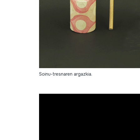
Soinu-tresnaren argazkia.