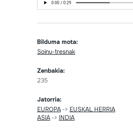
Bilduma mota:
Soinu-tresnak
Zenbakia:
235
Jatorria:
EUROPA
->
EUSKAL HERRIA
ASIA
->
INDIA