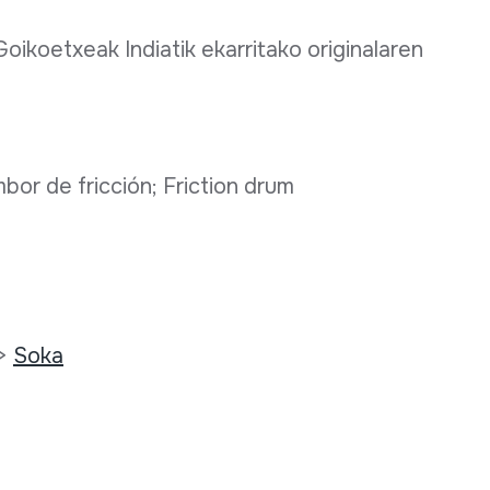
oikoetxeak Indiatik ekarritako originalaren
bor de fricción; Friction drum
>
Soka