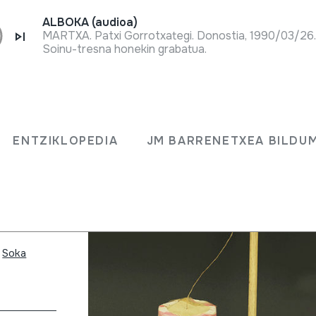
ALBOKA (audioa)
MARTXA. Patxi Gorrotxategi. Donostia, 1990/03/26
Soinu-tresna honekin grabatua.
borra;
ENTZIKLOPEDIA
JM BARRENETXEA BILDU
on drum
arritako
>
Soka