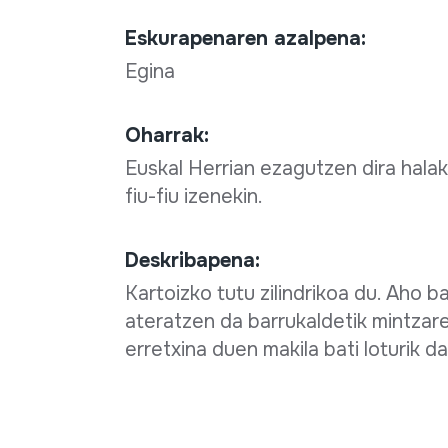
Eskurapenaren azalpena:
Egina
Oharrak:
Euskal Herrian ezagutzen dira halak
fiu-fiu izenekin.
Deskribapena:
Kartoizko tutu zilindrikoa du. Aho b
ateratzen da barrukaldetik mintzare
erretxina duen makila bati loturik d