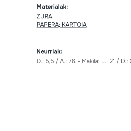
Materialak:
ZURA
PAPERA; KARTOIA
Neurriak:
D.: 5,5 / A.: 76. - Makila: L.: 21 / D.: