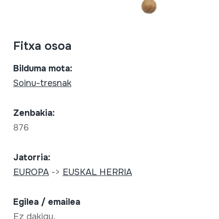
Fitxa osoa
Bilduma mota:
Soinu-tresnak
Zenbakia:
876
Jatorria:
EUROPA
->
EUSKAL HERRIA
Egilea / emailea
Ez dakigu.