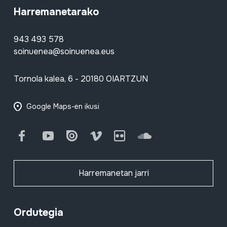
Harremanetarako
943 493 578
soinuenea@soinuenea.eus
Tornola kalea, 6 - 20180 OIARTZUN
Google Maps-en ikusi
Facebook
Youtube
Issuu
Vimeo
Flickr
SoundCloud
Harremanetan jarri
Ordutegia