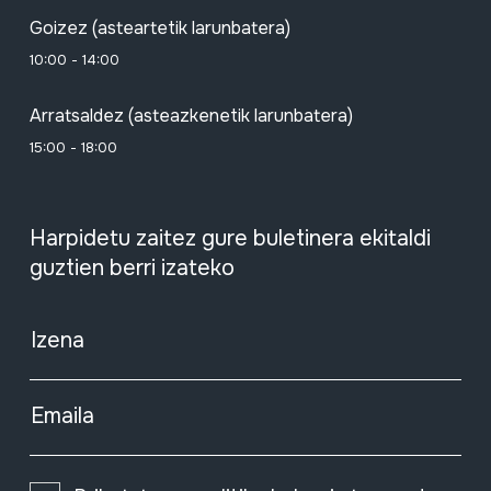
Goizez (asteartetik larunbatera)
10:00 - 14:00
Arratsaldez (asteazkenetik larunbatera)
15:00 - 18:00
Harpidetu zaitez gure buletinera ekitaldi
guztien berri izateko
Izena
Emaila