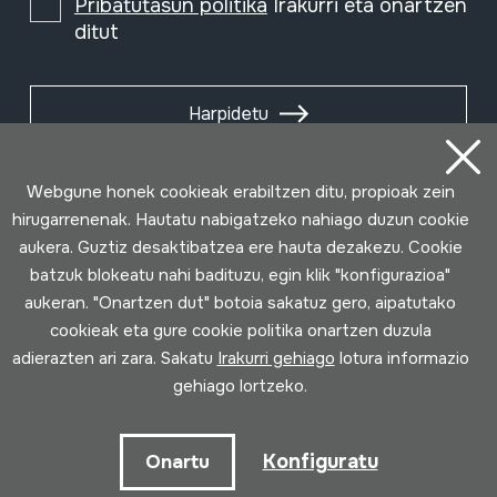
Pribatutasun politika
Irakurri eta onartzen
ditut
Harpidetu
Webgune honek cookieak erabiltzen ditu, propioak zein
hirugarrenenak. Hautatu nabigatzeko nahiago duzun cookie
aukera. Guztiz desaktibatzea ere hauta dezakezu. Cookie
batzuk blokeatu nahi badituzu, egin klik "konfigurazioa"
aukeran. "Onartzen dut" botoia sakatuz gero, aipatutako
cookieak eta gure cookie politika onartzen duzula
adierazten ari zara. Sakatu
Irakurri gehiago
lotura informazio
gehiago lortzeko.
Erabilpen baldintzak
Pribatutasun politika
Cookie politika
Konfiguratu
Onartu
Loturak garatua