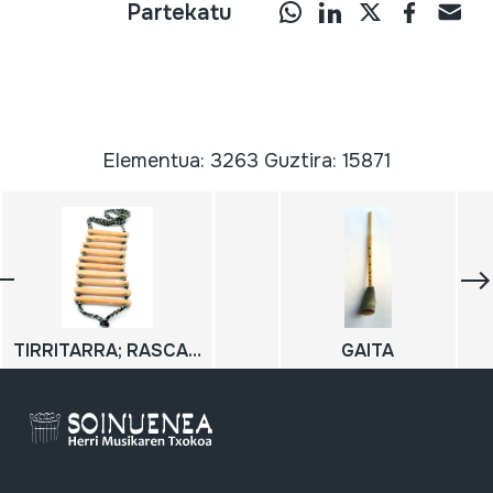
Partekatu
Elementua: 3263 Guztira: 15871
TIRRITARRA; RASCADOR
GAITA