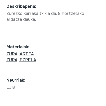
Deskribapena:
Zurezko karraka txikia da. 8 hortzetako
ardatza dauka.
Materialak:
ZURA; ARTEA
ZURA; EZPELA
Neurriak:
L.: 8