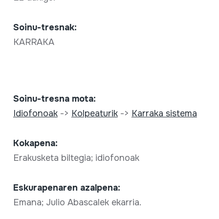
Soinu-tresnak:
KARRAKA
Soinu-tresna mota:
Idiofonoak
->
Kolpeaturik
->
Karraka sistema
Kokapena:
Erakusketa biltegia; idiofonoak
Eskurapenaren azalpena:
Emana; Julio Abascalek ekarria.